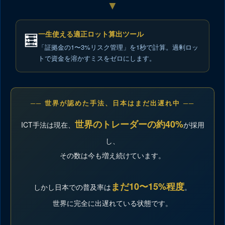
▼
一生使える適正ロット算出ツール
🧮
「証拠金の1〜3%リスク管理」を1秒で計算。過剰ロッ
トで資金を溶かすミスをゼロにします。
── 世界が認めた手法、日本はまだ出遅れ中 ──
世界のトレーダーの約40%
ICT手法は現在、
が採用
し、
その数は今も増え続けています。
まだ10〜15%程度
しかし日本での普及率は
。
世界に完全に出遅れている状態です。