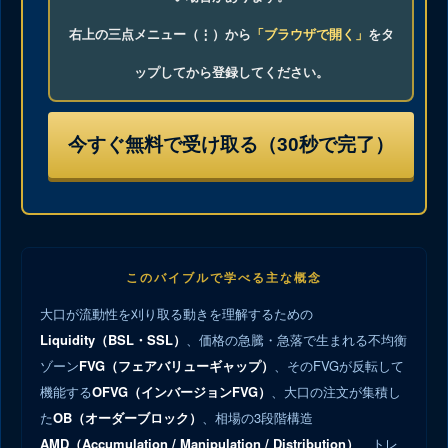
右上の三点メニュー（⋮）から
「ブラウザで開く」
をタ
ップしてから登録してください。
このバイブルで学べる主な概念
大口が流動性を刈り取る動きを理解するための
Liquidity（BSL・SSL）
、価格の急騰・急落で生まれる不均衡
ゾーン
FVG（フェアバリューギャップ）
、そのFVGが反転して
機能する
OFVG（インバージョンFVG）
、大口の注文が集積し
た
OB（オーダーブロック）
、相場の3段階構造
AMD（Accumulation / Manipulation / Distribution）
、トレ