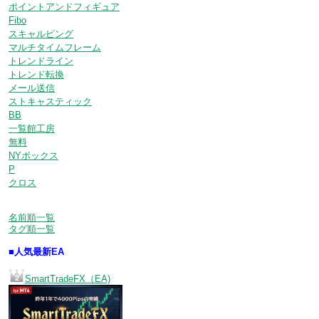
ポイントアンドフィギュア
Fibo
スキャルピング
マルチタイムフレーム
トレンドライン
トレンド転換
メール送信
ストキャスティック
BB
一覧館工房
無料
NYボックス
P
クロス
名前順一覧
タグ順一覧
■人気最新EA
SmartTradeFX（EA)