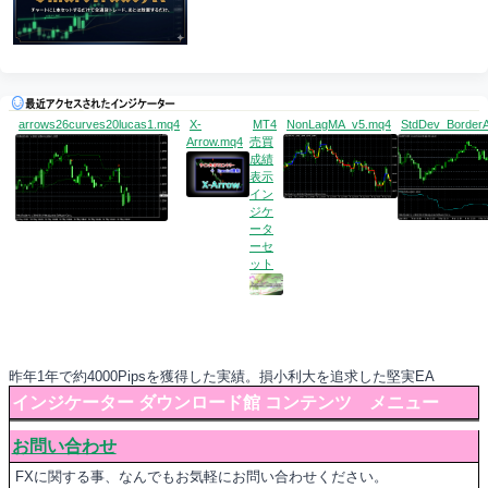
arrows26curves20lucas1.mq4
X-
MT4
NonLagMA_v5.mq4
StdDev_BorderA
Arrow.mq4
売買
成績
表示
イン
ジケ
ータ
ーセ
ット
昨年1年で約4000Pipsを獲得した実績。損小利大を追求した堅実EA
インジケーター ダウンロード館 コンテンツ メニュー
お問い合わせ
FXに関する事、なんでもお気軽にお問い合わせください。