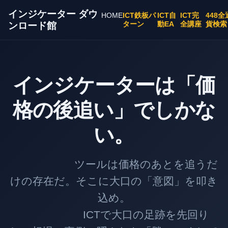
インジケーター ダウ
HOME
ICT鉄板パ
ICT自
ICT完
448全
ターン
動EA
全講座
貨検索
ンロード館
インジケーターは「価
格の後追い」でしかな
い。
ツールは価格のあとを追うだ
けの存在だ。そこに大口の「意図」を叩き
込め。
ICTで大口の足跡を先回り