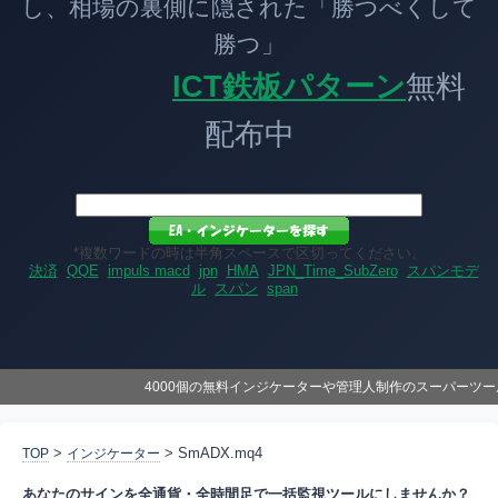
し、相場の裏側に隠された「勝つべくして
勝つ」
ICT鉄板パターン
無料
配布中
*複数ワードの時は半角スペースで区切ってください。
決済
QQE
impuls macd
jpn
HMA
JPN_Time_SubZero
スパンモデ
ル
スパン
span
4000個の無料インジケーターや管理人制作のスーパーツ
>
> SmADX.mq4
TOP
インジケーター
あなたのサインを全通貨・全時間足で一括監視ツールにしませんか？