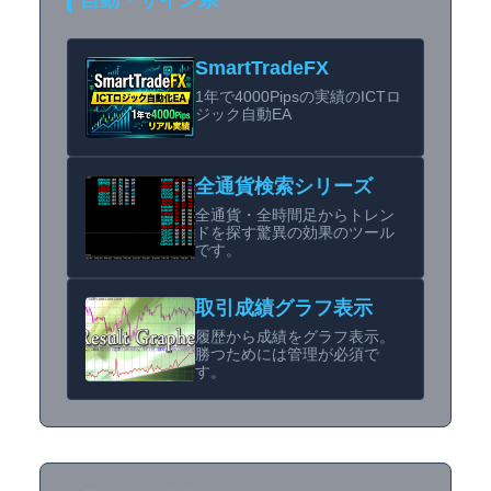
自動・サイン系
SmartTradeFX
1年で4000Pipsの実績のICTロ
ジック自動EA
全通貨検索シリーズ
全通貨・全時間足からトレン
ドを探す驚異の効果のツール
です。
取引成績グラフ表示
履歴から成績をグラフ表示。
勝つためには管理が必須で
す。