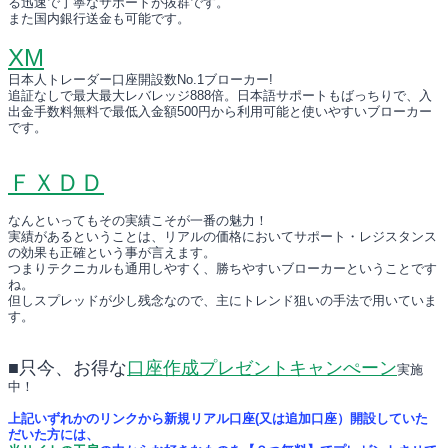
る迅速で丁寧なサポートが抜群です。
また国内銀行送金も可能です。
XM
日本人トレーダー口座開設数No.1ブローカー!
追証なしで最大最大レバレッジ888倍。日本語サポートもばっちりで、入
出金手数料無料で最低入金額500円から利用可能と使いやすいブローカー
です。
ＦＸＤＤ
なんといってもその実績こそが一番の魅力！
実績があるということは、リアルの価格においてサポート・レジスタンス
の効果も正確という事が言えます。
つまりテクニカルも通用しやすく、勝ちやすいブローカーということです
ね。
但しスプレッドが少し残念なので、主にトレンド狙いの手法で用いていま
す。
■只今、お得な
口座作成プレゼントキャンぺーン
実施
中！
上記いずれかのリンクから新規リアル口座(又は追加口座）開設していた
だいた方には、