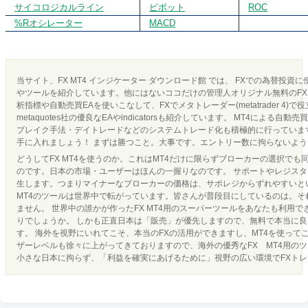
サイコロジカルライン
ピボット
ROC
%Rオシレーター
MACD
当サイト、FX MT4 インジケーター ダウンロード館 では、 FXでの為替投資
やツールを紹介しています。他にはないココだけの管理人オリジナル無料のFX 
析指標や自動売買EAを使いこなして、FXでメタトレーダー(metatrader 4)で
metaquotes社の優良なEAやindicatorsも紹介しています。 MT4による
ブレイク手法・デイトレードなどのシステムトレード化も積極的に行っています
手に入れましょう！ まずは勝つこと。大事です。エントリー数に拘らないよ
どうしてFX MT4を使うのか。これはMT4だけに限らずブローカーの選択でも
のです。日本の市場・ユーザーはほんの一握りなのです。 サポートやレジス
生します。つまりマイナーなブローカーの価格は、サポレジからずれやすいとい
MT4のツールは世界中で転がっています。皆さんが普段目にしているのは。それ
ません。 世界中の誰かが作ったFX MT4用のスーパーツールをあなたも利用
りでしょうか。 しかも正直日本は「販売」が優先しますので、無料で本当に
す。 海外を視野にいれてこそ、本当のFXの活用ができますし、MT4を使って
ザーレベルも徐々に上がってきておりますので、海外の優秀なFX MT4用の
小さな日本に拘らず、「利益を確実にあげるために」視野の広い環境でFXト