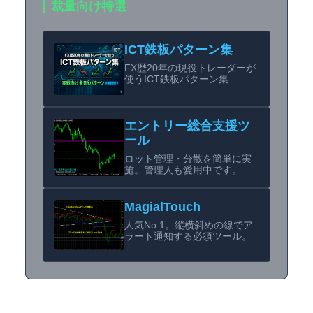
裁量向け特選
ICT鉄板パターン集
FX歴20年の現役トレーダーが
使うICT鉄板パターン集
エントリー総合支援ツ
ール
ロット管理・分散を簡単に実
施。管理人も愛用中です。
MagialTouch
人気No.1。縦横斜めの線でア
ラート通知する必須ツール。