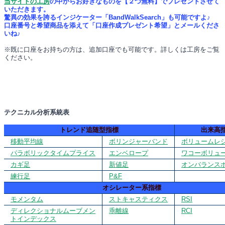
当サイトの工房
の中からお好きなものを【２つ無料】でプレゼントさせて
いただきます。
驚異の効果を誇るインジケーター「BandWalkSearch」も可能ですよ♪
口座番号と希望商品を添えて「口座作成プレゼント希望」とメールくださ
いね♪
※既に口座をお持ちの方は、追加口座でも可能です。詳しくは工房をご覧
ください。
テクニカル分析系統表
トレンド追随型指標
出来高
移動平均線
ボリンジャーバンド
ボリュームレ
パラボリックタイムプライス
エンベロープ
ワコーボリュ
カギ足
新値足
オンバランス
練行足
P&F
オシレーター系指標
モメンタム
ストキャスティクス
RSI
ディレクショナルムーブメン
乖離線
RCI
トインデックス