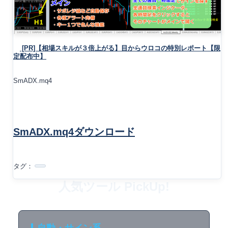
[PR]【相場スキルが３倍上がる】目からウロコの特別レポート【限
定配布中】
SmADX.mq4
SmADX.mq4ダウンロード
タグ：
人気ツール PickUp!