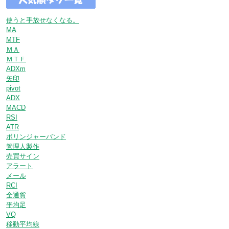
使うと手放せなくなる。
MA
MTF
ＭＡ
ＭＴＦ
ADXm
矢印
pivot
ADX
MACD
RSI
ATR
ボリンジャーバンド
管理人製作
売買サイン
アラート
メール
RCI
全通貨
平均足
VQ
移動平均線