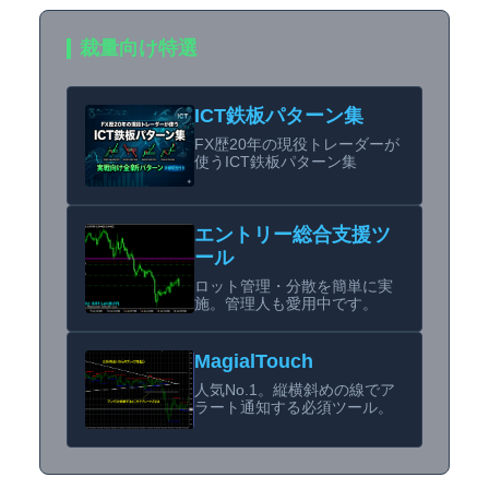
裁量向け特選
ICT鉄板パターン集
FX歴20年の現役トレーダーが
使うICT鉄板パターン集
エントリー総合支援ツ
ール
ロット管理・分散を簡単に実
施。管理人も愛用中です。
MagialTouch
人気No.1。縦横斜めの線でア
ラート通知する必須ツール。