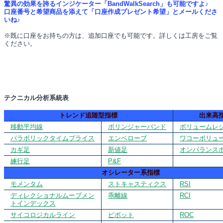
驚異の効果を誇るインジケーター「BandWalkSearch」も可能ですよ♪
口座番号と希望商品を添えて「口座作成プレゼント希望」とメールくださ
いね♪
※既に口座をお持ちの方は、追加口座でも可能です。詳しくは工房をご覧
ください。
テクニカル分析系統表
トレンド追随型指標
出来高
移動平均線
ボリンジャーバンド
ボリュームレ
パラボリックタイムプライス
エンベロープ
ワコーボリュ
カギ足
新値足
オンバランス
練行足
P&F
オシレーター系指標
モメンタム
ストキャスティクス
RSI
ディレクショナルムーブメン
乖離線
RCI
トインデックス
サイコロジカルライン
ピボット
ROC