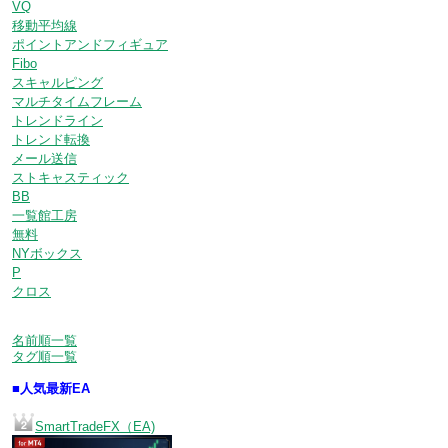
VQ
移動平均線
ポイントアンドフィギュア
Fibo
スキャルピング
マルチタイムフレーム
トレンドライン
トレンド転換
メール送信
ストキャスティック
BB
一覧館工房
無料
NYボックス
P
クロス
名前順一覧
タグ順一覧
■人気最新EA
SmartTradeFX（EA)