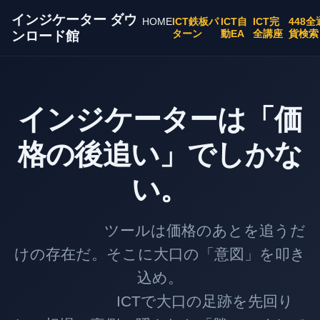
インジケーター ダウ
HOME
ICT鉄板パ
ICT自
ICT完
448全
ターン
動EA
全講座
貨検索
ンロード館
インジケーターは「価
格の後追い」でしかな
い。
ツールは価格のあとを追うだ
けの存在だ。そこに大口の「意図」を叩き
込め。
ICTで大口の足跡を先回り