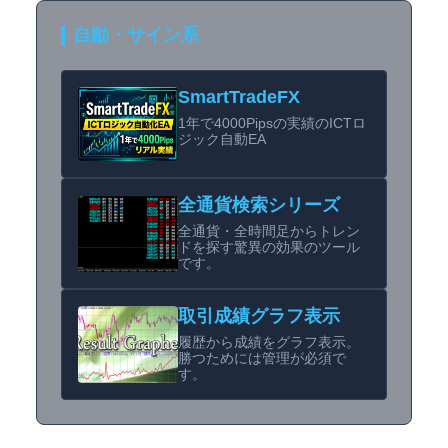
自動・サイン系
SmartTradeFX
1年で4000Pipsの実績のICTロ
ジック自動EA
全通貨検索シリーズ
全通貨・全時間足からトレン
ドを探す驚異の効果のツール
です。
取引成績グラフ表示
履歴から成績をグラフ表示。
勝つためには管理が必須で
す。