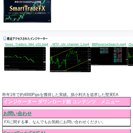
News_Traders_Mt4_v01.mq4
_MTF_shi_channel_1.mq4
BBReverseSearch.mq4
Ov
昨年1年で約4000Pipsを獲得した実績。損小利大を追求した堅実EA
インジケーター ダウンロード館 コンテンツ メニュー
お問い合わせ
FXに関する事、なんでもお気軽にお問い合わせください。