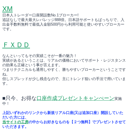
XM
日本人トレーダー口座開設数No.1ブローカー!
追証なしで最大最大レバレッジ888倍。日本語サポートもばっちりで、入
出金手数料無料で最低入金額500円から利用可能と使いやすいブローカー
です。
ＦＸＤＤ
なんといってもその実績こそが一番の魅力！
実績があるということは、リアルの価格においてサポート・レジスタンス
の効果も正確という事が言えます。
つまりテクニカルも通用しやすく、勝ちやすいブローカーということです
ね。
但しスプレッドが少し残念なので、主にトレンド狙いの手法で用いていま
す。
■只今、お得な
口座作成プレゼントキャンぺーン
実施
中！
上記いずれかのリンクから新規リアル口座(又は追加口座）開設していた
だいた方には、
当サイトの工房
の中からお好きなものを【２つ無料】でプレゼントさせて
いただきます。