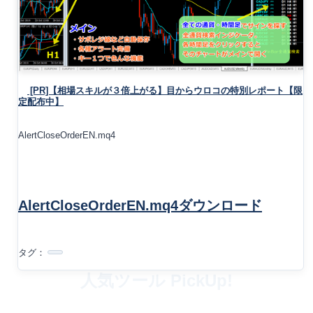
[PR]【相場スキルが３倍上がる】目からウロコの特別レポート【限
定配布中】
AlertCloseOrderEN.mq4
AlertCloseOrderEN.mq4ダウンロード
タグ：
人気ツール PickUp!