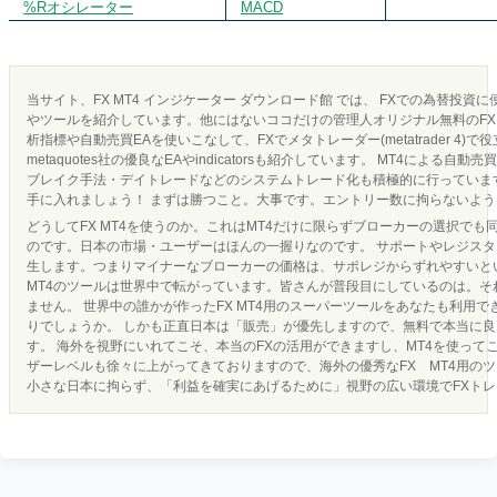
%Rオシレーター
MACD
当サイト、FX MT4 インジケーター ダウンロード館 では、 FXでの為替投資
やツールを紹介しています。他にはないココだけの管理人オリジナル無料のFX 
析指標や自動売買EAを使いこなして、FXでメタトレーダー(metatrader 4)で
metaquotes社の優良なEAやindicatorsも紹介しています。 MT4による
ブレイク手法・デイトレードなどのシステムトレード化も積極的に行っています
手に入れましょう！ まずは勝つこと。大事です。エントリー数に拘らないよ
どうしてFX MT4を使うのか。これはMT4だけに限らずブローカーの選択でも
のです。日本の市場・ユーザーはほんの一握りなのです。 サポートやレジス
生します。つまりマイナーなブローカーの価格は、サポレジからずれやすいとい
MT4のツールは世界中で転がっています。皆さんが普段目にしているのは。それ
ません。 世界中の誰かが作ったFX MT4用のスーパーツールをあなたも利用
りでしょうか。 しかも正直日本は「販売」が優先しますので、無料で本当に
す。 海外を視野にいれてこそ、本当のFXの活用ができますし、MT4を使って
ザーレベルも徐々に上がってきておりますので、海外の優秀なFX MT4用の
小さな日本に拘らず、「利益を確実にあげるために」視野の広い環境でFXト