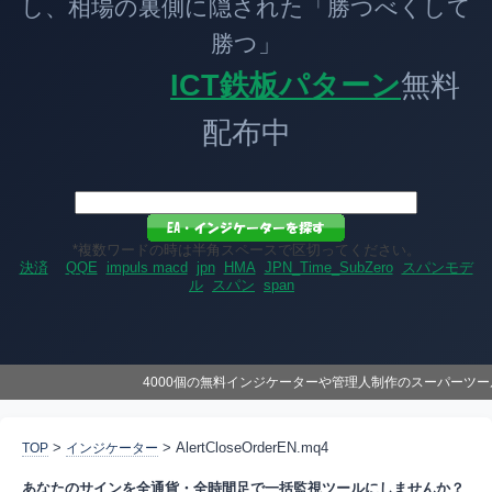
し、相場の裏側に隠された「勝つべくして
勝つ」
ICT鉄板パターン
無料
配布中
*複数ワードの時は半角スペースで区切ってください。
決済
QQE
impuls macd
jpn
HMA
JPN_Time_SubZero
スパンモデ
ル
スパン
span
4000個の無料インジケーターや管理人制作のスーパーツ
>
> AlertCloseOrderEN.mq4
TOP
インジケーター
あなたのサインを全通貨・全時間足で一括監視ツールにしませんか？