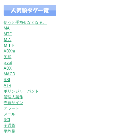
使うと手放せなくなる。
MA
MTF
ＭＡ
ＭＴＦ
ADXm
矢印
pivot
ADX
MACD
RSI
ATR
ボリンジャーバンド
管理人製作
売買サイン
アラート
メール
RCI
全通貨
平均足