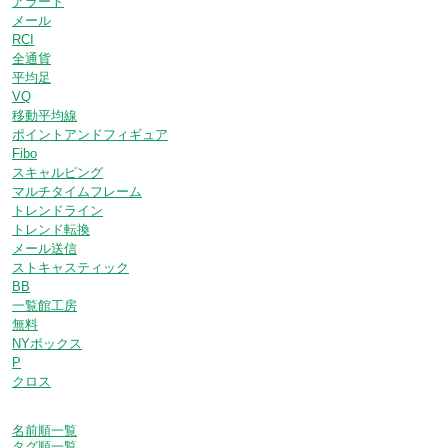
アラート
メール
RCI
全通貨
平均足
VQ
移動平均線
ポイントアンドフィギュア
Fibo
スキャルピング
マルチタイムフレーム
トレンドライン
トレンド転換
メール送信
ストキャスティック
BB
一覧館工房
無料
NYボックス
P
クロス
名前順一覧
タグ順一覧