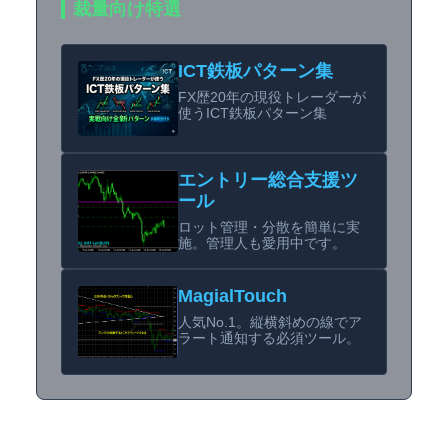
裁量向け特選
ICT鉄板パターン集
FX歴20年の現役トレーダーが
使うICT鉄板パターン集
エントリー総合支援ツ
ール
ロット管理・分散を簡単に実
施。管理人も愛用中です。
MagialTouch
人気No.1。縦横斜めの線でア
ラート通知する必須ツール。