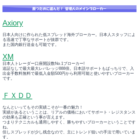
Axiory
日本人向けに作られた低スプレッド海外ブローカー。日本人スタッフによ
る迅速で丁寧なサポートが抜群です。
また国内銀行送金も可能です。
XM
日本人トレーダー口座開設数No.1ブローカー!
追証なしで最大最大レバレッジ888倍。日本語サポートもばっちりで、入
出金手数料無料で最低入金額500円から利用可能と使いやすいブローカー
です。
ＦＸＤＤ
なんといってもその実績こそが一番の魅力！
実績があるということは、リアルの価格においてサポート・レジスタンス
の効果も正確という事が言えます。
つまりテクニカルも通用しやすく、勝ちやすいブローカーということです
ね。
但しスプレッドが少し残念なので、主にトレンド狙いの手法で用いていま
す。