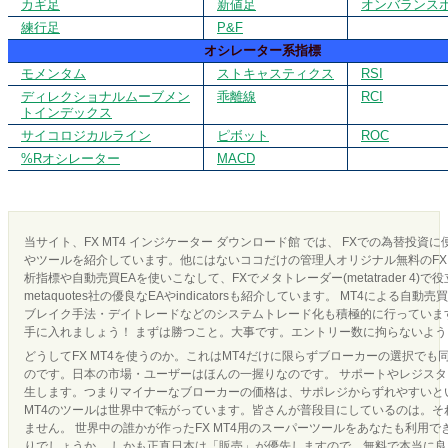
カギ足
新値足
オンバランス
練行足
P&F
オシレーター系指標
モメンタム
ストキャスティクス
RSI
ディレクショナルムーブメン
乖離線
RCI
トインデックス
サイコロジカルライン
ピボット
ROC
%Rオシレーター
MACD
当サイト、FX MT4 インジケーター ダウンロード館 では、 FXでの為替投資
やツールを紹介しています。他にはないココだけの管理人オリジナル無料のFX 
析指標や自動売買EAを使いこなして、FXでメタトレーダー(metatrader 4)で
metaquotes社の優良なEAやindicatorsも紹介しています。 MT4による
ブレイク手法・デイトレードなどのシステムトレード化も積極的に行っています
手に入れましょう！ まずは勝つこと。大事です。エントリー数に拘らないよ
どうしてFX MT4を使うのか。これはMT4だけに限らずブローカーの選択でも
のです。日本の市場・ユーザーはほんの一握りなのです。 サポートやレジス
生します。つまりマイナーなブローカーの価格は、サポレジからずれやすいとい
MT4のツールは世界中で転がっています。皆さんが普段目にしているのは。それ
ません。 世界中の誰かが作ったFX MT4用のスーパーツールをあなたも利用
りでしょうか。 しかも正直日本は「販売」が優先しますので、無料で本当に