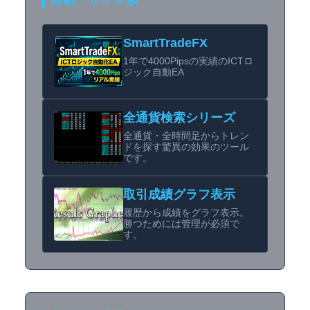
自動・サイン系
SmartTradeFX
1年で4000Pipsの実績のICTロ
ジック自動EA
全通貨検索シリーズ
全通貨・全時間足からトレン
ドを探す驚異の効果のツール
です。
取引成績グラフ表示
履歴から成績をグラフ表示。
勝つためには管理が必須で
す。