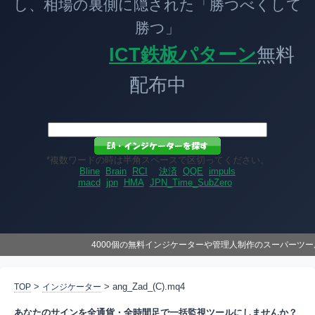
し、相場の裏側に隠された「勝つべくして
勝つ」
ICT鉄板パターン
無料
配布中
*複数ワードの時は半角スペースで区切ってください。
Bline
Brain
RCI
決済
QQE
impuls
macd
jpn
HMA
JPN_Time_SubZero
4000個の無料インジケーターや管理人制作のスーパーツ
>
> ang_Zad_(C).mq4
TOP
インジケーター
あなたのサインを全通貨・全時間足で一括監視ツールにしませんか？