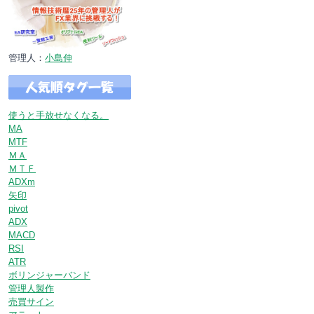
管理人：
小島伸
使うと手放せなくなる。
MA
MTF
ＭＡ
ＭＴＦ
ADXm
矢印
pivot
ADX
MACD
RSI
ATR
ボリンジャーバンド
管理人製作
売買サイン