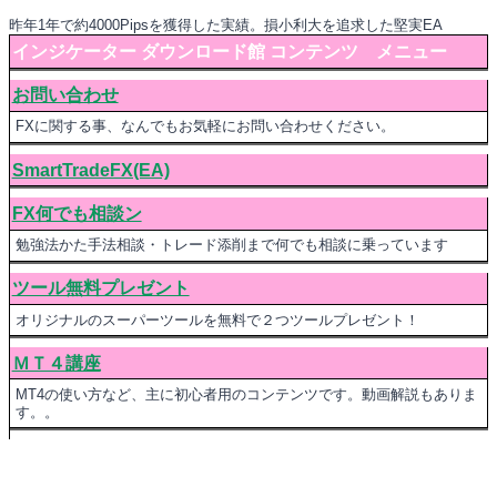
昨年1年で約4000Pipsを獲得した実績。損小利大を追求した堅実EA
インジケーター ダウンロード館 コンテンツ メニュー
お問い合わせ
FXに関する事、なんでもお気軽にお問い合わせください。
SmartTradeFX(EA)
FX何でも相談ン
勉強法かた手法相談・トレード添削まで何でも相談に乗っています
ツール無料プレゼント
オリジナルのスーパーツールを無料で２つツールプレゼント！
ＭＴ４講座
MT4の使い方など、主に初心者用のコンテンツです。動画解説もありま
す。。