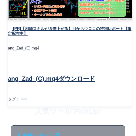
[PR]【相場スキルが３倍上がる】目からウロコの特別レポート【限
定配布中】
ang_Zad_(C).mq4
ang_Zad_(C).mq4ダウンロード
タグ：
人気ツール PickUp!