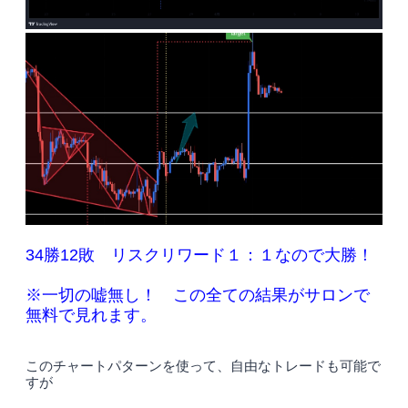
34勝12敗 リスクリワード１：１なので大勝！
※一切の嘘無し！ この全ての結果がサロンで
無料で見れます。
このチャートパターンを使って、自由なトレードも可能で
すが