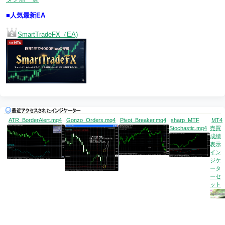
■人気最新EA
SmartTradeFX（EA)
ATR_BorderAlert.mq4
Gonzo_Orders.mq4
Pivot_Breaker.mq4
sharp_MTF
MT4
Stochastic.mq4
売買
成績
表示
イン
ジケ
ータ
ーセ
ット