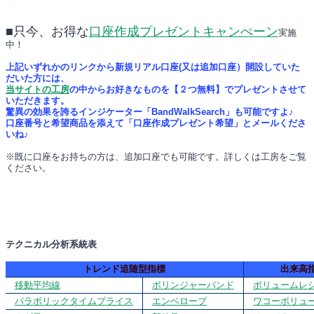
■只今、お得な
口座作成プレゼントキャンぺーン
実施
中！
上記いずれかのリンクから新規リアル口座(又は追加口座）開設していた
だいた方には、
当サイトの工房
の中からお好きなものを【２つ無料】でプレゼントさせて
いただきます。
驚異の効果を誇るインジケーター「BandWalkSearch」も可能ですよ♪
口座番号と希望商品を添えて「口座作成プレゼント希望」とメールくださ
いね♪
※既に口座をお持ちの方は、追加口座でも可能です。詳しくは工房をご覧
ください。
テクニカル分析系統表
トレンド追随型指標
出来高
移動平均線
ボリンジャーバンド
ボリュームレ
パラボリックタイムプライス
エンベロープ
ワコーボリュ