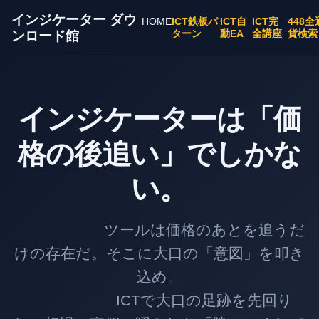
インジケーター ダウ
HOME
ICT鉄板パ
ICT自
ICT完
448全
ターン
動EA
全講座
貨検索
ンロード館
インジケーターは「価
格の後追い」でしかな
い。
ツールは価格のあとを追うだ
けの存在だ。そこに大口の「意図」を叩き
込め。
ICTで大口の足跡を先回り