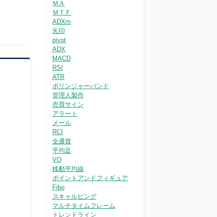
ＭＡ
ＭＴＦ
ADXm
矢印
pivot
ADX
MACD
RSI
ATR
ボリンジャーバンド
管理人製作
売買サイン
アラート
メール
RCI
全通貨
平均足
VQ
移動平均線
ポイントアンドフィギュア
Fibo
スキャルピング
マルチタイムフレーム
トレンドライン