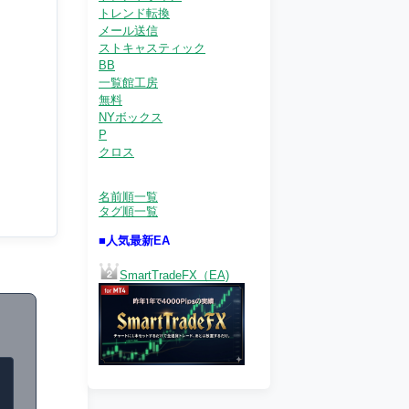
トレンド転換
メール送信
ストキャスティック
BB
一覧館工房
無料
NYボックス
P
クロス
名前順一覧
タグ順一覧
■人気最新EA
SmartTradeFX（EA)