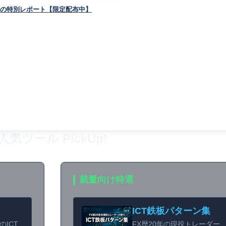
コの特別レポート【限定配布中】
人気ツール PickUp!
裁量向け特選
ICT鉄板パターン集
のICT
FX歴20年の現役トレーダー