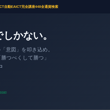
ICT自動EA
ICT完全講座
448全通貨検索
でしかない。
意図」を叩き込め。
勝つべくして勝つ」
中
span