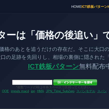
HOME
ICT鉄板パターン
ターは「価格の後追い」
とを追うだけの存在だ。そこに大口の「
跡を先回りし、相場の裏側に隠された「
ICT鉄板パターン
無料配布
*複数ワードの時は半角スペースで区切ってください。
QQE
impuls macd
jpn
HMA
JPN_Time_SubZero
スパンモデル
スパン