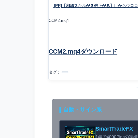
[PR]【相場スキルが３倍上がる】目からウロ
CCM2.mq4
CCM2.mq4ダウンロード
タグ：
自動・サイン系
SmartTradeFX
1年で4000Pipsの実績