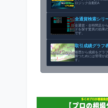
ロジック自動EA
全通貨検索シリ
全通貨・全時間足か
ドを探す驚異の効果
です。
取引成績グラフ
履歴から成績をグラ
勝つためには管理が
す。