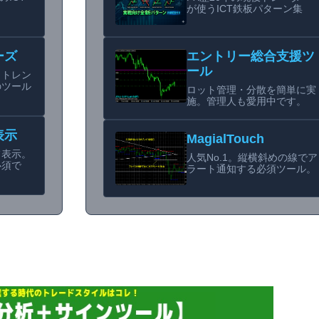
が使うICT鉄板パターン集
ーズ
エントリー総合支援ツ
ール
らトレン
のツール
ロット管理・分散を簡単に実
施。管理人も愛用中です。
表示
MagialTouch
フ表示。
人気No.1。縦横斜めの線でア
必須で
ラート通知する必須ツール。