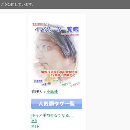
ックを公開しています。
管理人：
小島伸
使うと手放せなくなる。
MA
MTF