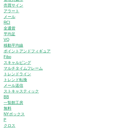
売買サイン
アラート
メール
RCI
全通貨
平均足
VQ
移動平均線
ポイントアンドフィギュア
Fibo
スキャルピング
マルチタイムフレーム
トレンドライン
トレンド転換
メール送信
ストキャスティック
BB
一覧館工房
無料
NYボックス
P
クロス