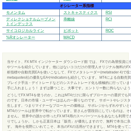
オシレーター系指標
モメンタム
ストキャスティクス
RSI
ディレクショナルムーブメン
乖離線
RCI
トインデックス
サイコロジカルライン
ピボット
ROC
%Rオシレーター
MACD
当サイト、FX MT4 インジケーター ダウンロード館 では、 FXでの為替投資
やツールを紹介しています。他にはないココだけの管理人オリジナル無料のFX 
析指標や自動売買EAを使いこなして、FXでメタトレーダー(metatrader 4)で
metaquotes社の優良なEAやindicatorsも紹介しています。 MT4による
ブレイク手法・デイトレードなどのシステムトレード化も積極的に行っています
手に入れましょう！ まずは勝つこと。大事です。エントリー数に拘らないよ
どうしてFX MT4を使うのか。これはMT4だけに限らずブローカーの選択でも
のです。日本の市場・ユーザーはほんの一握りなのです。 サポートやレジス
生します。つまりマイナーなブローカーの価格は、サポレジからずれやすいとい
MT4のツールは世界中で転がっています。皆さんが普段目にしているのは。それ
ません。 世界中の誰かが作ったFX MT4用のスーパーツールをあなたも利用
りでしょうか。 しかも正直日本は「販売」が優先しますので、無料で本当に
す。 海外を視野にいれてこそ、本当のFXの活用ができますし、MT4を使って