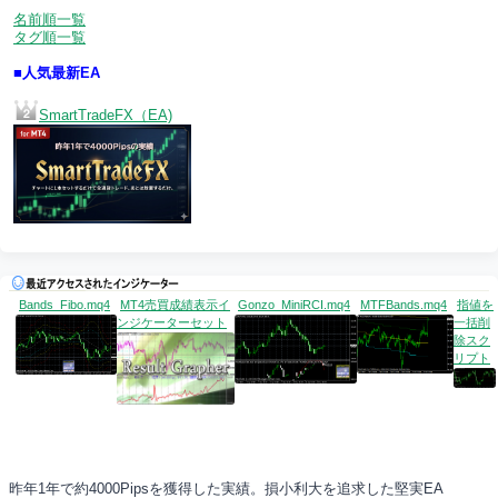
名前順一覧
タグ順一覧
■人気最新EA
SmartTradeFX（EA)
Bands_Fibo.mq4
MT4売買成績表示イ
Gonzo_MiniRCI.mq4
MTFBands.mq4
指値を
ンジケーターセット
一括削
除スク
リプト
昨年1年で約4000Pipsを獲得した実績。損小利大を追求した堅実EA