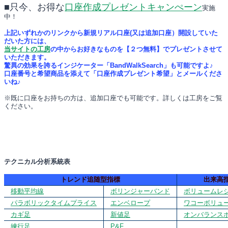
■只今、お得な
口座作成プレゼントキャンぺーン
実施
中！
上記いずれかのリンクから新規リアル口座(又は追加口座）開設していた
だいた方には、
当サイトの工房
の中からお好きなものを【２つ無料】でプレゼントさせて
いただきます。
驚異の効果を誇るインジケーター「BandWalkSearch」も可能ですよ♪
口座番号と希望商品を添えて「口座作成プレゼント希望」とメールくださ
いね♪
※既に口座をお持ちの方は、追加口座でも可能です。詳しくは工房をご覧
ください。
テクニカル分析系統表
トレンド追随型指標
出来高
移動平均線
ボリンジャーバンド
ボリュームレ
パラボリックタイムプライス
エンベロープ
ワコーボリュ
カギ足
新値足
オンバランス
練行足
P&F