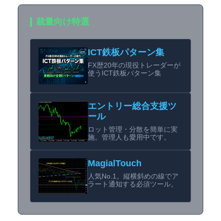
裁量向け特選
ICT鉄板パターン集
FX歴20年の現役トレーダーが
使うICT鉄板パターン集
エントリー総合支援ツ
ール
ロット管理・分散を簡単に実
施。管理人も愛用中です。
MagialTouch
人気No.1。縦横斜めの線でア
ラート通知する必須ツール。