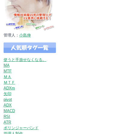
管理人：
小島伸
使うと手放せなくなる。
MA
MTF
ＭＡ
ＭＴＦ
ADXm
矢印
pivot
ADX
MACD
RSI
ATR
ボリンジャーバンド
管理人製作