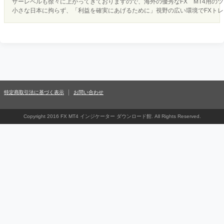
ザーレベルも徐々に上がってきておりますので、海外の優秀なFX MT4用の
小さな日本に拘らず、「利益を確実にあげるために」視野の広い環境でFXト
特定商取引法に基づく表示
お問い合わせ
Copyright 2016 FX MT4 インジケーター ダウンロード館. All Rights Reserved.