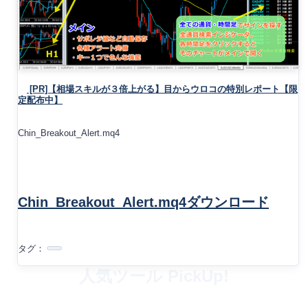
[PR]【相場スキルが３倍上がる】目からウロコの特別レポート【限
定配布中】
Chin_Breakout_Alert.mq4
Chin_Breakout_Alert.mq4ダウンロード
タグ：
人気ツール PickUp!