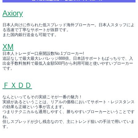
Axiory
日本人向けに作られた低スプレッド海外ブローカー。日本人スタッフによ
る迅速で丁寧なサポートが抜群です。
また国内銀行送金も可能です。
XM
日本人トレーダー口座開設数No.1ブローカー!
追証なしで最大最大レバレッジ888倍。日本語サポートもばっちりで、入
出金手数料無料で最低入金額500円から利用可能と使いやすいブローカー
です。
ＦＸＤＤ
なんといってもその実績こそが一番の魅力！
実績があるということは、リアルの価格においてサポート・レジスタンス
の効果も正確という事が言えます。
つまりテクニカルも通用しやすく、勝ちやすいブローカーということです
ね。
但しスプレッドが少し残念なので、主にトレンド狙いの手法で用いていま
す。