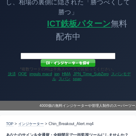
し、相場の裏側に隠された「勝つべくして
勝つ」
ICT鉄板パターン
無料
配布中
*複数ワードの時は半角スペースで区切ってください。
決済
QQE
impuls macd
jpn
HMA
JPN_Time_SubZero
スパンモデ
ル
スパン
span
4000個の無料インジケーターや管理人制作のスーパーツ
>
> Chin_Breakout_Alert.mq4
TOP
インジケーター
あなたのサインを全通貨・全時間足で一括監視ツールにしませんか？