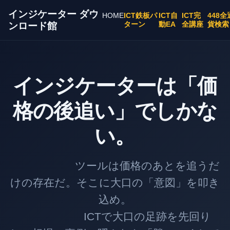
インジケーター ダウ
HOME
ICT鉄板パ
ICT自
ICT完
448全
ターン
動EA
全講座
貨検索
ンロード館
インジケーターは「価
格の後追い」でしかな
い。
ツールは価格のあとを追うだ
けの存在だ。そこに大口の「意図」を叩き
込め。
ICTで大口の足跡を先回り