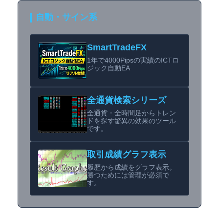
自動・サイン系
SmartTradeFX
1年で4000Pipsの実績のICTロ
ジック自動EA
全通貨検索シリーズ
全通貨・全時間足からトレン
ドを探す驚異の効果のツール
です。
取引成績グラフ表示
履歴から成績をグラフ表示。
勝つためには管理が必須で
す。