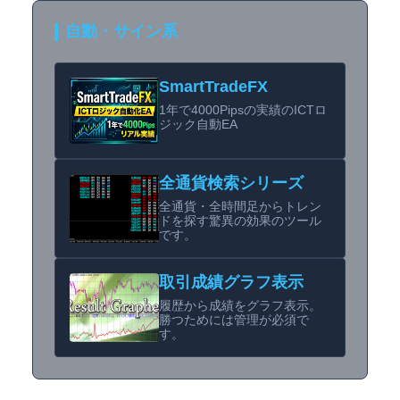
自動・サイン系
SmartTradeFX
1年で4000Pipsの実績のICTロ
ジック自動EA
全通貨検索シリーズ
全通貨・全時間足からトレン
ドを探す驚異の効果のツール
です。
取引成績グラフ表示
履歴から成績をグラフ表示。
勝つためには管理が必須で
す。