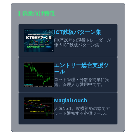
裁量向け特選
ICT鉄板パターン集
FX歴20年の現役トレーダーが
使うICT鉄板パターン集
エントリー総合支援ツ
ール
ロット管理・分散を簡単に実
施。管理人も愛用中です。
MagialTouch
人気No.1。縦横斜めの線でア
ラート通知する必須ツール。