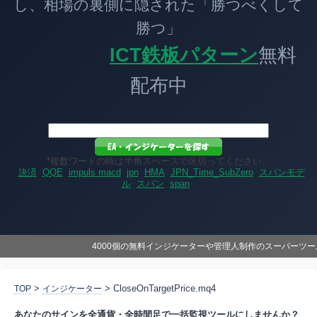
し、相場の裏側に隠された「勝つべくして
勝つ」
ICT鉄板パターン
無料
配布中
*複数ワードの時は半角スペースで区切ってください。
決済
QQE
impuls macd
jpn
HMA
JPN_Time_SubZero
スパンモデ
ル
スパン
span
4000個の無料インジケーターや管理人制作のスーパーツ
>
> CloseOnTargetPrice.mq4
TOP
インジケーター
あなたのサインを全通貨・全時間足で一括監視ツールにしませんか？