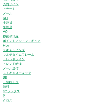
売買サイン
アラート
メール
RCI
全通貨
平均足
VQ
移動平均線
ポイントアンドフィギュア
Fibo
スキャルピング
マルチタイムフレーム
トレンドライン
トレンド転換
メール送信
ストキャスティック
BB
一覧館工房
無料
NYボックス
P
クロス