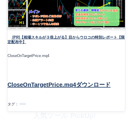
[PR]【相場スキルが３倍上がる】目からウロコの特別レポート【限
定配布中】
CloseOnTargetPrice.mq4
CloseOnTargetPrice.mq4ダウンロード
タグ：
人気ツール PickUp!