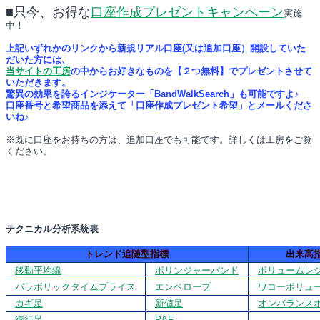
■只今、お得な
口座作成プレゼントキャンぺーン
実施
中！
上記いずれかのリンクから新規リアル口座(又は追加口座）開設していた
だいた方には、
当サイトの工房
の中からお好きなものを【２つ無料】でプレゼントさせて
いただきます。
驚異の効果を誇るインジケーター「BandWalkSearch」も可能ですよ♪
口座番号と希望商品を添えて「口座作成プレゼント希望」とメールくださ
いね♪
※既に口座をお持ちの方は、追加口座でも可能です。詳しくは工房をご覧
ください。
テクニカル分析系統表
トレンド追随型指標
出来高
移動平均線
ボリンジャーバンド
ボリュームレ
パラボリックタイムプライス
エンベロープ
ワコーボリュ
カギ足
新値足
オンバランス
練行足
P&F