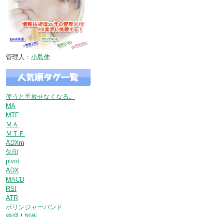
管理人：
小島伸
使うと手放せなくなる。
MA
MTF
ＭＡ
ＭＴＦ
ADXm
矢印
pivot
ADX
MACD
RSI
ATR
ボリンジャーバンド
管理人製作