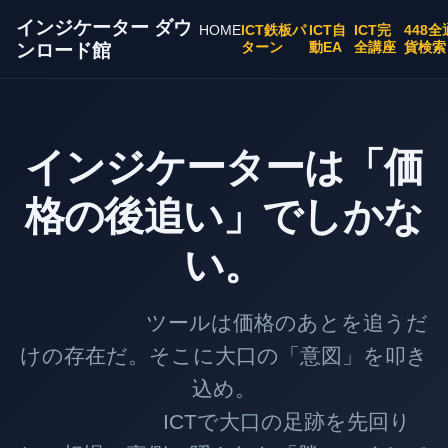
インジケーター ダウ
HOME
ICT鉄板パ
ICT自
ICT完
448全
ターン
動EA
全講座
貨検索
ンロード館
インジケーターは「価
格の後追い」でしかな
い。
ツールは価格のあとを追うだ
けの存在だ。そこに大口の「意図」を叩き
込め。
ICTで大口の足跡を先回り