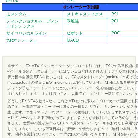
オシレーター系指標
モメンタム
ストキャスティクス
RSI
ディレクショナルムーブメン
乖離線
RCI
トインデックス
サイコロジカルライン
ピボット
ROC
%Rオシレーター
MACD
当サイト、FX MT4 インジケーター ダウンロード館 では、 FXでの為替投資
やツールを紹介しています。他にはないココだけの管理人オリジナル無料のFX 
析指標や自動売買EAを使いこなして、FXでメタトレーダー(metatrader 4)で
metaquotes社の優良なEAやindicatorsも紹介しています。 MT4による
ブレイク手法・デイトレードなどのシステムトレード化も積極的に行っています
手に入れましょう！ まずは勝つこと。大事です。エントリー数に拘らないよ
どうしてFX MT4を使うのか。これはMT4だけに限らずブローカーの選択でも
のです。日本の市場・ユーザーはほんの一握りなのです。 サポートやレジス
生します。つまりマイナーなブローカーの価格は、サポレジからずれやすいとい
MT4のツールは世界中で転がっています。皆さんが普段目にしているのは。それ
ません。 世界中の誰かが作ったFX MT4用のスーパーツールをあなたも利用
りでしょうか。 しかも正直日本は「販売」が優先しますので、無料で本当に
す。 海外を視野にいれてこそ、本当のFXの活用ができますし、MT4を使って