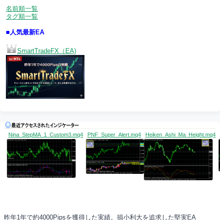
名前順一覧
タグ順一覧
■人気最新EA
SmartTradeFX（EA)
Nina_StepMA_1_Custom3.mq4
PNF_Super_Alert.mq4
Heiken_Ashi_Ma_Height.mq4
昨年1年で約4000Pipsを獲得した実績。損小利大を追求した堅実EA