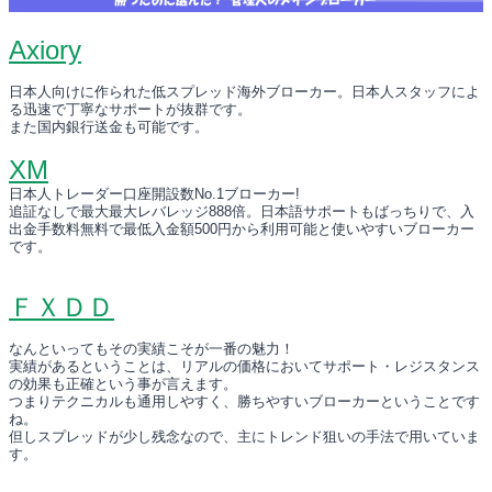
Axiory
日本人向けに作られた低スプレッド海外ブローカー。日本人スタッフによ
る迅速で丁寧なサポートが抜群です。
また国内銀行送金も可能です。
XM
日本人トレーダー口座開設数No.1ブローカー!
追証なしで最大最大レバレッジ888倍。日本語サポートもばっちりで、入
出金手数料無料で最低入金額500円から利用可能と使いやすいブローカー
です。
ＦＸＤＤ
なんといってもその実績こそが一番の魅力！
実績があるということは、リアルの価格においてサポート・レジスタンス
の効果も正確という事が言えます。
つまりテクニカルも通用しやすく、勝ちやすいブローカーということです
ね。
但しスプレッドが少し残念なので、主にトレンド狙いの手法で用いていま
す。