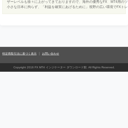
ザーレベルも徐々に上がってきておりますので、海外の優秀なFX MT4用の
小さな日本に拘らず、「利益を確実にあげるために」視野の広い環境でFXト
特定商取引法に基づく表示
お問い合わせ
Copyright 2016 FX MT4 インジケーター ダウンロード館. All Rights Reserved.