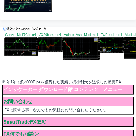
Gonzo_MiniRCI.mq4
VQ20bars.mq4
Heiken_Ashi_Multi.mq4
FwResult.mq4
Magica
昨年1年で約4000Pipsを獲得した実績。損小利大を追求した堅実EA
インジケーター ダウンロード館 コンテンツ メニュー
お問い合わせ
FXに関する事、なんでもお気軽にお問い合わせください。
SmartTradeFX(EA)
FX何でも相談ン