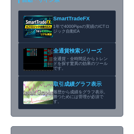
自動・サイン系
SmartTradeFX
1年で4000Pipsの実績のICTロ
ジック自動EA
全通貨検索シリーズ
全通貨・全時間足からトレン
ドを探す驚異の効果のツール
です。
取引成績グラフ表示
履歴から成績をグラフ表示。
勝つためには管理が必須で
す。