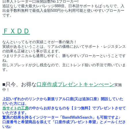
日本人トレーダー口座開設数No.1ブローカー!
追証なしで最大最大レバレッジ888倍。日本語サポートもばっちりで、入
出金手数料無料で最低入金額500円から利用可能と使いやすいブローカー
です。
ＦＸＤＤ
なんといってもその実績こそが一番の魅力！
実績があるということは、リアルの価格においてサポート・レジスタンス
の効果も正確という事が言えます。
つまりテクニカルも通用しやすく、勝ちやすいブローカーということです
ね。
但しスプレッドが少し残念なので、主にトレンド狙いの手法で用いていま
す。
■只今、お得な
口座作成プレゼントキャンぺーン
実施
中！
上記いずれかのリンクから新規リアル口座(又は追加口座）開設していた
だいた方には、
当サイトの工房
の中からお好きなものを【２つ無料】でプレゼントさせて
いただきます。
驚異の効果を誇るインジケーター「BandWalkSearch」も可能ですよ♪
口座番号と希望商品を添えて「口座作成プレゼント希望」とメールくださ
いね♪