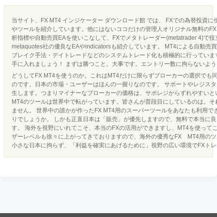
当サイト、FX MT4 インジケーター ダウンロード館 では、 FXでの為替投資
やツールを紹介しています。他にはないココだけの管理人オリジナル無料のFX 
析指標や自動売買EAを使いこなして、FXでメタトレーダー(metatrader 4)で
metaquotes社の優良なEAやindicatorsも紹介しています。 MT4による
ブレイク手法・デイトレードなどのシステムトレード化も積極的に行っています
手に入れましょう！ まずは勝つこと。大事です。エントリー数に拘らないよ
どうしてFX MT4を使うのか。これはMT4だけに限らずブローカーの選択でも
のです。日本の市場・ユーザーはほんの一握りなのです。 サポートやレジス
生します。つまりマイナーなブローカーの価格は、サポレジからずれやすいとい
MT4のツールは世界中で転がっています。皆さんが普段目にしているのは。それ
ません。 世界中の誰かが作ったFX MT4用のスーパーツールをあなたも利用
りでしょうか。 しかも正直日本は「販売」が優先しますので、無料で本当に
す。 海外を視野にいれてこそ、本当のFXの活用ができますし、MT4を使って
ザーレベルも徐々に上がってきておりますので、海外の優秀なFX MT4用の
小さな日本に拘らず、「利益を確実にあげるために」視野の広い環境でFXト