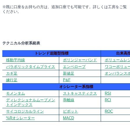
※既に口座をお持ちの方は、追加口座でも可能です。詳しくは工房をご覧
ください。
テクニカル分析系統表
トレンド追随型指標
出来高
移動平均線
ボリンジャーバンド
ボリュームレ
パラボリックタイムプライス
エンベロープ
ワコーボリュ
カギ足
新値足
オンバランス
練行足
P&F
オシレーター系指標
モメンタム
ストキャスティクス
RSI
ディレクショナルムーブメン
乖離線
RCI
トインデックス
サイコロジカルライン
ピボット
ROC
%Rオシレーター
MACD