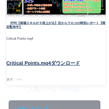
[PR]【相場スキルが３倍上がる】目からウロコの特別レポート【限
定配布中】
Critical Points.mq4
Critical Points.mq4ダウンロード
タグ：
人気ツール PickUp!