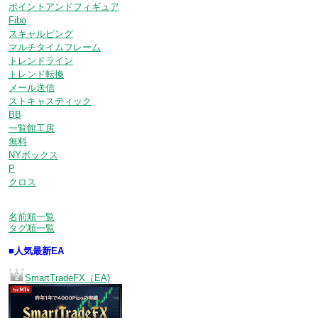
ポイントアンドフィギュア
Fibo
スキャルピング
マルチタイムフレーム
トレンドライン
トレンド転換
メール送信
ストキャスティック
BB
一覧館工房
無料
NYボックス
P
クロス
名前順一覧
タグ順一覧
■人気最新EA
SmartTradeFX（EA)