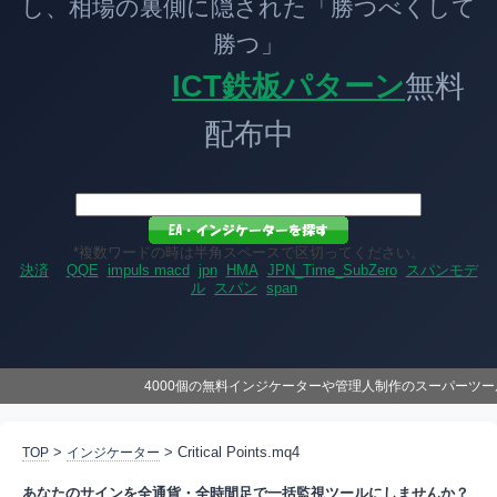
し、相場の裏側に隠された「勝つべくして
勝つ」
ICT鉄板パターン
無料
配布中
*複数ワードの時は半角スペースで区切ってください。
決済
QQE
impuls macd
jpn
HMA
JPN_Time_SubZero
スパンモデ
ル
スパン
span
4000個の無料インジケーターや管理人制作のスーパーツ
>
> Critical Points.mq4
TOP
インジケーター
あなたのサインを全通貨・全時間足で一括監視ツールにしませんか？