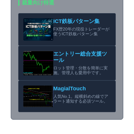
裁量向け特選
ICT鉄板パターン集
FX歴20年の現役トレーダーが
使うICT鉄板パターン集
エントリー総合支援ツ
ール
ロット管理・分散を簡単に実
施。管理人も愛用中です。
MagialTouch
人気No.1。縦横斜めの線でア
ラート通知する必須ツール。