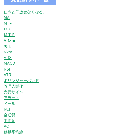
使うと手放せなくなる。
MA
MTF
ＭＡ
ＭＴＦ
ADXm
矢印
pivot
ADX
MACD
RSI
ATR
ボリンジャーバンド
管理人製作
売買サイン
アラート
メール
RCI
全通貨
平均足
VQ
移動平均線