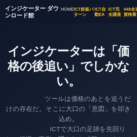
インジケーター ダウ
HOME
ICT鉄板パ
ICT自
ICT完
448全
ターン
動EA
全講座
貨検索
ンロード館
インジケーターは「価
格の後追い」でしかな
い。
ツールは価格のあとを追うだ
けの存在だ。そこに大口の「意図」を叩き
込め。
ICTで大口の足跡を先回り