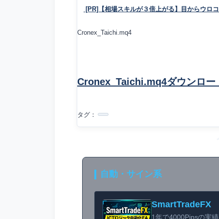
[PR]【相場スキルが３倍上がる】目からウロ
Cronex_Taichi.mq4
Cronex_Taichi.mq4ダウンロー
タグ：
自動・サイン系
SmartTradeFX
1年で4000Pipsの実績