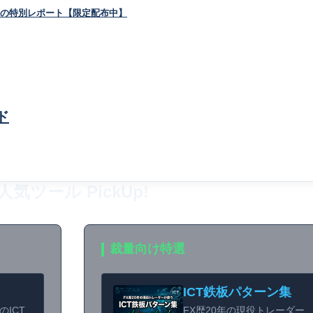
コの特別レポート【限定配布中】
ド
人気ツール PickUp!
裁量向け特選
ICT鉄板パターン集
のICT
FX歴20年の現役トレーダー