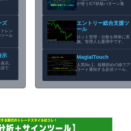
が使うICT鉄板パターン集
ーズ
エントリー総合支援ツ
ール
らトレン
のツール
ロット管理・分散を簡単に実
施。管理人も愛用中です。
表示
MagialTouch
フ表示。
人気No.1。縦横斜めの線でア
必須で
ラート通知する必須ツール。