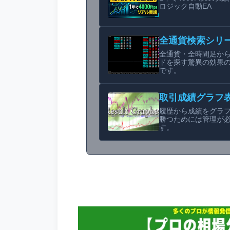
ロジック自動EA
全通貨検索シリ
全通貨・全時間足か
ドを探す驚異の効果
です。
取引成績グラフ
履歴から成績をグラ
勝つためには管理が
す。