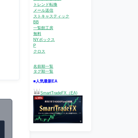
トレンド転換
メール送信
ストキャスティック
BB
一覧館工房
無料
NYボックス
P
クロス
名前順一覧
タグ順一覧
■人気最新EA
SmartTradeFX（EA)