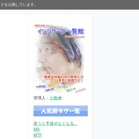
ックを公開しています。
管理人：
小島伸
使うと手放せなくなる。
MA
MTF