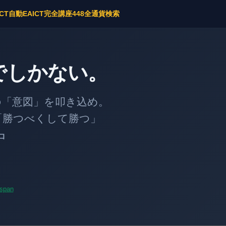
ICT自動EA
ICT完全講座
448全通貨検索
でしかない。
意図」を叩き込め。
勝つべくして勝つ」
中
span