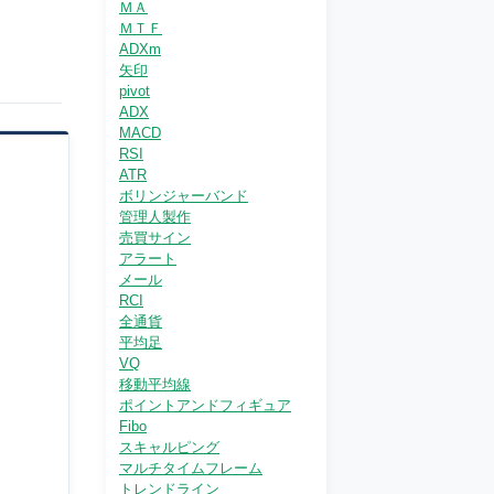
ＭＡ
ＭＴＦ
ADXm
矢印
pivot
ADX
MACD
RSI
ATR
ボリンジャーバンド
管理人製作
売買サイン
アラート
メール
RCI
全通貨
平均足
VQ
移動平均線
ポイントアンドフィギュア
Fibo
スキャルピング
マルチタイムフレーム
トレンドライン