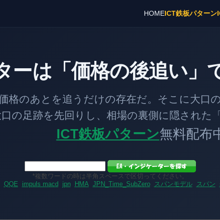
HOME
ICT鉄板パターン
ターは「価格の後追い」
とを追うだけの存在だ。そこに大口の「
跡を先回りし、相場の裏側に隠された「
ICT鉄板パターン
無料配布
*複数ワードの時は半角スペースで区切ってください。
QQE
impuls macd
jpn
HMA
JPN_Time_SubZero
スパンモデル
スパン