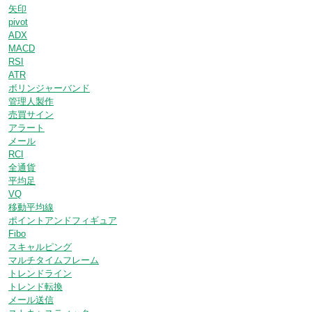
矢印
pivot
ADX
MACD
RSI
ATR
ボリンジャーバンド
管理人製作
売買サイン
アラート
メール
RCI
全通貨
平均足
VQ
移動平均線
ポイントアンドフィギュア
Fibo
スキャルピング
マルチタイムフレーム
トレンドライン
トレンド転換
メール送信