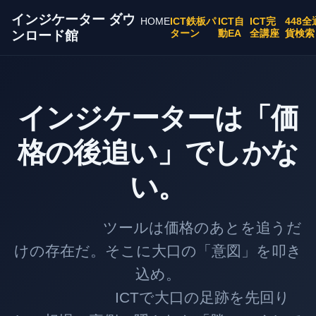
インジケーター ダウ
HOME
ICT鉄板パ
ICT自
ICT完
448全
ターン
動EA
全講座
貨検索
ンロード館
インジケーターは「価
格の後追い」でしかな
い。
ツールは価格のあとを追うだ
けの存在だ。そこに大口の「意図」を叩き
込め。
ICTで大口の足跡を先回り