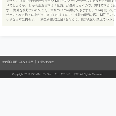
ません。 世界中の誰かが作ったFX MT4用のスーパーツールをあなたも利用
りでしょうか。 しかも正直日本は「販売」が優先しますので、無料で本当に
す。 海外を視野にいれてこそ、本当のFXの活用ができますし、MT4を使って
ザーレベルも徐々に上がってきておりますので、海外の優秀なFX MT4用の
小さな日本に拘らず、「利益を確実にあげるために」視野の広い環境でFXト
特定商取引法に基づく表示
お問い合わせ
Copyright 2016 FX MT4 インジケーター ダウンロード館. All Rights Reserved.