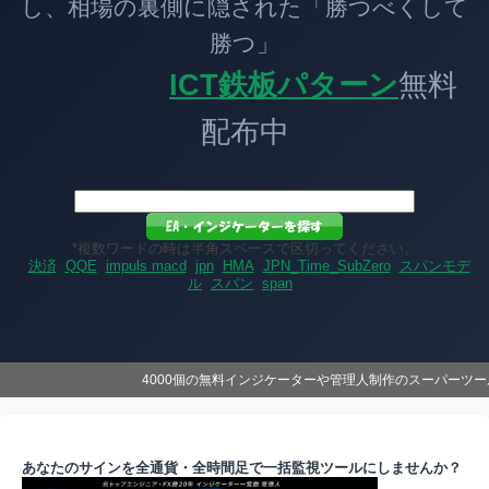
し、相場の裏側に隠された「勝つべくして
勝つ」
ICT鉄板パターン
無料
配布中
*複数ワードの時は半角スペースで区切ってください。
決済
QQE
impuls macd
jpn
HMA
JPN_Time_SubZero
スパンモデ
ル
スパン
span
4000個の無料インジケーターや管理人制作のスーパーツ
あなたのサインを全通貨・全時間足で一括監視ツールにしませんか？