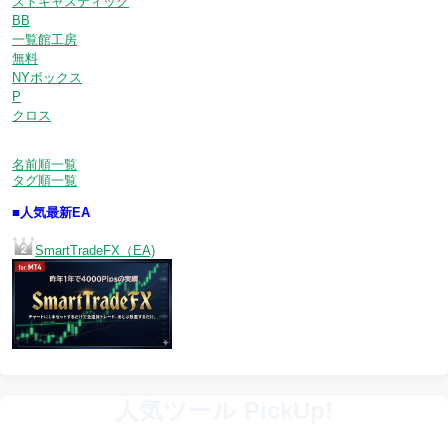
ストキャスティック
BB
一覧館工房
無料
NYボックス
P
クロス
名前順一覧
タグ順一覧
■人気最新EA
SmartTradeFX（EA)
人気ツール PickUp!