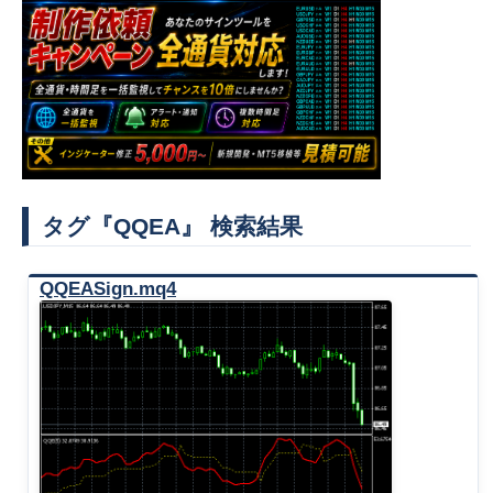
タグ『QQEA』 検索結果
QQEASign.mq4