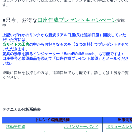
但しスプレッドが少し残念なので、主にトレンド狙いの手法で用いていま
す。
■只今、お得な
口座作成プレゼントキャンぺーン
実施
中！
上記いずれかのリンクから新規リアル口座(又は追加口座）開設していた
だいた方には、
当サイトの工房
の中からお好きなものを【２つ無料】でプレゼントさせて
いただきます。
驚異の効果を誇るインジケーター「BandWalkSearch」も可能ですよ♪
口座番号と希望商品を添えて「口座作成プレゼント希望」とメールくださ
いね♪
※既に口座をお持ちの方は、追加口座でも可能です。詳しくは工房をご覧
ください。
テクニカル分析系統表
トレンド追随型指標
出来高
移動平均線
ボリンジャーバンド
ボリュームレ