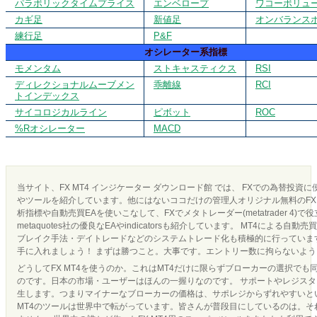
パラボリックタイムプライス
エンベロープ
ワコーボリュ
カギ足
新値足
オンバランス
練行足
P&F
オシレーター系指標
モメンタム
ストキャスティクス
RSI
ディレクショナルムーブメン
乖離線
RCI
トインデックス
サイコロジカルライン
ピボット
ROC
%Rオシレーター
MACD
当サイト、FX MT4 インジケーター ダウンロード館 では、 FXでの為替投資
やツールを紹介しています。他にはないココだけの管理人オリジナル無料のFX 
析指標や自動売買EAを使いこなして、FXでメタトレーダー(metatrader 4)で
metaquotes社の優良なEAやindicatorsも紹介しています。 MT4による
ブレイク手法・デイトレードなどのシステムトレード化も積極的に行っています
手に入れましょう！ まずは勝つこと。大事です。エントリー数に拘らないよ
どうしてFX MT4を使うのか。これはMT4だけに限らずブローカーの選択でも
のです。日本の市場・ユーザーはほんの一握りなのです。 サポートやレジス
生します。つまりマイナーなブローカーの価格は、サポレジからずれやすいとい
MT4のツールは世界中で転がっています。皆さんが普段目にしているのは。それ