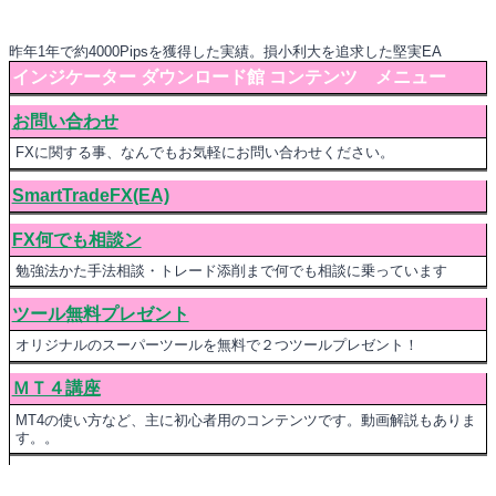
昨年1年で約4000Pipsを獲得した実績。損小利大を追求した堅実EA
インジケーター ダウンロード館 コンテンツ メニュー
お問い合わせ
FXに関する事、なんでもお気軽にお問い合わせください。
SmartTradeFX(EA)
FX何でも相談ン
勉強法かた手法相談・トレード添削まで何でも相談に乗っています
ツール無料プレゼント
オリジナルのスーパーツールを無料で２つツールプレゼント！
ＭＴ４講座
MT4の使い方など、主に初心者用のコンテンツです。動画解説もありま
す。。