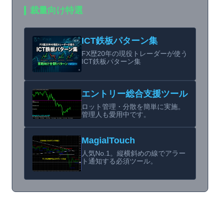
裁量向け特選
ICT鉄板パターン集
FX歴20年の現役トレーダーが使う
ICT鉄板パターン集
エントリー総合支援ツール
ロット管理・分散を簡単に実施。
管理人も愛用中です。
MagialTouch
人気No.1。縦横斜めの線でアラー
ト通知する必須ツール。