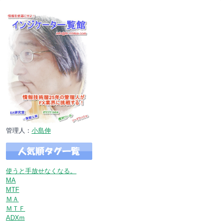
管理人：
小島伸
使うと手放せなくなる。
MA
MTF
ＭＡ
ＭＴＦ
ADXm