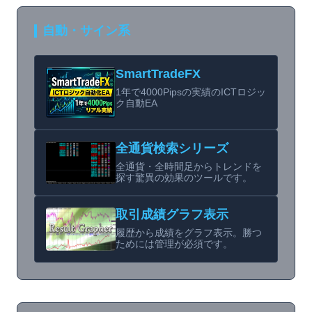
自動・サイン系
SmartTradeFX
1年で4000Pipsの実績のICTロジッ
ク自動EA
全通貨検索シリーズ
全通貨・全時間足からトレンドを
探す驚異の効果のツールです。
取引成績グラフ表示
履歴から成績をグラフ表示。勝つ
ためには管理が必須です。