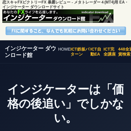
恋スキャFXビクトリーFX 暴露レビュー - メタトレーダー４(MT4)用 EA・
インジケーター ダウンロードサイト
インジケーター ダウ
HOME
ICT鉄板パ
ICT自
ICT完
448全
ターン
動EA
全講座
貨検索
ンロード館
インジケーターは「価
格の後追い」でしかな
い。