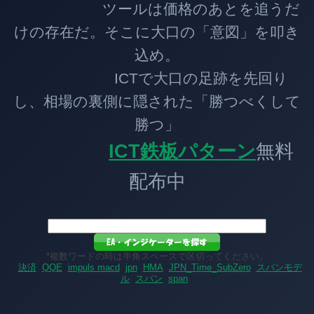
ツールは価格のあとを追うだ
けの存在だ。そこに大口の「意図」を叩き
込め。
ICTで大口の足跡を先回り
し、相場の裏側に隠された「勝つべくして
勝つ」
ICT鉄板パターン
無料
配布中
*複数ワードの時は半角スペースで区切ってください。
決済
QQE
impuls macd
jpn
HMA
JPN_Time_SubZero
スパンモデ
ル
スパン
span