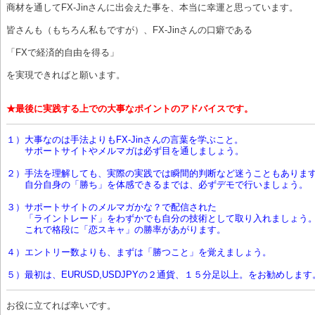
商材を通してFX-Jinさんに出会えた事を、本当に幸運と思っています。
皆さんも（もちろん私もですが）、FX-Jinさんの口癖である
「FXで経済的自由を得る」
を実現できればと願います。
★最後に実践する上での大事なポイントのアドバイスです。
１）大事なのは手法よりもFX-Jinさんの言葉を学ぶこと。
サポートサイトやメルマガは必ず目を通しましょう。
２）手法を理解しても、実際の実践では瞬間的判断など迷うこともありま
自分自身の「勝ち」を体感できるまでは、必ずデモで行いましょう。
３）サポートサイトのメルマガかな？で配信された
「ライントレード」をわずかでも自分の技術として取り入れましょう
これで格段に「恋スキャ」の勝率があがります。
４）エントリー数よりも、まずは「勝つこと」を覚えましょう。
５）最初は、EURUSD,USDJPYの２通貨、１５分足以上。をお勧めします
お役に立てれば幸いです。