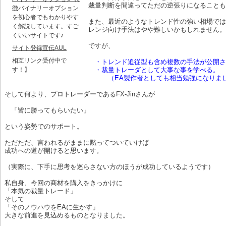
裁量判断を間違ってただの逆張りになることも
徴
バイナリーオプション
を初心者でもわかりやす
また、最近のようなトレンド性の強い相場では
く解説しています。すご
レンジ向け手法はやや難しいかもしれません。
くいいサイトです♪
ですが、
サイト登録宣伝AUL
相互リンク受付中で
・トレンド追従型も含め複数の手法が公開さ
す！】
・裁量トレーダとして大事な事を学べる。
（EA製作者としても相当勉強になりま
そして何より、プロトレーダーであるFX-Jinさんが
「皆に勝ってもらいたい」
という姿勢でのサポート。
ただただ、言われるがままに黙ってついていけば
成功への道が開けると思います。
（実際に、下手に思考を巡らさない方のほうが成功しているようです）
私自身、今回の商材を購入をきっかけに
「本気の裁量トレード」
そして
「そのノウハウをEAに生かす」
大きな前進を見込めるものとなりました。