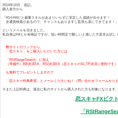
2014年10月 追記。
購入者方から
「H1やH4だと裁量スキルがあまりいらずに安定した成績が出せます！
全通貨検索があるので、チャンスもありますし監視も楽にできてます！
というメールを頂きました。
私自身はH4とか未検証ですが、短い時間足で難しいと感じた方是非お試し
弊サイトのリンクから、
「恋スキャ」をご購入いただいた方には
「RSIRangeSearch」に加え
（準備中）BB決済EA、RSI決済EA（恋スキャのSL,TP決済に便利です）
も無料でプレゼントしますので
「恋スキャ特典希望」とメールくださいね！（問い合わせフォームから
※また上記特典は、過去に私のサイトから購入された方も対象になります
恋スキャFXビクト
「RSIRange