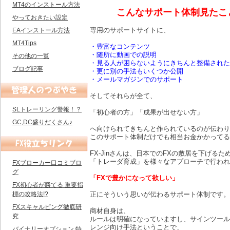
MT4のインストール方法
こんなサポート体制見たこ
やっておきたい設定
専用のサポートサイトに、
EAインストール方法
MT4Tips
・豊富なコンテンツ
・随所に動画での説明
その他の一覧
・見る人が困らないようにきちんと整備された
ブログ記事
・更に別の手法もいくつか公開
・メールマガジンでのサポート
そしてそれらが全て、
SLトレーリング警報！？
「初心者の方」「成果が出せない方」
GC,DC盛りだくさん♪
へ向けられてきちんと作られているのが伝わり
このサポート体制だけでも相当お金かかってる
FX-Jinさんは、日本でのFXの敷居を下げるた
「トレーダ育成」を様々なアプローチで行われ
FXブローカー口コミブロ
グ
「FXで豊かになって欲しい」
FX初心者が勝てる 重要指
標の攻略法!?
正にそういう思いが伝わるサポート体制です。
FXスキャルピング徹底研
商材自身は、
究
ルールは明確になっていますし、サインツール
レンジ向け手法ということで、
バイナリーオプション 特