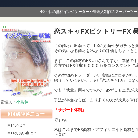
4000個の無料インジケーターや管理人制作のスーパーツ
恋スキャFXビクトリーFX 
この商材に出会って、FXの方向性がガラっと
その気になる商材を私なりの評価をちょっとし
まず、この商材のFX-Jinさんですが、本物の
現在ではFX年収５０００万をコンスタントに
その本物のトレーダーが、実際にご自身が行っ
紹介しているのが、この「恋スキャFX」にな
でも「裁量」商材ですので、必ずしも全員が成
手法が本当ならば、より多くの方が成果を挙げ
管理人：
小島伸
「サポート体制」
ですね。
MT4とは？
私はこれまでFX商材・アフィリエイト商材と
MT4の良い点は？
正直に、