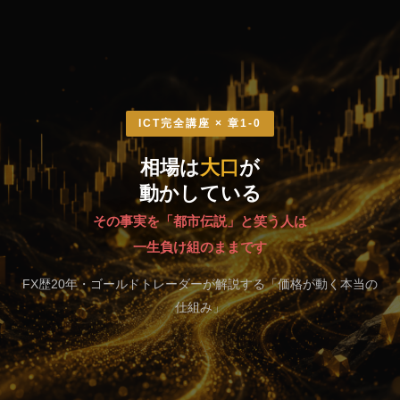
ICT完全講座 × 章1-0
相場は
大口
が
動かしている
その事実を「都市伝説」と笑う人は
一生負け組のままです
FX歴20年・ゴールドトレーダーが解説する「価格が動く本当の
仕組み」