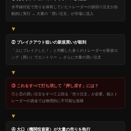
水平線付近で売りを保有していたトレーダーの損切り注文が自
動的に実行 → 大量の「買い注文」が市場に流入
▼
② ブレイクアウト狙いの新規買いが殺到
「上にブレイクした！」と判断した多くのトレーダーが新規ロ
ング（買い）でエントリー → さらに大量の買い注文
▼
③ これをすべて打ち消して「押し戻す」には？
①と②の買い注文をすべて上回る「売り注文」が必要。個人ト
レーダーの資金では物理的に不可能な規模
▼
④ 大口（機関投資家）が大量の売りを執行