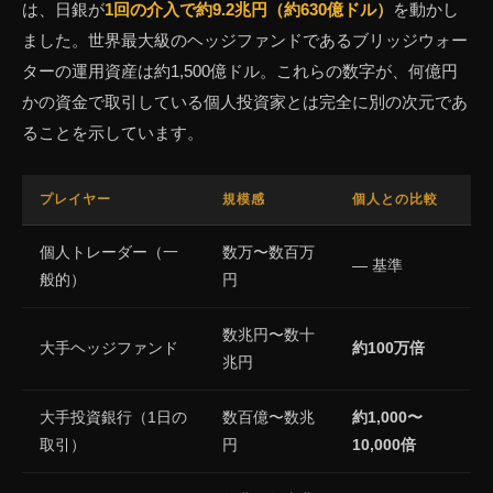
は、日銀が
1回の介入で約9.2兆円（約630億ドル）
を動かし
ました。世界最大級のヘッジファンドであるブリッジウォー
ターの運用資産は約1,500億ドル。これらの数字が、何億円
かの資金で取引している個人投資家とは完全に別の次元であ
ることを示しています。
プレイヤー
規模感
個人との比較
個人トレーダー（一
数万〜数百万
— 基準
般的）
円
数兆円〜数十
大手ヘッジファンド
約100万倍
兆円
大手投資銀行（1日の
数百億〜数兆
約1,000〜
取引）
円
10,000倍