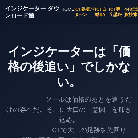
インジケーター ダウ
HOME
ICT鉄板パ
ICT自
ICT完
448全
ターン
動EA
全講座
貨検索
ンロード館
インジケーターは「価
格の後追い」でしかな
い。
ツールは価格のあとを追うだ
けの存在だ。そこに大口の「意図」を叩き
込め。
ICTで大口の足跡を先回り