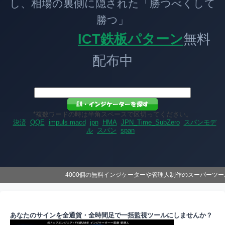
し、相場の裏側に隠された「勝つべくして
勝つ」
ICT鉄板パターン
無料
配布中
*複数ワードの時は半角スペースで区切ってください。
決済
QQE
impuls macd
jpn
HMA
JPN_Time_SubZero
スパンモデ
ル
スパン
span
4000個の無料インジケーターや管理人制作のスーパーツ
あなたのサインを全通貨・全時間足で一括監視ツールにしませんか？