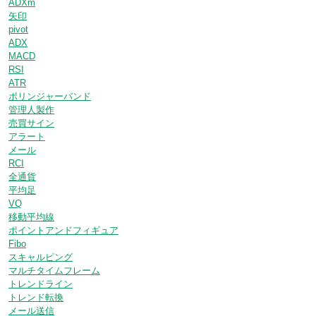
ADXm
矢印
pivot
ADX
MACD
RSI
ATR
ボリンジャーバンド
管理人製作
売買サイン
アラート
メール
RCI
全通貨
平均足
VQ
移動平均線
ポイントアンドフィギュア
Fibo
スキャルピング
マルチタイムフレーム
トレンドライン
トレンド転換
メール送信