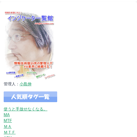
管理人：
小島伸
使うと手放せなくなる。
MA
MTF
ＭＡ
ＭＴＦ