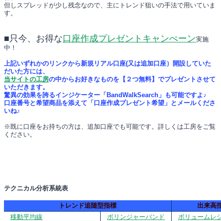
但しスプレッドが少し残念なので、主にトレンド狙いの手法で用いていま
す。
■只今、お得な
口座作成プレゼントキャンぺーン
実施
中！
上記いずれかのリンクから新規リアル口座(又は追加口座）開設していた
だいた方には、
当サイトの工房
の中からお好きなものを【２つ無料】でプレゼントさせて
いただきます。
驚異の効果を誇るインジケーター「BandWalkSearch」も可能ですよ♪
口座番号と希望商品を添えて「口座作成プレゼント希望」とメールくださ
いね♪
※既に口座をお持ちの方は、追加口座でも可能です。詳しくは工房をご覧
ください。
テクニカル分析系統表
トレンド追随型指標
出来高
移動平均線
ボリンジャーバンド
ボリュームレ