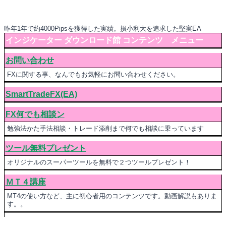
昨年1年で約4000Pipsを獲得した実績。損小利大を追求した堅実EA
インジケーター ダウンロード館 コンテンツ メニュー
お問い合わせ
FXに関する事、なんでもお気軽にお問い合わせください。
SmartTradeFX(EA)
FX何でも相談ン
勉強法かた手法相談・トレード添削まで何でも相談に乗っています
ツール無料プレゼント
オリジナルのスーパーツールを無料で２つツールプレゼント！
ＭＴ４講座
MT4の使い方など、主に初心者用のコンテンツです。動画解説もありま
す。。