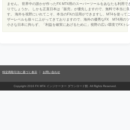
ません。 世界中の誰かが作ったFX MT4用のスーパーツールをあなたも利用
りでしょうか。 しかも正直日本は「販売」が優先しますので、無料で本当に
す。 海外を視野にいれてこそ、本当のFXの活用ができますし、MT4を使って
ザーレベルも徐々に上がってきておりますので、海外の優秀なFX MT4用の
小さな日本に拘らず、「利益を確実にあげるために」視野の広い環境でFXト
特定商取引法に基づく表示
お問い合わせ
Copyright 2016 FX MT4 インジケーター ダウンロード館. All Rights Reserved.