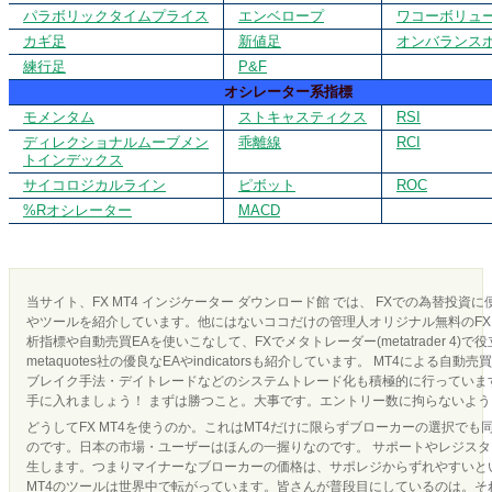
パラボリックタイムプライス
エンベロープ
ワコーボリュ
カギ足
新値足
オンバランス
練行足
P&F
オシレーター系指標
モメンタム
ストキャスティクス
RSI
ディレクショナルムーブメン
乖離線
RCI
トインデックス
サイコロジカルライン
ピボット
ROC
%Rオシレーター
MACD
当サイト、FX MT4 インジケーター ダウンロード館 では、 FXでの為替投資
やツールを紹介しています。他にはないココだけの管理人オリジナル無料のFX 
析指標や自動売買EAを使いこなして、FXでメタトレーダー(metatrader 4)で
metaquotes社の優良なEAやindicatorsも紹介しています。 MT4による
ブレイク手法・デイトレードなどのシステムトレード化も積極的に行っています
手に入れましょう！ まずは勝つこと。大事です。エントリー数に拘らないよ
どうしてFX MT4を使うのか。これはMT4だけに限らずブローカーの選択でも
のです。日本の市場・ユーザーはほんの一握りなのです。 サポートやレジス
生します。つまりマイナーなブローカーの価格は、サポレジからずれやすいとい
MT4のツールは世界中で転がっています。皆さんが普段目にしているのは。それ