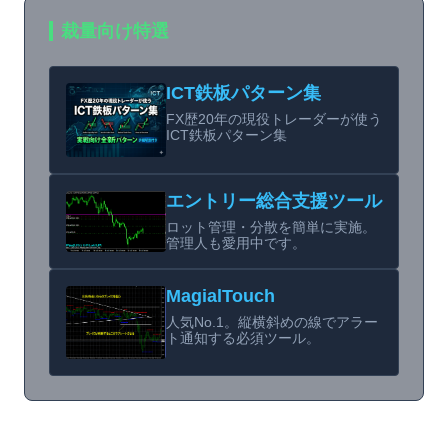
裁量向け特選
ICT鉄板パターン集
FX歴20年の現役トレーダーが使う
ICT鉄板パターン集
エントリー総合支援ツール
ロット管理・分散を簡単に実施。
管理人も愛用中です。
MagialTouch
人気No.1。縦横斜めの線でアラー
ト通知する必須ツール。