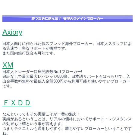
Axiory
日本人向けに作られた低スプレッド海外ブローカー。日本人スタッフによ
る迅速で丁寧なサポートが抜群です。
また国内銀行送金も可能です。
XM
日本人トレーダー口座開設数No.1ブローカー!
追証なしで最大最大レバレッジ888倍。日本語サポートもばっちりで、入
出金手数料無料で最低入金額500円から利用可能と使いやすいブローカー
です。
ＦＸＤＤ
なんといってもその実績こそが一番の魅力！
実績があるということは、リアルの価格においてサポート・レジスタンス
の効果も正確という事が言えます。
つまりテクニカルも通用しやすく、勝ちやすいブローカーということです
ね。