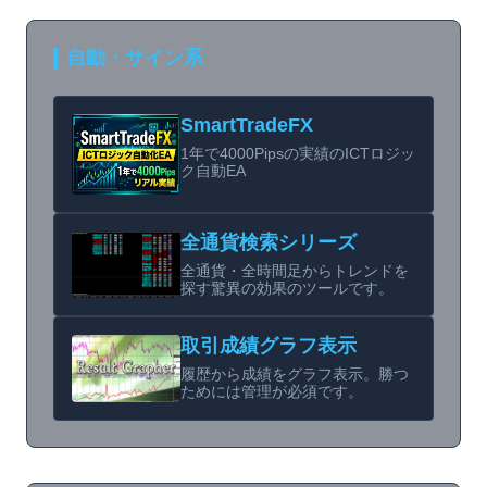
自動・サイン系
SmartTradeFX
1年で4000Pipsの実績のICTロジッ
ク自動EA
全通貨検索シリーズ
全通貨・全時間足からトレンドを
探す驚異の効果のツールです。
取引成績グラフ表示
履歴から成績をグラフ表示。勝つ
ためには管理が必須です。