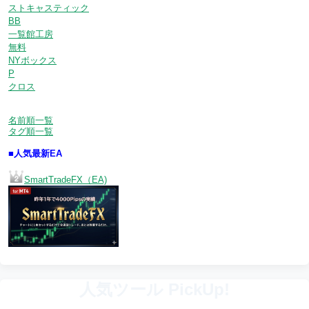
ストキャスティック
BB
一覧館工房
無料
NYボックス
P
クロス
名前順一覧
タグ順一覧
■人気最新EA
SmartTradeFX（EA)
人気ツール PickUp!