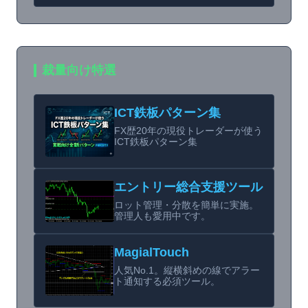
裁量向け特選
ICT鉄板パターン集
FX歴20年の現役トレーダーが使う
ICT鉄板パターン集
エントリー総合支援ツール
ロット管理・分散を簡単に実施。
管理人も愛用中です。
MagialTouch
人気No.1。縦横斜めの線でアラー
ト通知する必須ツール。