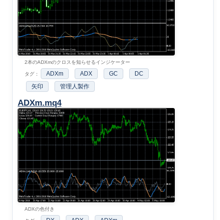
2本のADXmのクロスを知らせるインジケーター
ADXm
ADX
GC
DC
タグ：
矢印
管理人製作
ADXm.mq4
ADXの色付き