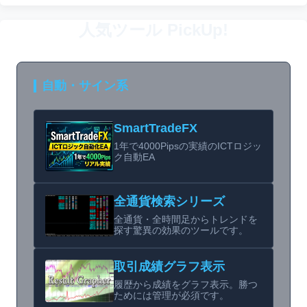
人気ツール PickUp!
自動・サイン系
SmartTradeFX
1年で4000Pipsの実績のICTロジッ
ク自動EA
全通貨検索シリーズ
全通貨・全時間足からトレンドを
探す驚異の効果のツールです。
取引成績グラフ表示
履歴から成績をグラフ表示。勝つ
ためには管理が必須です。