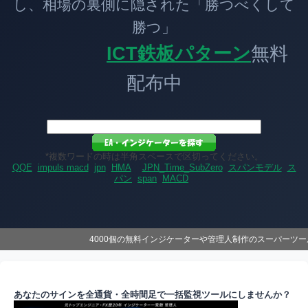
し、相場の裏側に隠された「勝つべくして
勝つ」
ICT鉄板パターン
無料
配布中
*複数ワードの時は半角スペースで区切ってください。
QQE
impuls macd
jpn
HMA
JPN_Time_SubZero
スパンモデル
ス
パン
span
MACD
4000個の無料インジケーターや管理人制作のスーパーツ
あなたのサインを全通貨・全時間足で一括監視ツールにしませんか？