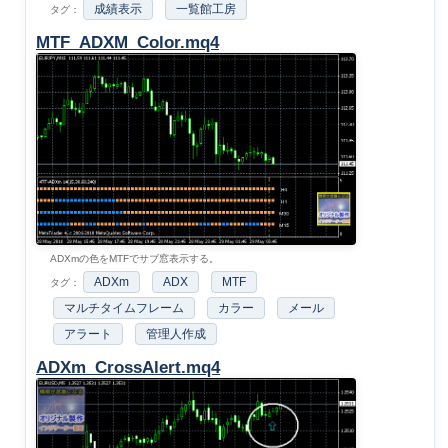
成績表示
一覧館工房
タグ：
MTF_ADXM_Color.mq4
ADXmの色をMTFでサブ窓表示する。
ADXm
ADX
MTF
タグ：
マルチタイムフレーム
カラー
メール
アラート
管理人作成
ADXm_CrossAlert.mq4