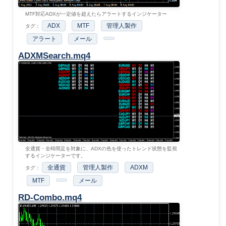
MTF対応ADXが一定値を超えたらアラートするインジケーター
ADX
MTF
管理人製作
タグ：
アラート
メール
ADXMSearch.mq4
全通貨・全時間足を対象に、ADXの色を使ったトレンド状態を監視
するインジケーターです。
全通貨
管理人製作
ADXM
タグ：
MTF
メール
RD-Combo.mq4