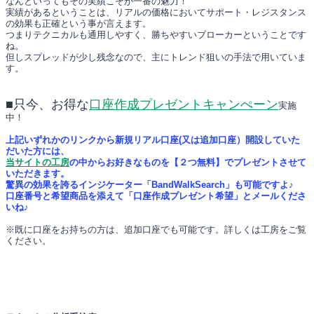
なんといってもその実績こそが一番の魅力！
実績があるということは、リアルの価格においてサポート・レジスタンス
の効果も正確という事が言えます。
つまりテクニカルも通用しやすく、勝ちやすいブローカーということです
ね。
但しスプレッドが少し残念なので、主にトレンド狙いの手法で用いていま
す。
■只今、お得な
口座作成プレゼントキャンぺーン
実施
中！
上記いずれかのリンクから新規リアル口座(又は追加口座）開設していた
だいた方には、
当サイトの工房
の中からお好きなものを【２つ無料】でプレゼントさせて
いただきます。
驚異の効果を誇るインジケーター「BandWalkSearch」も可能ですよ♪
口座番号と希望商品を添えて「口座作成プレゼント希望」とメールくださ
いね♪
※既に口座をお持ちの方は、追加口座でも可能です。詳しくは工房をご覧
ください。