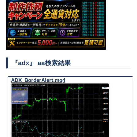
『adx』 aa検索結果
ADX_BorderAlert.mq4