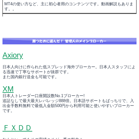
MT4の使い方など、主に初心者用のコンテンツです。動画解説もありま
す。。
Axiory
日本人向けに作られた低スプレッド海外ブローカー。日本人スタッフによ
る迅速で丁寧なサポートが抜群です。
また国内銀行送金も可能です。
XM
日本人トレーダー口座開設数No.1ブローカー!
追証なしで最大最大レバレッジ888倍。日本語サポートもばっちりで、入
出金手数料無料で最低入金額500円から利用可能と使いやすいブローカー
です。
ＦＸＤＤ