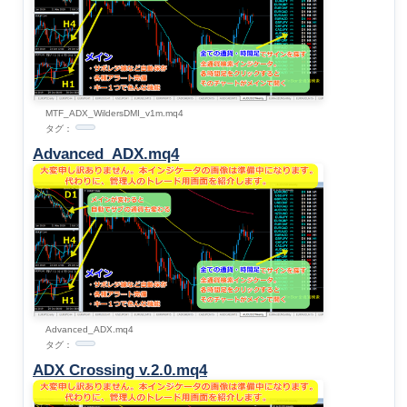
MTF_ADX_WildersDMI_v1m.mq4
タグ：
Advanced_ADX.mq4
Advanced_ADX.mq4
タグ：
ADX Crossing v.2.0.mq4