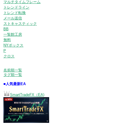
マルチタイムフレーム
トレンドライン
トレンド転換
メール送信
ストキャスティック
BB
一覧館工房
無料
NYボックス
P
クロス
名前順一覧
タグ順一覧
■人気最新EA
SmartTradeFX（EA)