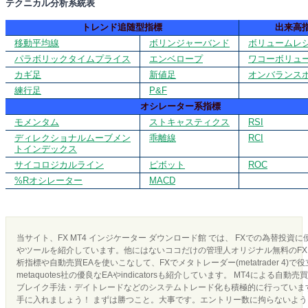
テクニカル分析系統表
トレンド追随型指標
出来高
移動平均線
ボリンジャーバンド
ボリュームレ
パラボリックタイムプライス
エンベロープ
ワコーボリュ
カギ足
新値足
オンバランス
練行足
P&F
オシレーター系指標
モメンタム
ストキャスティクス
RSI
ディレクショナルムーブメン
乖離線
RCI
トインデックス
サイコロジカルライン
ピボット
ROC
%Rオシレーター
MACD
当サイト、FX MT4 インジケーター ダウンロード館 では、 FXでの為替投資
やツールを紹介しています。他にはないココだけの管理人オリジナル無料のFX 
析指標や自動売買EAを使いこなして、FXでメタトレーダー(metatrader 4)で
metaquotes社の優良なEAやindicatorsも紹介しています。 MT4による
ブレイク手法・デイトレードなどのシステムトレード化も積極的に行っています
手に入れましょう！ まずは勝つこと。大事です。エントリー数に拘らないよ