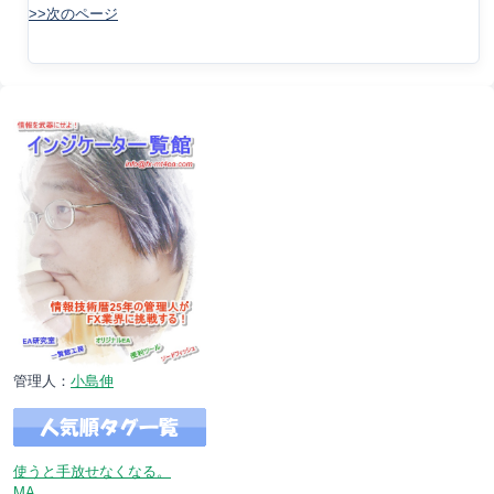
>>次のページ
管理人：
小島伸
使うと手放せなくなる。
MA