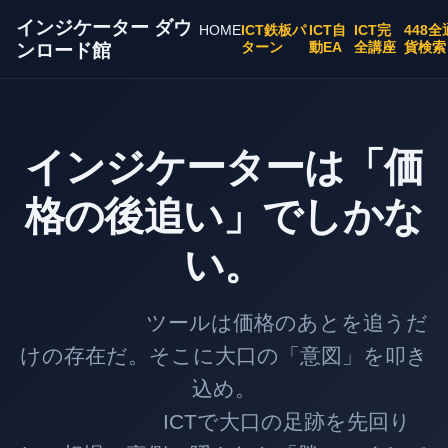
インジケーター ダウ
HOME
ICT鉄板パ
ICT自
ICT完
448全
ターン
動EA
全講座
貨検索
ンロード館
インジケーターは「価
格の後追い」でしかな
い。
ツールは価格のあとを追うだ
けの存在だ。そこに大口の「意図」を叩き
込め。
ICTで大口の足跡を先回り