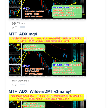
[e]ADX.mq4
タグ：
MTF_ADX.mq4
MTF_ADX.mq4
タグ：
MTF_ADX_WildersDMI_v1m.mq4