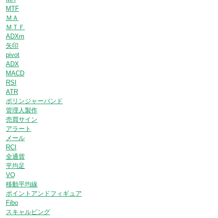
MTF
ＭＡ
ＭＴＦ
ADXm
矢印
pivot
ADX
MACD
RSI
ATR
ボリンジャーバンド
管理人製作
売買サイン
アラート
メール
RCI
全通貨
平均足
VQ
移動平均線
ポイントアンドフィギュア
Fibo
スキャルピング