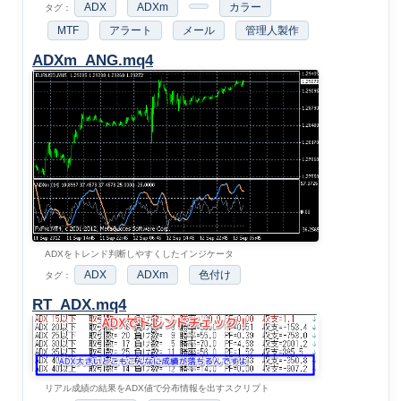
ADX
ADXm
カラー
タグ：
MTF
アラート
メール
管理人製作
ADXm_ANG.mq4
ADXをトレンド判断しやすくしたインジケータ
ADX
ADXm
色付け
タグ：
RT_ADX.mq4
リアル成績の結果をADX値で分布情報を出すスクリプト