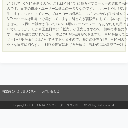
どうしてFX MT4を使うのか。これはMT4だけに限らずブローカーの選択でも
のです。日本の市場・ユーザーはほんの一握りなのです。 サポートやレジス
生します。つまりマイナーなブローカーの価格は、サポレジからずれやすいとい
MT4のツールは世界中で転がっています。皆さんが普段目にしているのは。それ
ません。 世界中の誰かが作ったFX MT4用のスーパーツールをあなたも利用
りでしょうか。 しかも正直日本は「販売」が優先しますので、無料で本当に
す。 海外を視野にいれてこそ、本当のFXの活用ができますし、MT4を使って
ザーレベルも徐々に上がってきておりますので、海外の優秀なFX MT4用の
小さな日本に拘らず、「利益を確実にあげるために」視野の広い環境でFXト
特定商取引法に基づく表示
お問い合わせ
Copyright 2016 FX MT4 インジケーター ダウンロード館. All Rights Reserved.