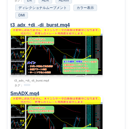
DX
ADX
ADXm
タグ：
ディレクショナルムーブメント
カラー表示
DMI
t3_adx_+di_-di_burst.mq4
t3_adx_+di_-di_burst.mq4
タグ：
SmADX.mq4