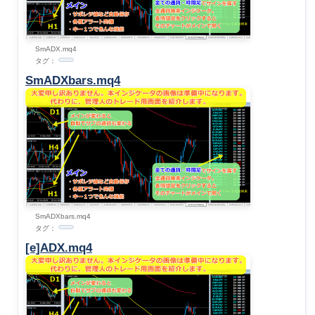
SmADX.mq4
タグ：
SmADXbars.mq4
SmADXbars.mq4
タグ：
[e]ADX.mq4