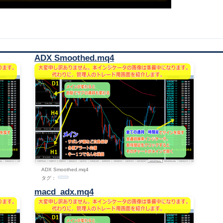
ADX Smoothed.mq4
ADX Smoothed.mq4
タグ：
macd_adx.mq4