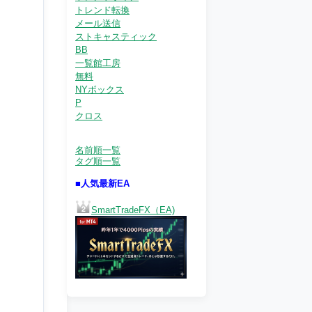
トレンド転換
メール送信
ストキャスティック
BB
一覧館工房
無料
NYボックス
P
クロス
名前順一覧
タグ順一覧
■人気最新EA
SmartTradeFX（EA)