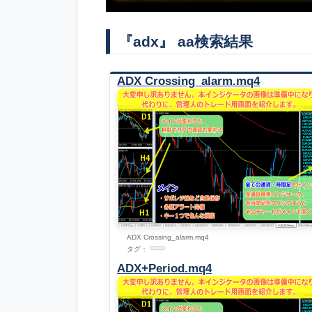
『adx』 aa検索結果
ADX Crossing_alarm.mq4
ADX Crossing_alarm.mq4
タグ：
ADX+Period.mq4