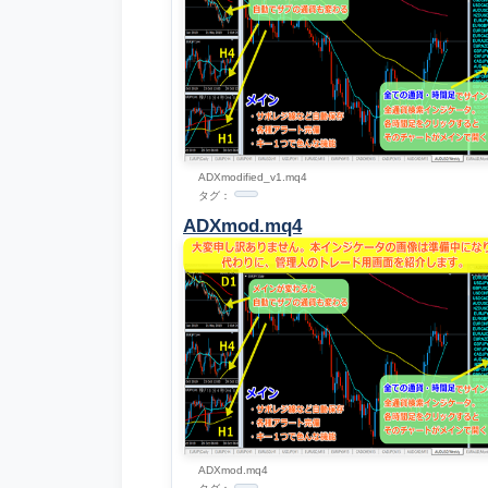
ADXmodified_v1.mq4
タグ：
ADXmod.mq4
ADXmod.mq4