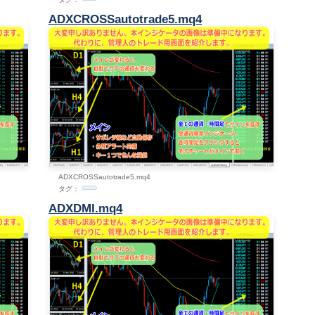
ADXCROSSautotrade5.mq4
ADXCROSSautotrade5.mq4
タグ：
ADXDMI.mq4