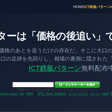
HOME
ICT鉄板パターン
ターは「価格の後追い」
とを追うだけの存在だ。そこに大口の「
跡を先回りし、相場の裏側に隠された「
ICT鉄板パターン
無料配布
*複数ワードの時は半角スペースで区切ってください。
impuls macd
jpn
HMA
JPN_Time_SubZero
スパンモデル
スパン
span