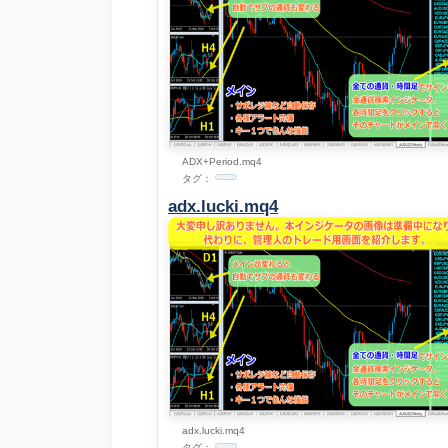
ADX+Period.mq4
タグ：
adx.lucki.mq4
adx.lucki.mq4
タグ：