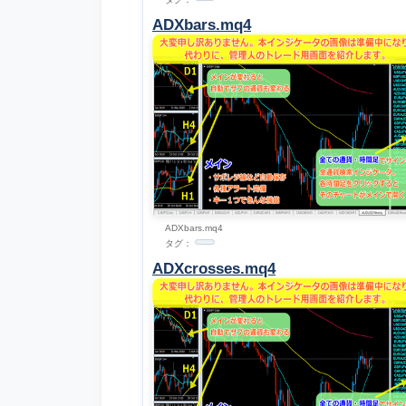
ADXbars.mq4
ADXbars.mq4
タグ：
ADXcrosses.mq4