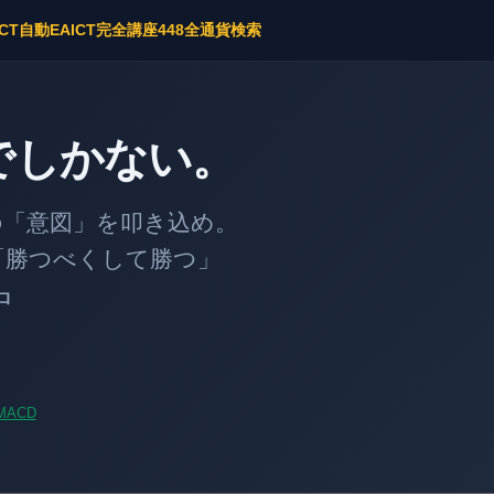
ICT自動EA
ICT完全講座
448全通貨検索
でしかない。
意図」を叩き込め。
勝つべくして勝つ」
中
MACD