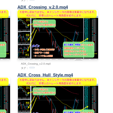
タグ：
ADX_Crossing_v.2.0.mq4
ADX_Crossing_v.2.0.mq4
タグ：
ADX_Cross_Hull_Style.mq4