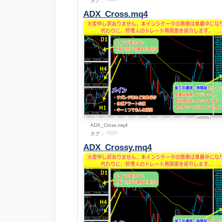
タグ：
ADX_Cross.mq4
ADX_Cross.mq4
タグ：
ADX_Crossy.mq4