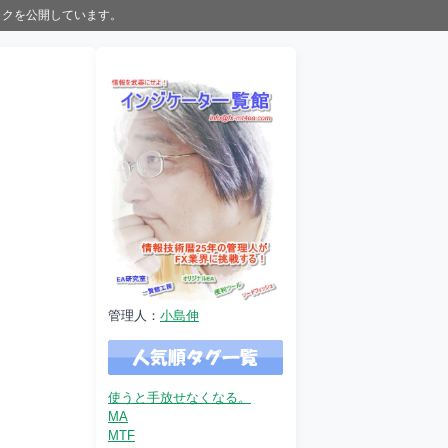
ックを公開しています。
管理人：
小島伸
使うと手放せなくなる。
MA
MTF