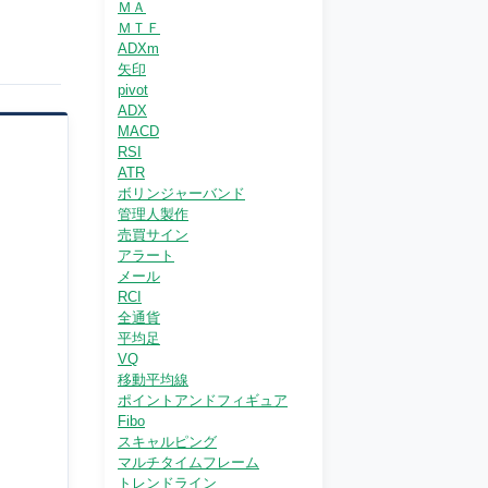
ＭＡ
ＭＴＦ
ADXm
矢印
pivot
ADX
MACD
RSI
ATR
ボリンジャーバンド
管理人製作
売買サイン
アラート
メール
RCI
全通貨
平均足
VQ
移動平均線
ポイントアンドフィギュア
Fibo
スキャルピング
マルチタイムフレーム
トレンドライン