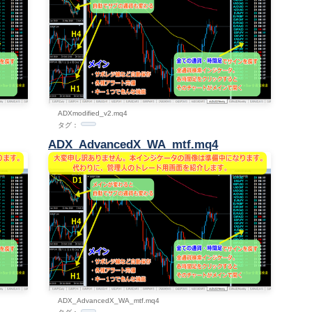
ADXmodified_v2.mq4
タグ：
ADX_AdvancedX_WA_mtf.mq4
ADX_AdvancedX_WA_mtf.mq4