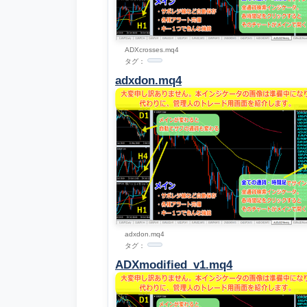
ADXcrosses.mq4
タグ：
adxdon.mq4
adxdon.mq4
タグ：
ADXmodified_v1.mq4