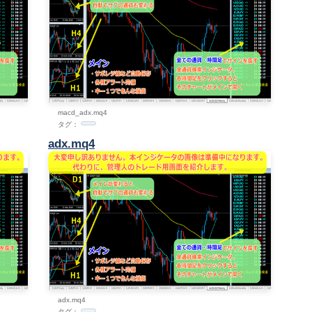
macd_adx.mq4
タグ：
adx.mq4
adx.mq4
タグ：