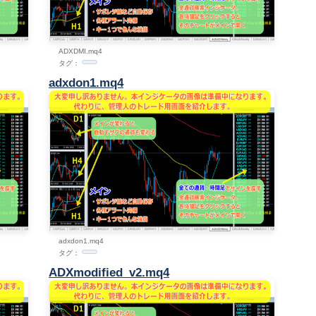
ADXDMI.mq4
タグ：
adxdon1.mq4
adxdon1.mq4
タグ：
ADXmodified_v2.mq4