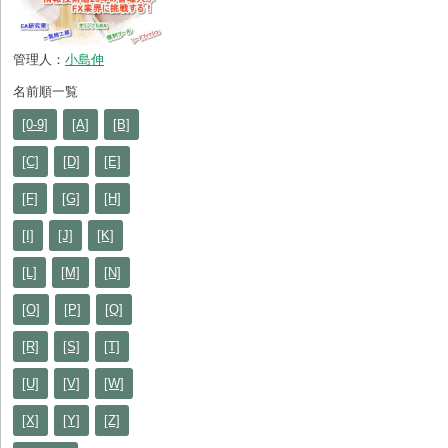
管理人：
小島伸
名前順一覧
[0-9]
[A]
[B]
[C]
[D]
[E]
[F]
[G]
[H]
[I]
[J]
[K]
[L]
[M]
[N]
[O]
[P]
[Q]
[R]
[S]
[T]
[U]
[V]
[W]
[X]
[Y]
[Z]