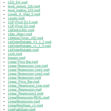
LED_EA.mq4
level_sensor_116.mq4
level_trading_123.mq4
Levels_A_Vlad_3.mq4
Levels.mq4
LGP-Pivot DJ-2.mq4
LGP-Pivot DJ.mq4
LibDerksUtils.mq4
Liber_Abaci.mq4
LibNewsTimes_v02.mq4
LibOrderReliable_V1_1_2.mq4
LibOrderReliable_v1_1_3.mq4
LibOrderReliable.mq4
Limit.mq4
lineaire.mq4
Linear Price Bar.mq4
Linear Regression Line.mq4
Linear Regression Line1.mq4
Linear Regression Line2.mq4
Linear Regression.mq4
Linear_Price_Bar.mq4
Linear_Regression_Line.mq4
Linear_Regression.mq4
Linear_Regression1.mq4
LinearRegression-REAL.mq4
LinearRegression.mq4
LinearRegSlope_v1.mq4
LineFrakDown.mq4