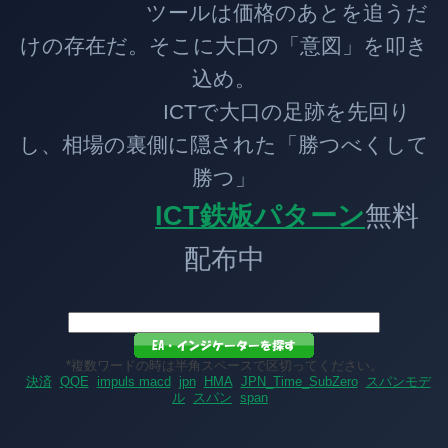
ツールは価格のあとを追うだ
けの存在だ。そこに大口の「意図」を叩き
込め。
ICTで大口の足跡を先回り
し、相場の裏側に隠された「勝つべくして
勝つ」
ICT鉄板パターン
無料
配布中
*複数ワードの時は半角スペースで区切ってください。
決済
QQE
impuls macd
jpn
HMA
JPN_Time_SubZero
スパンモデ
ル
スパン
span