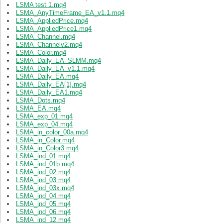
LSMA test 1.mq4
LSMA_AnyTimeFrame_EA_v1.1.mq4
LSMA_AppliedPrice.mq4
LSMA_AppliedPrice1.mq4
LSMA_Channel.mq4
LSMA_Channelv2.mq4
LSMA_Color.mq4
LSMA_Daily_EA_SLMM.mq4
LSMA_Daily_EA_v1.1.mq4
LSMA_Daily_EA.mq4
LSMA_Daily_EA[1].mq4
LSMA_Daily_EA1.mq4
LSMA_Dots.mq4
LSMA_EA.mq4
LSMA_exp_01.mq4
LSMA_exp_04.mq4
LSMA_in_color_00a.mq4
LSMA_in_Color.mq4
LSMA_in_Color3.mq4
LSMA_ind_01.mq4
LSMA_ind_01b.mq4
LSMA_ind_02.mq4
LSMA_ind_03.mq4
LSMA_ind_03x.mq4
LSMA_ind_04.mq4
LSMA_ind_05.mq4
LSMA_ind_06.mq4
LSMA_ind_12.mq4