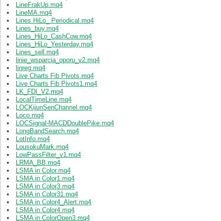
LineFrakUp.mq4
LineMA.mq4
Lines HiLo_ Periodical.mq4
Lines_buy.mq4
Lines_HiLo_CashCow.mq4
Lines_HiLo_Yesterday.mq4
Lines_sell.mq4
linie_wsparcia_oporu_v2.mq4
linreg.mq4
Live Charts Fib Pivots.mq4
Live Charts Fib Pivots1.mq4
LK_FDI_V2.mq4
LocalTimeLine.mq4
LOCKijunSenChannel.mq4
Loco.mq4
LOCSignal-MACDDoublePike.mq4
LongBandSearch.mq4
LotInfo.mq4
LousokuMark.mq4
LowPassFilter_v1.mq4
LRMA_BB.mq4
LSMA in Color.mq4
LSMA in Color1.mq4
LSMA in Color3.mq4
LSMA in Color31.mq4
LSMA in Color4_Alert.mq4
LSMA in Color4.mq4
LSMA in ColorOpen3.mq4