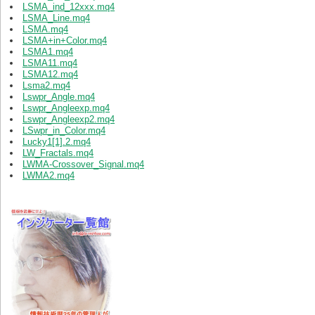
LSMA_ind_12xxx.mq4
LSMA_Line.mq4
LSMA.mq4
LSMA+in+Color.mq4
LSMA1.mq4
LSMA11.mq4
LSMA12.mq4
Lsma2.mq4
Lswpr_Angle.mq4
Lswpr_Angleexp.mq4
Lswpr_Angleexp2.mq4
LSwpr_in_Color.mq4
Lucky1[1].2.mq4
LW_Fractals.mq4
LWMA-Crossover_Signal.mq4
LWMA2.mq4