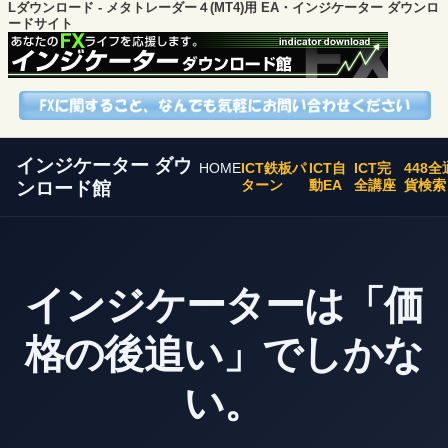
Lダウンロード - メタトレーダー４(MT4)用 EA・インジケーター ダウンロ
ードサイト
インジケーター ダウ
HOME
ICT鉄板パ
ICT自
ICT完
448全
ターン
動EA
全講座
貨検索
ンロード館
インジケーターは「価
格の後追い」でしかな
い。