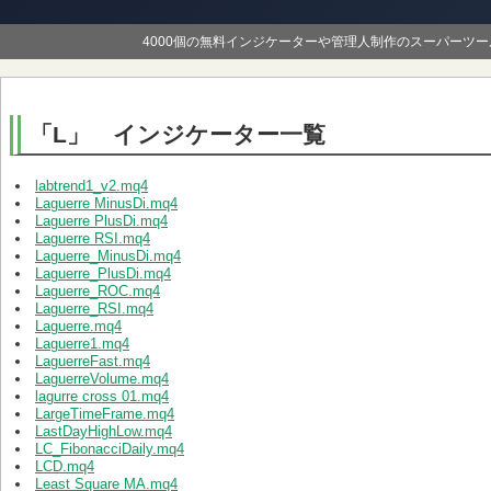
4000個の無料インジケーターや管理人制作のスーパーツ
「L」 インジケーター一覧
labtrend1_v2.mq4
Laguerre MinusDi.mq4
Laguerre PlusDi.mq4
Laguerre RSI.mq4
Laguerre_MinusDi.mq4
Laguerre_PlusDi.mq4
Laguerre_ROC.mq4
Laguerre_RSI.mq4
Laguerre.mq4
Laguerre1.mq4
LaguerreFast.mq4
LaguerreVolume.mq4
lagurre cross 01.mq4
LargeTimeFrame.mq4
LastDayHighLow.mq4
LC_FibonacciDaily.mq4
LCD.mq4
Least Square MA.mq4