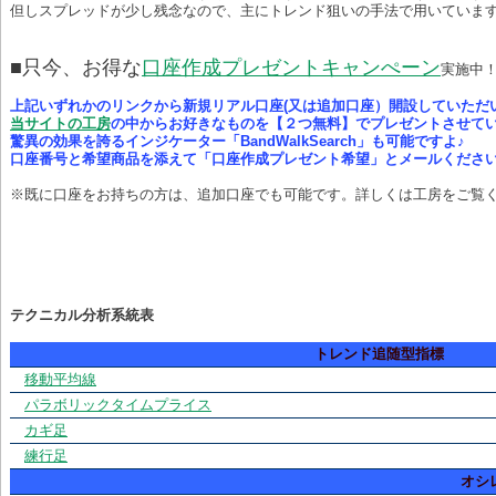
但しスプレッドが少し残念なので、主にトレンド狙いの手法で用いていま
■只今、お得な
口座作成プレゼントキャンぺーン
実施中
上記いずれかのリンクから新規リアル口座(又は追加口座）開設していただ
当サイトの工房
の中からお好きなものを【２つ無料】でプレゼントさせて
驚異の効果を誇るインジケーター「BandWalkSearch」も可能ですよ♪
口座番号と希望商品を添えて「口座作成プレゼント希望」とメールください
※既に口座をお持ちの方は、追加口座でも可能です。詳しくは工房をご覧
テクニカル分析系統表
トレンド追随型指標
移動平均線
パラボリックタイムプライス
カギ足
練行足
オシ