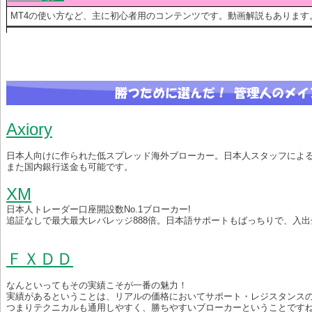
MT4の使い方など、主に初心者用のコンテンツです。動画解説もあります
Axiory
日本人向けに作られた低スプレッド海外ブローカー。日本人スタッフによ
また国内銀行送金も可能です。
XM
日本人トレーダー口座開設数No.1ブローカー!
追証なしで最大最大レバレッジ888倍。日本語サポートもばっちりで、入出
ＦＸＤＤ
なんといってもその実績こそが一番の魅力！
実績があるということは、リアルの価格においてサポート・レジスタンス
つまりテクニカルも通用しやすく、勝ちやすいブローカーということです