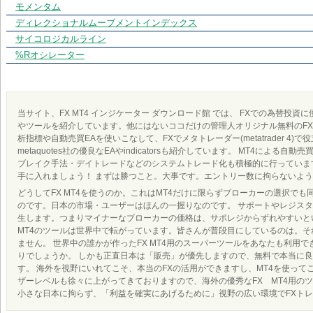
モメンタム
ディレクショナルムーブメントインデックス
サイコロジカルライン
%Rオシレーター
当サイト、FX MT4 インジケーター ダウンロード館 では、 FXでの為替投資
やツールを紹介しています。他にはないココだけの管理人オリジナル無料のFX 
析指標や自動売買EAを使いこなして、FXでメタトレーダー(metatrader 4)で
metaquotes社の優良なEAやindicatorsも紹介しています。 MT4によ
ブレイク手法・デイトレードなどのシステムトレード化も積極的に行っています
手に入れましょう！ まずは勝つこと。大事です。エントリー数に拘らないよ
どうしてFX MT4を使うのか。これはMT4だけに限らずブローカーの選択でも
のです。日本の市場・ユーザーはほんの一握りなのです。 サポートやレジス
生します。つまりマイナーなブローカーの価格は、サポレジからずれやすいとい
MT4のツールは世界中で転がっています。皆さんが普段目にしているのは。それ
ません。 世界中の誰かが作ったFX MT4用のスーパーツールをあなたも利用
りでしょうか。 しかも正直日本は「販売」が優先しますので、無料で本当に
す。 海外を視野にいれてこそ、本当のFXの活用ができますし、MT4を使って
ザーレベルも徐々に上がってきておりますので、海外の優秀なFX MT4用の
小さな日本に拘らず、「利益を確実にあげるために」視野の広い環境でFXト