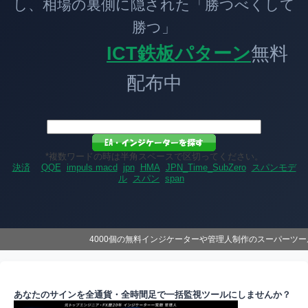
し、相場の裏側に隠された「勝つべくして
勝つ」
ICT鉄板パターン
無料
配布中
*複数ワードの時は半角スペースで区切ってください。
決済
QQE
impuls macd
jpn
HMA
JPN_Time_SubZero
スパンモデ
ル
スパン
span
4000個の無料インジケーターや管理人制作のスーパーツ
あなたのサインを全通貨・全時間足で一括監視ツールにしませんか？