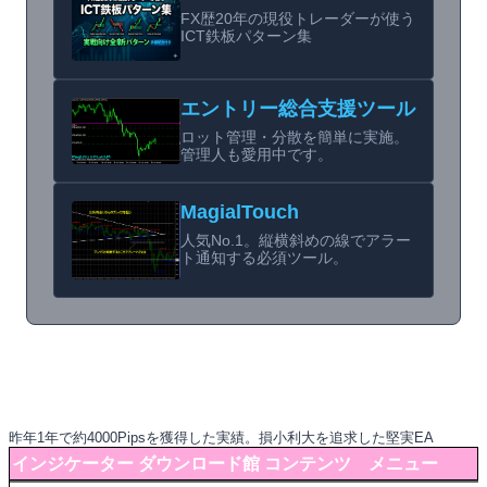
FX歴20年の現役トレーダーが使う
ICT鉄板パターン集
エントリー総合支援ツール
ロット管理・分散を簡単に実施。
管理人も愛用中です。
MagialTouch
人気No.1。縦横斜めの線でアラー
ト通知する必須ツール。
昨年1年で約4000Pipsを獲得した実績。損小利大を追求した堅実EA
インジケーター ダウンロード館 コンテンツ メニュー