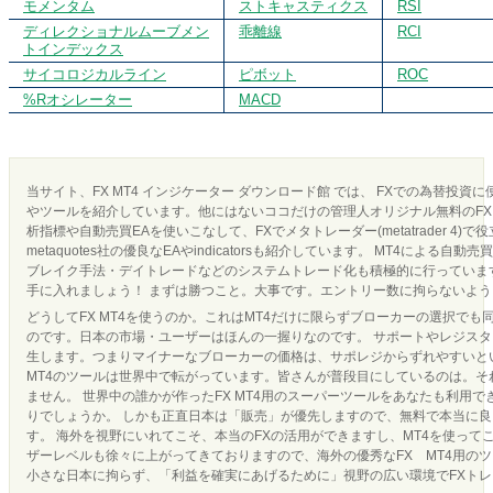
モメンタム
ストキャスティクス
RSI
ディレクショナルムーブメン
乖離線
RCI
トインデックス
サイコロジカルライン
ピボット
ROC
%Rオシレーター
MACD
当サイト、FX MT4 インジケーター ダウンロード館 では、 FXでの為替投資
やツールを紹介しています。他にはないココだけの管理人オリジナル無料のFX 
析指標や自動売買EAを使いこなして、FXでメタトレーダー(metatrader 4)で
metaquotes社の優良なEAやindicatorsも紹介しています。 MT4による
ブレイク手法・デイトレードなどのシステムトレード化も積極的に行っています
手に入れましょう！ まずは勝つこと。大事です。エントリー数に拘らないよ
どうしてFX MT4を使うのか。これはMT4だけに限らずブローカーの選択でも
のです。日本の市場・ユーザーはほんの一握りなのです。 サポートやレジス
生します。つまりマイナーなブローカーの価格は、サポレジからずれやすいとい
MT4のツールは世界中で転がっています。皆さんが普段目にしているのは。それ
ません。 世界中の誰かが作ったFX MT4用のスーパーツールをあなたも利用
りでしょうか。 しかも正直日本は「販売」が優先しますので、無料で本当に
す。 海外を視野にいれてこそ、本当のFXの活用ができますし、MT4を使って
ザーレベルも徐々に上がってきておりますので、海外の優秀なFX MT4用の
小さな日本に拘らず、「利益を確実にあげるために」視野の広い環境でFXト