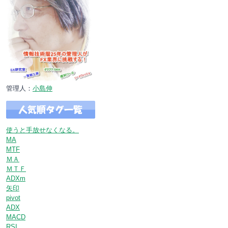
管理人：
小島伸
使うと手放せなくなる。
MA
MTF
ＭＡ
ＭＴＦ
ADXm
矢印
pivot
ADX
MACD
RSI