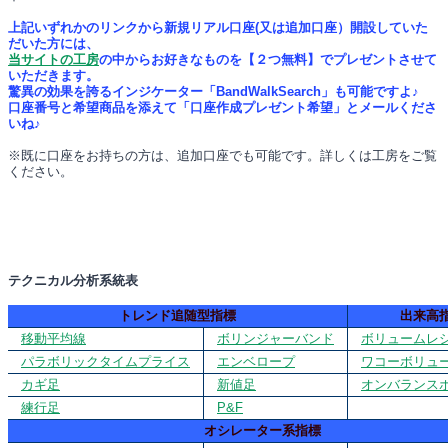
上記いずれかのリンクから新規リアル口座(又は追加口座）開設していた
だいた方には、
当サイトの工房
の中からお好きなものを【２つ無料】でプレゼントさせて
いただきます。
驚異の効果を誇るインジケーター「BandWalkSearch」も可能ですよ♪
口座番号と希望商品を添えて「口座作成プレゼント希望」とメールくださ
いね♪
※既に口座をお持ちの方は、追加口座でも可能です。詳しくは工房をご覧
ください。
テクニカル分析系統表
トレンド追随型指標
出来高
移動平均線
ボリンジャーバンド
ボリュームレ
パラボリックタイムプライス
エンベロープ
ワコーボリュ
カギ足
新値足
オンバランス
練行足
P&F
オシレーター系指標