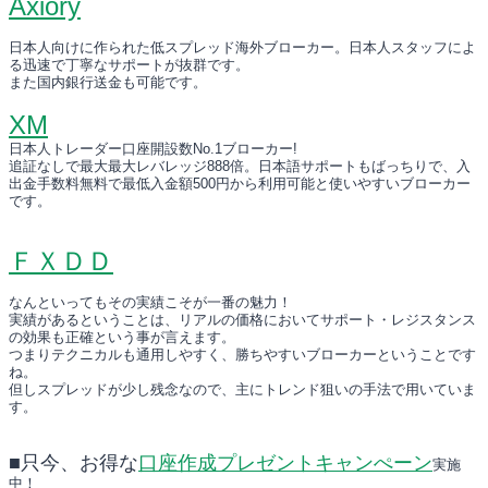
Axiory
日本人向けに作られた低スプレッド海外ブローカー。日本人スタッフによ
る迅速で丁寧なサポートが抜群です。
また国内銀行送金も可能です。
XM
日本人トレーダー口座開設数No.1ブローカー!
追証なしで最大最大レバレッジ888倍。日本語サポートもばっちりで、入
出金手数料無料で最低入金額500円から利用可能と使いやすいブローカー
です。
ＦＸＤＤ
なんといってもその実績こそが一番の魅力！
実績があるということは、リアルの価格においてサポート・レジスタンス
の効果も正確という事が言えます。
つまりテクニカルも通用しやすく、勝ちやすいブローカーということです
ね。
但しスプレッドが少し残念なので、主にトレンド狙いの手法で用いていま
す。
■只今、お得な
口座作成プレゼントキャンぺーン
実施
中！