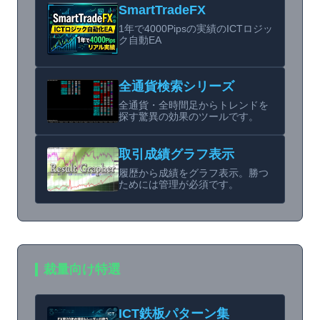
SmartTradeFX
1年で4000Pipsの実績のICTロジッ
ク自動EA
全通貨検索シリーズ
全通貨・全時間足からトレンドを
探す驚異の効果のツールです。
取引成績グラフ表示
履歴から成績をグラフ表示。勝つ
ためには管理が必須です。
裁量向け特選
ICT鉄板パターン集