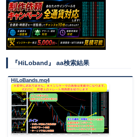
『HiLoband』 aa検索結果
HiLoBands.mq4