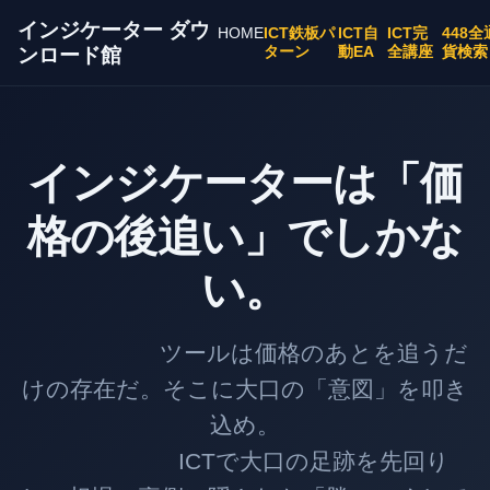
インジケーター ダウ
HOME
ICT鉄板パ
ICT自
ICT完
448全
ターン
動EA
全講座
貨検索
ンロード館
インジケーターは「価
格の後追い」でしかな
い。
ツールは価格のあとを追うだ
けの存在だ。そこに大口の「意図」を叩き
込め。
ICTで大口の足跡を先回り