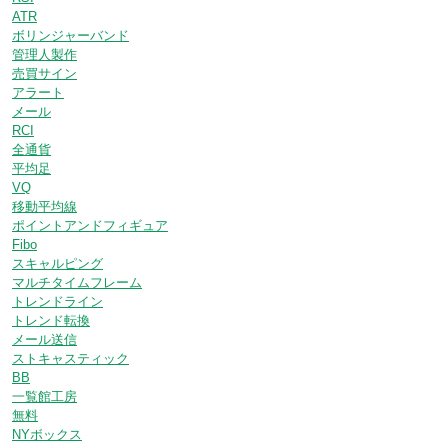
ATR
ボリンジャーバンド
管理人製作
売買サイン
アラート
メール
RCI
全通貨
平均足
VQ
移動平均線
ポイントアンドフィギュア
Fibo
スキャルピング
マルチタイムフレーム
トレンドライン
トレンド転換
メール送信
ストキャスティック
BB
一覧館工房
無料
NYボックス