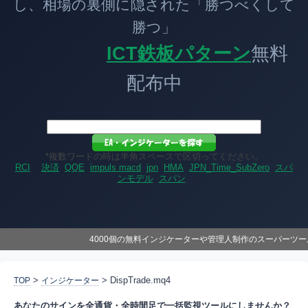
し、相場の裏側に隠された「勝つべくして
勝つ」
ICT鉄板パターン
無料
配布中
*複数ワードの時は半角スペースで区切ってください。
RCI
決済
QQE
impuls macd
jpn
HMA
JPN_Time_SubZero
スパ
ンモデル
スパン
4000個の無料インジケーターや管理人制作のスーパーツ
>
> DispTrade.mq4
TOP
インジケーター
あなたのサインを全通貨・全時間足で一括監視ツールにしませんか？