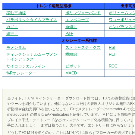
トレンド追随型指標
出来高
移動平均線
ボリンジャーバンド
ボリュームレ
パラボリックタイムプライス
エンベロープ
ワコーボリュ
カギ足
新値足
オンバランス
練行足
P&F
オシレーター系指標
モメンタム
ストキャスティクス
RSI
ディレクショナルムーブメン
乖離線
RCI
トインデックス
サイコロジカルライン
ピボット
ROC
%Rオシレーター
MACD
当サイト、FX MT4 インジケーター ダウンロード館 では、 FXでの為替投資
やツールを紹介しています。他にはないココだけの管理人オリジナル無料のFX 
析指標や自動売買EAを使いこなして、FXでメタトレーダー(metatrader 4)で
metaquotes社の優良なEAやindicatorsも紹介しています。 MT4による
ブレイク手法・デイトレードなどのシステムトレード化も積極的に行っています
手に入れましょう！ まずは勝つこと。大事です。エントリー数に拘らないよ
どうしてFX MT4を使うのか。これはMT4だけに限らずブローカーの選択でも