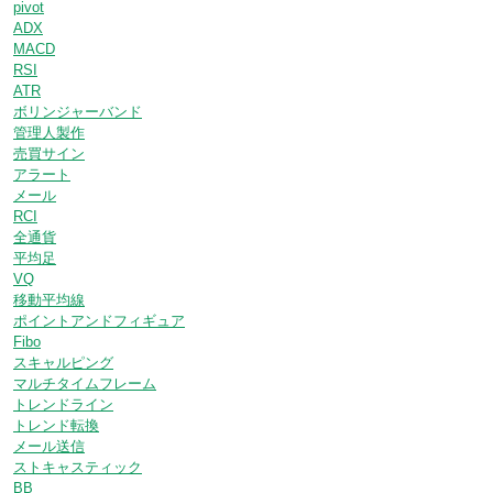
pivot
ADX
MACD
RSI
ATR
ボリンジャーバンド
管理人製作
売買サイン
アラート
メール
RCI
全通貨
平均足
VQ
移動平均線
ポイントアンドフィギュア
Fibo
スキャルピング
マルチタイムフレーム
トレンドライン
トレンド転換
メール送信
ストキャスティック
BB