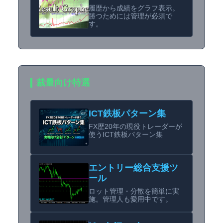
履歴から成績をグラフ表示。
勝つためには管理が必須で
す。
裁量向け特選
ICT鉄板パターン集
FX歴20年の現役トレーダーが
使うICT鉄板パターン集
エントリー総合支援ツ
ール
ロット管理・分散を簡単に実
施。管理人も愛用中です。