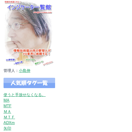
管理人：
小島伸
使うと手放せなくなる。
MA
MTF
ＭＡ
ＭＴＦ
ADXm
矢印