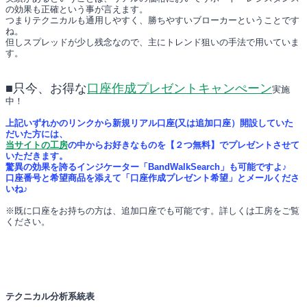
の効果も正確という事が言えます。
つまりテクニカルも通用しやすく、勝ちやすいブローカーということです
ね。
但しスプレッドが少し残念なので、主にトレンド狙いの手法で用いていま
す。
■只今、お得な
口座作成プレゼントキャンぺーン
実施
中！
上記いずれかのリンクから新規リアル口座(又は追加口座）開設していた
だいた方には、
当サイトの工房
の中からお好きなものを【２つ無料】でプレゼントさせて
いただきます。
驚異の効果を誇るインジケーター「BandWalkSearch」も可能ですよ♪
口座番号と希望商品を添えて「口座作成プレゼント希望」とメールくださ
いね♪
※既に口座をお持ちの方は、追加口座でも可能です。詳しくは工房をご覧
ください。
テクニカル分析系統表