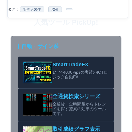
タグ：
管理人製作
取引
人気ツール PickUp!
自動・サイン系
SmartTradeFX
1年で4000Pipsの実績のICTロ
ジック自動EA
全通貨検索シリーズ
全通貨・全時間足からトレン
ドを探す驚異の効果のツール
です。
取引成績グラフ表示