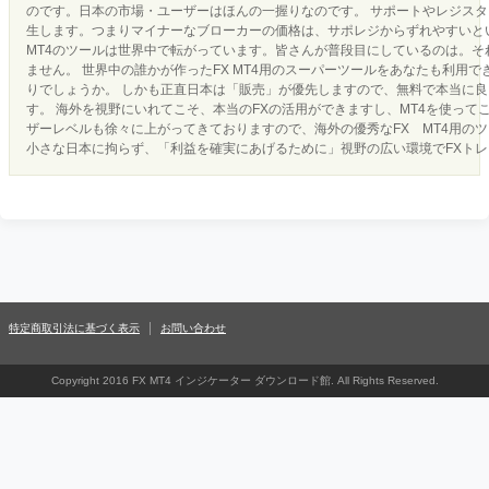
のです。日本の市場・ユーザーはほんの一握りなのです。 サポートやレジス
生します。つまりマイナーなブローカーの価格は、サポレジからずれやすいとい
MT4のツールは世界中で転がっています。皆さんが普段目にしているのは。それ
ません。 世界中の誰かが作ったFX MT4用のスーパーツールをあなたも利用
りでしょうか。 しかも正直日本は「販売」が優先しますので、無料で本当に
す。 海外を視野にいれてこそ、本当のFXの活用ができますし、MT4を使って
ザーレベルも徐々に上がってきておりますので、海外の優秀なFX MT4用の
小さな日本に拘らず、「利益を確実にあげるために」視野の広い環境でFXト
特定商取引法に基づく表示
お問い合わせ
Copyright 2016 FX MT4 インジケーター ダウンロード館. All Rights Reserved.