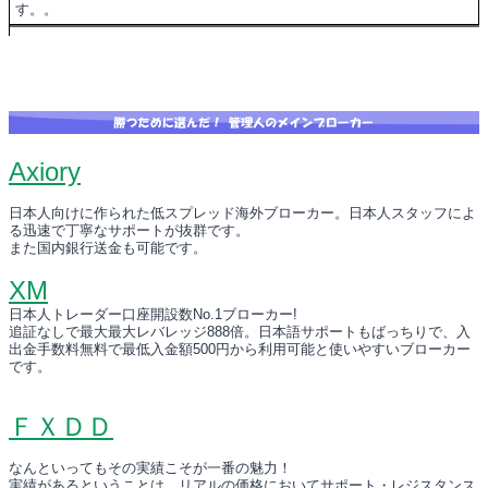
す。。
Axiory
日本人向けに作られた低スプレッド海外ブローカー。日本人スタッフによ
る迅速で丁寧なサポートが抜群です。
また国内銀行送金も可能です。
XM
日本人トレーダー口座開設数No.1ブローカー!
追証なしで最大最大レバレッジ888倍。日本語サポートもばっちりで、入
出金手数料無料で最低入金額500円から利用可能と使いやすいブローカー
です。
ＦＸＤＤ
なんといってもその実績こそが一番の魅力！
実績があるということは、リアルの価格においてサポート・レジスタンス