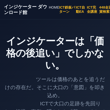
インジケーター ダウ
HOME
ICT鉄板パ
ICT自
ICT完
448全
ターン
動EA
全講座
貨検索
ンロード館
インジケーターは「価
格の後追い」でしかな
い。
ツールは価格のあとを追うだ
けの存在だ。そこに大口の「意図」を叩き
込め。
ICTで大口の足跡を先回り