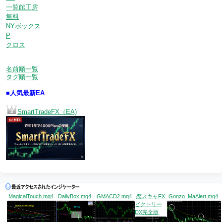
一覧館工房
無料
NYボックス
P
クロス
名前順一覧
タグ順一覧
■人気最新EA
SmartTradeFX（EA)
MagicalTouch.mq4
DailyBox.mq4
GMACD2.mq4
恋スキャFX
Gonzo_MaAlert.mq4
ビクトリー
DX完全版