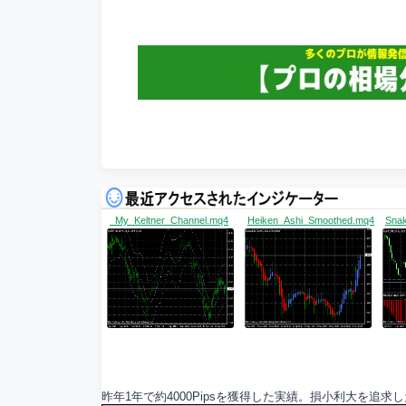
_My_Keltner_Channel.mq4
Heiken_Ashi_Smoothed.mq4
Snak
昨年1年で約4000Pipsを獲得した実績。損小利大を追求し