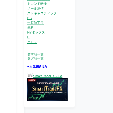
トレンド転換
メール送信
ストキャスティック
BB
一覧館工房
無料
NYボックス
P
クロス
名前順一覧
タグ順一覧
■人気最新EA
SmartTradeFX（EA)