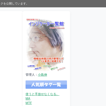
ックを公開しています。
管理人：
小島伸
使うと手放せなくなる。
MA
MTF