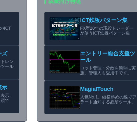
裁量向け特選
ICT鉄板パターン集
のICT
FX歴20年の現役トレーダー
が使うICT鉄板パターン集
ーズ
エントリー総合支援ツ
ール
らトレン
のツール
ロット管理・分散を簡単に実
施。管理人も愛用中です。
表示
MagialTouch
フ表示。
人気No.1。縦横斜めの線でア
必須で
ラート通知する必須ツール。