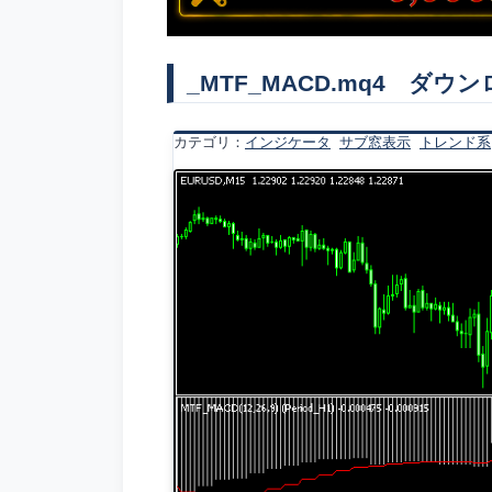
_MTF_MACD.mq4 ダウ
カテゴリ：
インジケータ
サブ窓表示
トレンド系