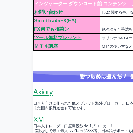
インジケーター ダウンロード館 コンテンツ 
お問い合わせ
FXに関する事、
SmartTradeFX(EA)
FX何でも相談ン
勉強法かた手法相
ツール無料プレゼント
オリジナルのスー
ＭＴ４講座
MT4の使い方な
Axiory
日本人向けに作られた低スプレッド海外ブローカー。日
また国内銀行送金も可能です。
XM
日本人トレーダー口座開設数No.1ブローカー!
追証なしで最大最大レバレッジ888倍。日本語サポート