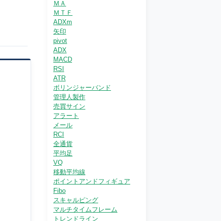
ＭＡ
ＭＴＦ
ADXm
矢印
pivot
ADX
MACD
RSI
ATR
ボリンジャーバンド
管理人製作
売買サイン
アラート
メール
RCI
全通貨
平均足
VQ
移動平均線
ポイントアンドフィギュア
Fibo
スキャルピング
マルチタイムフレーム
トレンドライン