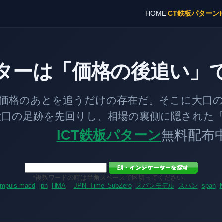
HOME
ICT鉄板パターン
ターは「価格の後追い」
とを追うだけの存在だ。そこに大口の「
跡を先回りし、相場の裏側に隠された「
ICT鉄板パターン
無料配布
*複数ワードの時は半角スペースで区切ってください。
impuls macd
jpn
HMA
JPN_Time_SubZero
スパンモデル
スパン
span