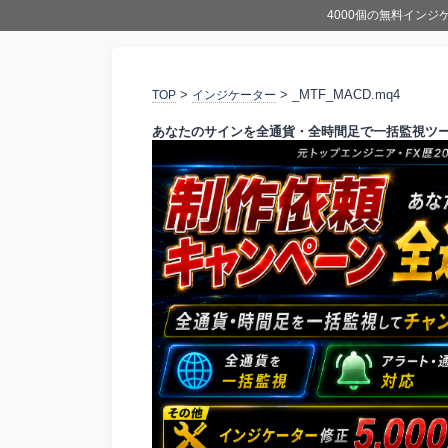
4000個の無料イン
>
> _MTF_MACD.mq4
TOP
インジケーター
あなたのサインを全通貨・全時間足で一括監視ツ