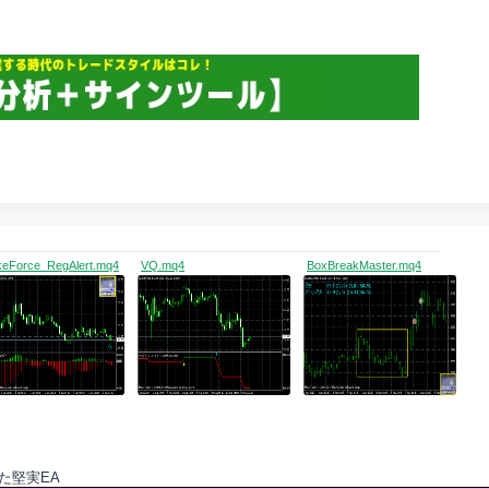
eForce_RegAlert.mq4
VQ.mq4
BoxBreakMaster.mq4
た堅実EA