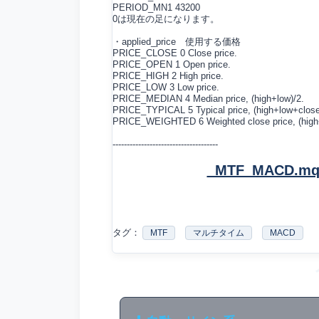
PERIOD_MN1 43200
0は現在の足になります。
・applied_price 使用する価格
PRICE_CLOSE 0 Close price.
PRICE_OPEN 1 Open price.
PRICE_HIGH 2 High price.
PRICE_LOW 3 Low price.
PRICE_MEDIAN 4 Median price, (high+low)/2.
PRICE_TYPICAL 5 Typical price, (high+low+close
PRICE_WEIGHTED 6 Weighted close price, (high
-------------------------------------
_MTF_MACD.
タグ：
MTF
マルチタイム
MACD