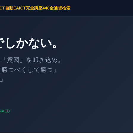
ICT自動EA
ICT完全講座
448全通貨検索
でしかない。
意図」を叩き込め。
勝つべくして勝つ」
中
MACD