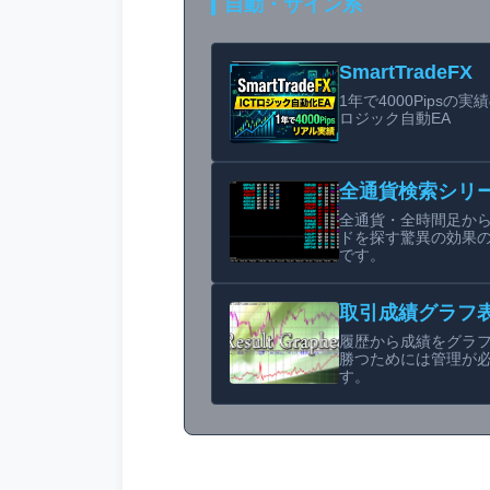
自動・サイン系
SmartTradeFX
1年で4000Pipsの実績
ロジック自動EA
全通貨検索シリ
全通貨・全時間足か
ドを探す驚異の効果
です。
取引成績グラフ
履歴から成績をグラ
勝つためには管理が
す。