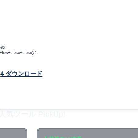
)/3.
+low+close+close)/4.
mq4 ダウンロード
人気ツール PickUp!