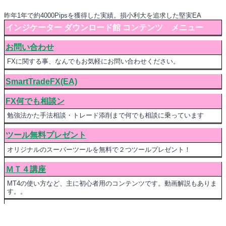
昨年1年で約4000Pipsを獲得した実績。損小利大を追求した堅実EA
インジケーター ダウンロード館 コンテンツ メニュー
お問い合わせ
FXに関する事、なんでもお気軽にお問い合わせください。
SmartTradeFX(EA)
FX何でも相談ン
勉強法かた手法相談・トレード添削まで何でも相談に乗っています
ツール無料プレゼント
オリジナルのスーパーツールを無料で２つツールプレゼント！
ＭＴ４講座
MT4の使い方など、主に初心者用のコンテンツです。動画解説もありま
す。。