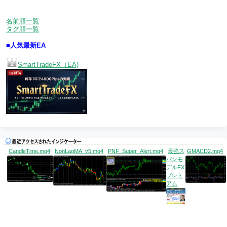
名前順一覧
タグ順一覧
■人気最新EA
SmartTradeFX（EA)
CandleTime.mq4
NonLagMA_v5.mq4
PNF_Super_Alert.mq4
最強ス
GMACD2.mq4
パンモ
デルFX
プレミ
アム