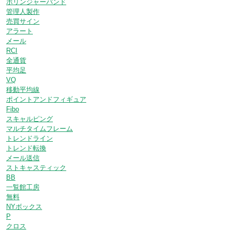
ボリンジャーバンド
管理人製作
売買サイン
アラート
メール
RCI
全通貨
平均足
VQ
移動平均線
ポイントアンドフィギュア
Fibo
スキャルピング
マルチタイムフレーム
トレンドライン
トレンド転換
メール送信
ストキャスティック
BB
一覧館工房
無料
NYボックス
P
クロス