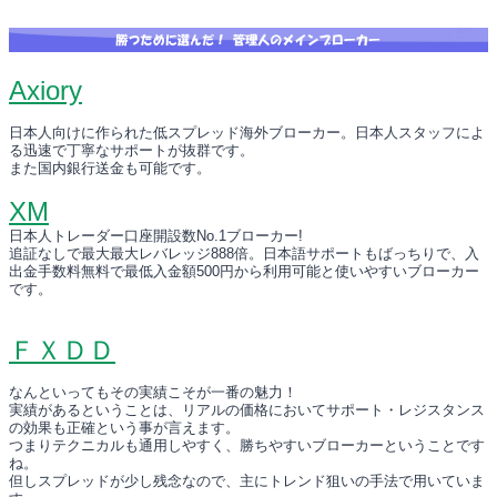
Axiory
日本人向けに作られた低スプレッド海外ブローカー。日本人スタッフによ
る迅速で丁寧なサポートが抜群です。
また国内銀行送金も可能です。
XM
日本人トレーダー口座開設数No.1ブローカー!
追証なしで最大最大レバレッジ888倍。日本語サポートもばっちりで、入
出金手数料無料で最低入金額500円から利用可能と使いやすいブローカー
です。
ＦＸＤＤ
なんといってもその実績こそが一番の魅力！
実績があるということは、リアルの価格においてサポート・レジスタンス
の効果も正確という事が言えます。
つまりテクニカルも通用しやすく、勝ちやすいブローカーということです
ね。
但しスプレッドが少し残念なので、主にトレンド狙いの手法で用いていま