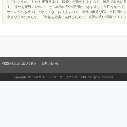
りでしょうか。 しかも正直日本は「販売」が優先しますので、無料で本当に
す。 海外を視野にいれてこそ、本当のFXの活用ができますし、MT4を使って
ザーレベルも徐々に上がってきておりますので、海外の優秀なFX MT4用の
小さな日本に拘らず、「利益を確実にあげるために」視野の広い環境でFXト
特定商取引法に基づく表示
お問い合わせ
Copyright 2016 FX MT4 インジケーター ダウンロード館. All Rights Reserved.