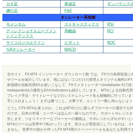
カギ足
新値足
オンバランス
練行足
P&F
オシレーター系指標
モメンタム
ストキャスティクス
RSI
ディレクショナルムーブメン
乖離線
RCI
トインデックス
サイコロジカルライン
ピボット
ROC
%Rオシレーター
MACD
当サイト、FX MT4 インジケーター ダウンロード館 では、 FXでの為替投資
やツールを紹介しています。他にはないココだけの管理人オリジナル無料のFX 
析指標や自動売買EAを使いこなして、FXでメタトレーダー(metatrader 4)で
metaquotes社の優良なEAやindicatorsも紹介しています。 MT4による
ブレイク手法・デイトレードなどのシステムトレード化も積極的に行っています
手に入れましょう！ まずは勝つこと。大事です。エントリー数に拘らないよ
どうしてFX MT4を使うのか。これはMT4だけに限らずブローカーの選択でも
のです。日本の市場・ユーザーはほんの一握りなのです。 サポートやレジス
生します。つまりマイナーなブローカーの価格は、サポレジからずれやすいとい
MT4のツールは世界中で転がっています。皆さんが普段目にしているのは。それ
ません。 世界中の誰かが作ったFX MT4用のスーパーツールをあなたも利用