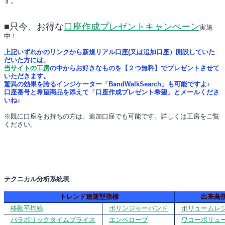
す。
■只今、お得な
口座作成プレゼントキャンぺーン
実施
中！
上記いずれかのリンクから新規リアル口座(又は追加口座）開設していた
だいた方には、
当サイトの工房
の中からお好きなものを【２つ無料】でプレゼントさせて
いただきます。
驚異の効果を誇るインジケーター「BandWalkSearch」も可能ですよ♪
口座番号と希望商品を添えて「口座作成プレゼント希望」とメールくださ
いね♪
※既に口座をお持ちの方は、追加口座でも可能です。詳しくは工房をご覧
ください。
テクニカル分析系統表
トレンド追随型指標
出来高
移動平均線
ボリンジャーバンド
ボリュームレ
パラボリックタイムプライス
エンベロープ
ワコーボリュ