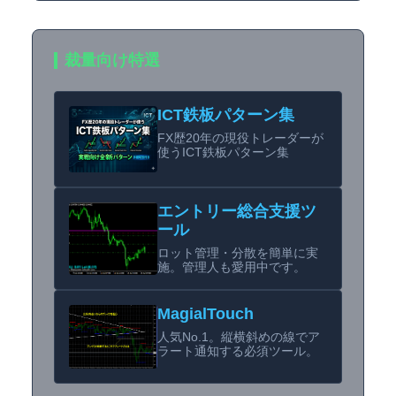
裁量向け特選
ICT鉄板パターン集
FX歴20年の現役トレーダーが
使うICT鉄板パターン集
エントリー総合支援ツ
ール
ロット管理・分散を簡単に実
施。管理人も愛用中です。
MagialTouch
人気No.1。縦横斜めの線でア
ラート通知する必須ツール。