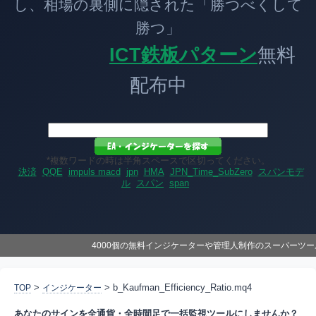
し、相場の裏側に隠された「勝つべくして
勝つ」
ICT鉄板パターン
無料
配布中
*複数ワードの時は半角スペースで区切ってください。
決済
QQE
impuls macd
jpn
HMA
JPN_Time_SubZero
スパンモデ
ル
スパン
span
4000個の無料インジケーターや管理人制作のスーパーツ
>
> b_Kaufman_Efficiency_Ratio.mq4
TOP
インジケーター
あなたのサインを全通貨・全時間足で一括監視ツールにしませんか？