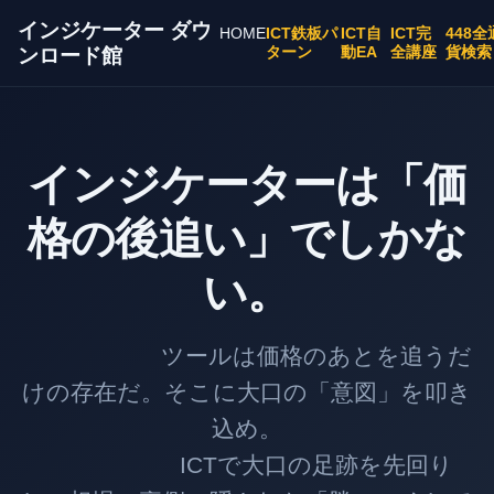
インジケーター ダウ
HOME
ICT鉄板パ
ICT自
ICT完
448全
ターン
動EA
全講座
貨検索
ンロード館
インジケーターは「価
格の後追い」でしかな
い。
ツールは価格のあとを追うだ
けの存在だ。そこに大口の「意図」を叩き
込め。
ICTで大口の足跡を先回り