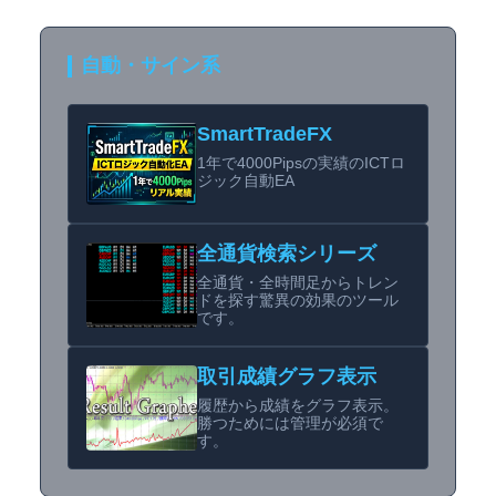
自動・サイン系
SmartTradeFX
1年で4000Pipsの実績のICTロ
ジック自動EA
全通貨検索シリーズ
全通貨・全時間足からトレン
ドを探す驚異の効果のツール
です。
取引成績グラフ表示
履歴から成績をグラフ表示。
勝つためには管理が必須で
す。