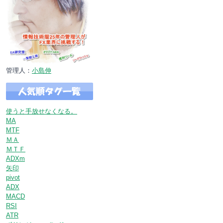
管理人：
小島伸
使うと手放せなくなる。
MA
MTF
ＭＡ
ＭＴＦ
ADXm
矢印
pivot
ADX
MACD
RSI
ATR