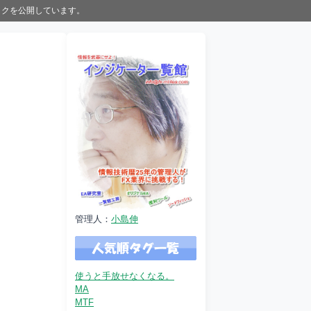
ックを公開しています。
管理人：
小島伸
使うと手放せなくなる。
MA
MTF