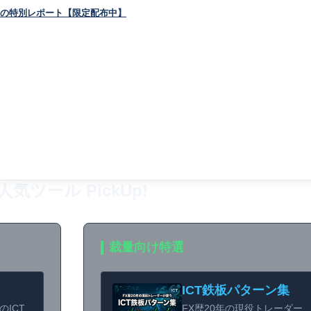
コの特別レポート【限定配布中】
人気ツール PickUp!
裁量向け特選
ICT鉄板パターン集
のICT
FX歴20年の現役トレーダー