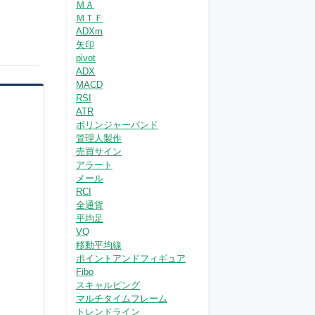
ＭＡ
ＭＴＦ
ADXm
矢印
pivot
ADX
MACD
RSI
ATR
ボリンジャーバンド
管理人製作
売買サイン
アラート
メール
RCI
全通貨
平均足
VQ
移動平均線
ポイントアンドフィギュア
Fibo
スキャルピング
マルチタイムフレーム
トレンドライン