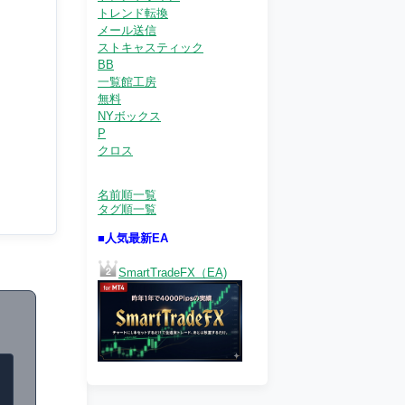
トレンド転換
メール送信
ストキャスティック
BB
一覧館工房
無料
NYボックス
P
クロス
名前順一覧
タグ順一覧
■人気最新EA
SmartTradeFX（EA)