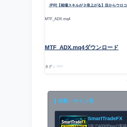
[PR]【相場スキルが３倍上がる】目からウロ
MTF_ADX.mq4
MTF_ADX.mq4ダウンロード
タグ：
自動・サイン系
SmartTradeFX
1年で4000Pipsの実績