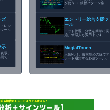
が使うICT鉄板パターン集
ーズ
エントリー総合支援ツ
ール
らトレン
のツール
ロット管理・分散を簡単に実
施。管理人も愛用中です。
表示
MagialTouch
フ表示。
人気No.1。縦横斜めの線でア
必須で
ラート通知する必須ツール。