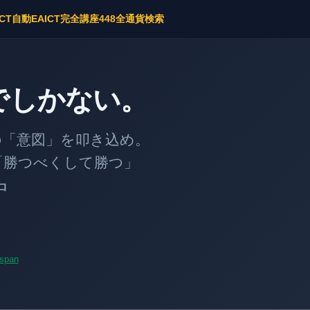
ICT自動EA
ICT完全講座
448全通貨検索
でしかない。
意図」を叩き込め。
勝つべくして勝つ」
中
span