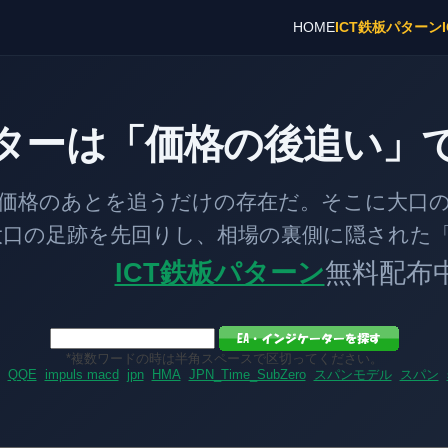
HOME
ICT鉄板パターン
ターは「価格の後追い」
とを追うだけの存在だ。そこに大口の「
跡を先回りし、相場の裏側に隠された「
ICT鉄板パターン
無料配布
*複数ワードの時は半角スペースで区切ってください。
QQE
impuls macd
jpn
HMA
JPN_Time_SubZero
スパンモデル
スパン