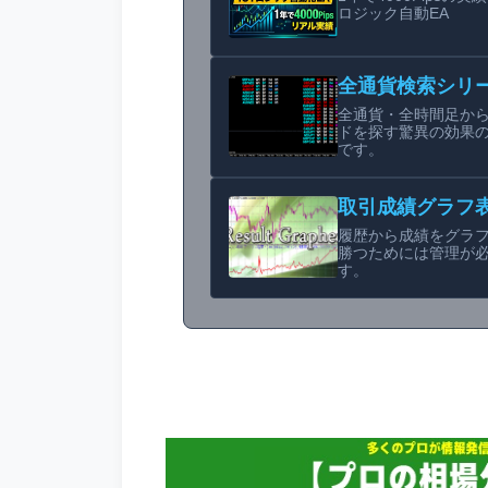
ロジック自動EA
全通貨検索シリ
全通貨・全時間足か
ドを探す驚異の効果
です。
取引成績グラフ
履歴から成績をグラ
勝つためには管理が
す。