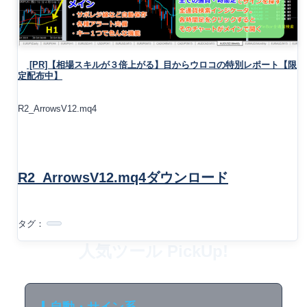
[PR]【相場スキルが３倍上がる】目からウロコの特別レポート【限
定配布中】
R2_ArrowsV12.mq4
R2_ArrowsV12.mq4ダウンロード
タグ：
人気ツール PickUp!