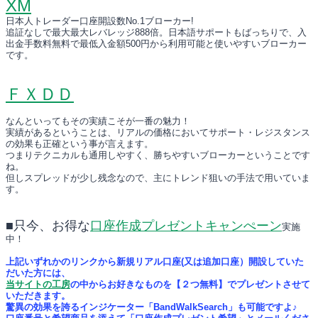
XM
日本人トレーダー口座開設数No.1ブローカー!
追証なしで最大最大レバレッジ888倍。日本語サポートもばっちりで、入
出金手数料無料で最低入金額500円から利用可能と使いやすいブローカー
です。
ＦＸＤＤ
なんといってもその実績こそが一番の魅力！
実績があるということは、リアルの価格においてサポート・レジスタンス
の効果も正確という事が言えます。
つまりテクニカルも通用しやすく、勝ちやすいブローカーということです
ね。
但しスプレッドが少し残念なので、主にトレンド狙いの手法で用いていま
す。
■只今、お得な
口座作成プレゼントキャンぺーン
実施
中！
上記いずれかのリンクから新規リアル口座(又は追加口座）開設していた
だいた方には、
当サイトの工房
の中からお好きなものを【２つ無料】でプレゼントさせて
いただきます。
驚異の効果を誇るインジケーター「BandWalkSearch」も可能ですよ♪