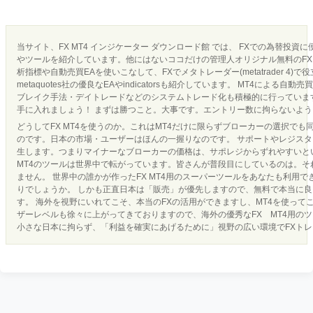
当サイト、FX MT4 インジケーター ダウンロード館 では、 FXでの為替投資
やツールを紹介しています。他にはないココだけの管理人オリジナル無料のFX 
析指標や自動売買EAを使いこなして、FXでメタトレーダー(metatrader 4)で
metaquotes社の優良なEAやindicatorsも紹介しています。 MT4による
ブレイク手法・デイトレードなどのシステムトレード化も積極的に行っています
手に入れましょう！ まずは勝つこと。大事です。エントリー数に拘らないよ
どうしてFX MT4を使うのか。これはMT4だけに限らずブローカーの選択でも
のです。日本の市場・ユーザーはほんの一握りなのです。 サポートやレジス
生します。つまりマイナーなブローカーの価格は、サポレジからずれやすいとい
MT4のツールは世界中で転がっています。皆さんが普段目にしているのは。それ
ません。 世界中の誰かが作ったFX MT4用のスーパーツールをあなたも利用
りでしょうか。 しかも正直日本は「販売」が優先しますので、無料で本当に
す。 海外を視野にいれてこそ、本当のFXの活用ができますし、MT4を使って
ザーレベルも徐々に上がってきておりますので、海外の優秀なFX MT4用の
小さな日本に拘らず、「利益を確実にあげるために」視野の広い環境でFXト