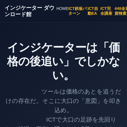
インジケーター ダウ
HOME
ICT鉄板パ
ICT自
ICT完
448全
ターン
動EA
全講座
貨検索
ンロード館
インジケーターは「価
格の後追い」でしかな
い。
ツールは価格のあとを追うだ
けの存在だ。そこに大口の「意図」を叩き
込め。
ICTで大口の足跡を先回り