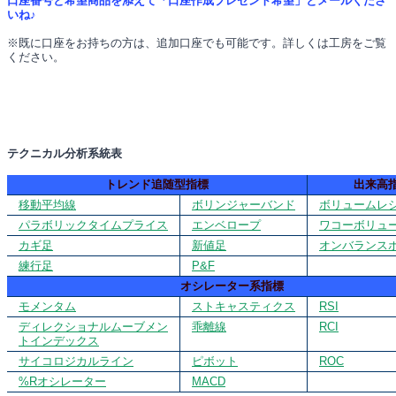
口座番号と希望商品を添えて「口座作成プレゼント希望」とメールくださ
いね♪
※既に口座をお持ちの方は、追加口座でも可能です。詳しくは工房をご覧
ください。
テクニカル分析系統表
トレンド追随型指標
出来高
移動平均線
ボリンジャーバンド
ボリュームレ
パラボリックタイムプライス
エンベロープ
ワコーボリュ
カギ足
新値足
オンバランス
練行足
P&F
オシレーター系指標
モメンタム
ストキャスティクス
RSI
ディレクショナルムーブメン
乖離線
RCI
トインデックス
サイコロジカルライン
ピボット
ROC
%Rオシレーター
MACD