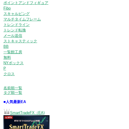
ポイントアンドフィギュア
Fibo
スキャルピング
マルチタイムフレーム
トレンドライン
トレンド転換
メール送信
ストキャスティック
BB
一覧館工房
無料
NYボックス
P
クロス
名前順一覧
タグ順一覧
■人気最新EA
SmartTradeFX（EA)