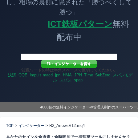
し、相場の裏側に隠された「勝つべくして
勝つ」
ICT鉄板パターン
無料
配布中
*複数ワードの時は半角スペースで区切ってください。
決済
QQE
impuls macd
jpn
HMA
JPN_Time_SubZero
スパンモデ
ル
スパン
span
4000個の無料インジケーターや管理人制作のスーパーツ
>
> R2_ArrowsV12.mq4
TOP
インジケーター
あなたのサインを全通貨・全時間足で一括監視ツールにしませんか？