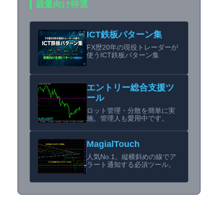
裁量向け特選
ICT鉄板パターン集
FX歴20年の現役トレーダーが
使うICT鉄板パターン集
エントリー総合支援ツ
ール
ロット管理・分散を簡単に実
施。管理人も愛用中です。
MagialTouch
人気No.1。縦横斜めの線でア
ラート通知する必須ツール。