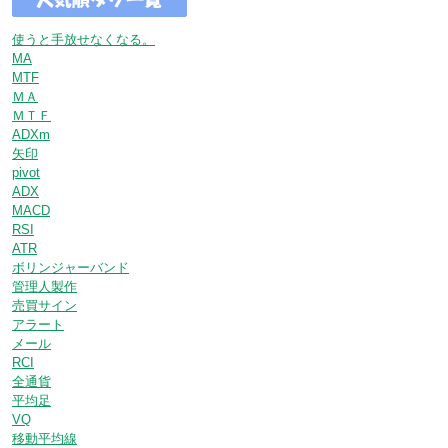
使うと手放せなくなる。
MA
MTF
ＭＡ
ＭＴＦ
ADXm
矢印
pivot
ADX
MACD
RSI
ATR
ボリンジャーバンド
管理人製作
売買サイン
アラート
メール
RCI
全通貨
平均足
VQ
移動平均線