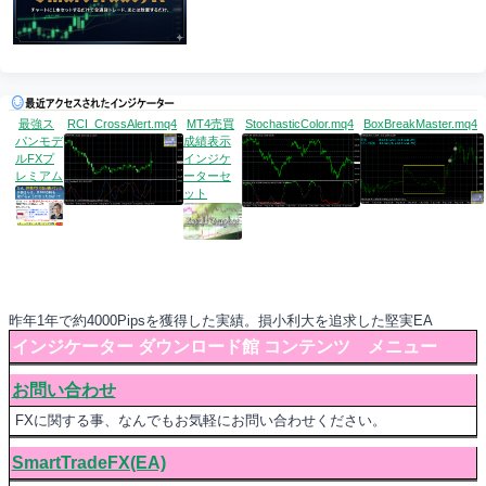
最強ス
RCI_CrossAlert.mq4
MT4売買
StochasticColor.mq4
BoxBreakMaster.mq4
パンモデ
成績表示
ルFXプ
インジケ
レミアム
ーターセ
ット
昨年1年で約4000Pipsを獲得した実績。損小利大を追求した堅実EA
インジケーター ダウンロード館 コンテンツ メニュー
お問い合わせ
FXに関する事、なんでもお気軽にお問い合わせください。
SmartTradeFX(EA)