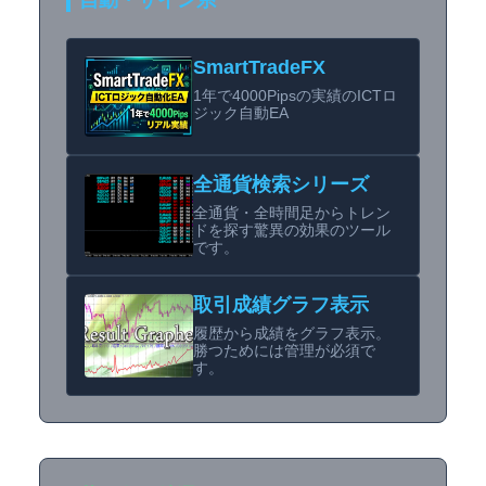
自動・サイン系
SmartTradeFX
1年で4000Pipsの実績のICTロ
ジック自動EA
全通貨検索シリーズ
全通貨・全時間足からトレン
ドを探す驚異の効果のツール
です。
取引成績グラフ表示
履歴から成績をグラフ表示。
勝つためには管理が必須で
す。