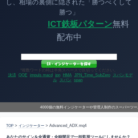
し、相場の裏側に隠された「勝つべくして
勝つ」
ICT鉄板パターン
無料
配布中
*複数ワードの時は半角スペースで区切ってください。
決済
QQE
impuls macd
jpn
HMA
JPN_Time_SubZero
スパンモデ
ル
スパン
span
4000個の無料インジケーターや管理人制作のスーパーツ
>
> Advanced_ADX.mq4
TOP
インジケーター
あなたのサインを全通貨・全時間足で一括監視ツールにしませんか？