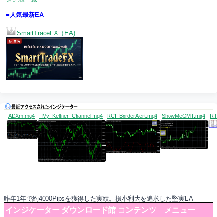
■人気最新EA
SmartTradeFX（EA)
ADXm.mq4
_My_Keltner_Channel.mq4
RCI_BorderAlert.mq4
ShowMeGMT.mq4
RT
昨年1年で約4000Pipsを獲得した実績。損小利大を追求した堅実EA
インジケーター ダウンロード館 コンテンツ メニュー