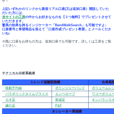
中！
上記いずれかのリンクから新規リアル口座(又は追加口座）開設していた
だいた方には、
当サイトの工房
の中からお好きなものを【２つ無料】でプレゼントさせて
いただきます。
驚異の効果を誇るインジケーター「BandWalkSearch」も可能ですよ♪
口座番号と希望商品を添えて「口座作成プレゼント希望」とメールくださ
いね♪
※既に口座をお持ちの方は、追加口座でも可能です。詳しくは工房をご覧
ください。
テクニカル分析系統表
トレンド追随型指標
出来高
移動平均線
ボリンジャーバンド
ボリュームレ
パラボリックタイムプライス
エンベロープ
ワコーボリュ
カギ足
新値足
オンバランス
練行足
P&F
オシレーター系指標