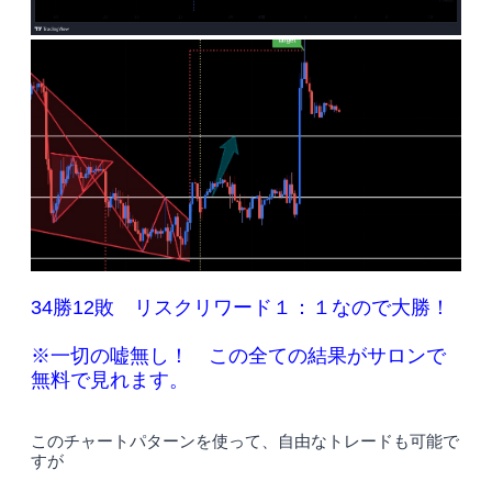
34勝12敗 リスクリワード１：１なので大勝！
※一切の嘘無し！ この全ての結果がサロンで
無料で見れます。
このチャートパターンを使って、自由なトレードも可能で
すが