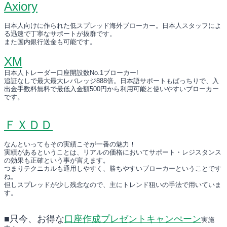
Axiory
日本人向けに作られた低スプレッド海外ブローカー。日本人スタッフによ
る迅速で丁寧なサポートが抜群です。
また国内銀行送金も可能です。
XM
日本人トレーダー口座開設数No.1ブローカー!
追証なしで最大最大レバレッジ888倍。日本語サポートもばっちりで、入
出金手数料無料で最低入金額500円から利用可能と使いやすいブローカー
です。
ＦＸＤＤ
なんといってもその実績こそが一番の魅力！
実績があるということは、リアルの価格においてサポート・レジスタンス
の効果も正確という事が言えます。
つまりテクニカルも通用しやすく、勝ちやすいブローカーということです
ね。
但しスプレッドが少し残念なので、主にトレンド狙いの手法で用いていま
す。
■只今、お得な
口座作成プレゼントキャンぺーン
実施