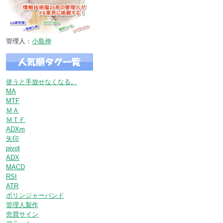
管理人：
小島伸
使うと手放せなくなる。
MA
MTF
ＭＡ
ＭＴＦ
ADXm
矢印
pivot
ADX
MACD
RSI
ATR
ボリンジャーバンド
管理人製作
売買サイン