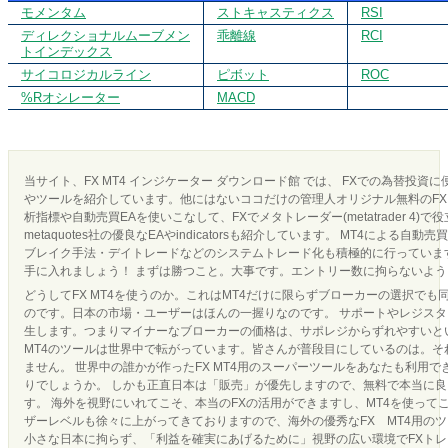
モメンタム
ストキャスティクス
RSI
ディレクショナルムーブメン
乖離線
RCI
トインデックス
サイコロジカルライン
ピボット
ROC
%Rオシレーター
MACD
当サイト、FX MT4 インジケーター ダウンロード館 では、 FXでの為替投資
やツールを紹介しています。他にはないココだけの管理人オリジナル無料のFX 
析指標や自動売買EAを使いこなして、FXでメタトレーダー(metatrader 4)で
metaquotes社の優良なEAやindicatorsも紹介しています。 MT4による
ブレイク手法・デイトレードなどのシステムトレード化も積極的に行っています
手に入れましょう！ まずは勝つこと。大事です。エントリー数に拘らないよ
どうしてFX MT4を使うのか。これはMT4だけに限らずブローカーの選択でも
のです。日本の市場・ユーザーはほんの一握りなのです。 サポートやレジス
生します。つまりマイナーなブローカーの価格は、サポレジからずれやすいとい
MT4のツールは世界中で転がっています。皆さんが普段目にしているのは。それ
ません。 世界中の誰かが作ったFX MT4用のスーパーツールをあなたも利用
りでしょうか。 しかも正直日本は「販売」が優先しますので、無料で本当に
す。 海外を視野にいれてこそ、本当のFXの活用ができますし、MT4を使って
ザーレベルも徐々に上がってきておりますので、海外の優秀なFX MT4用の
小さな日本に拘らず、「利益を確実にあげるために」視野の広い環境でFXト