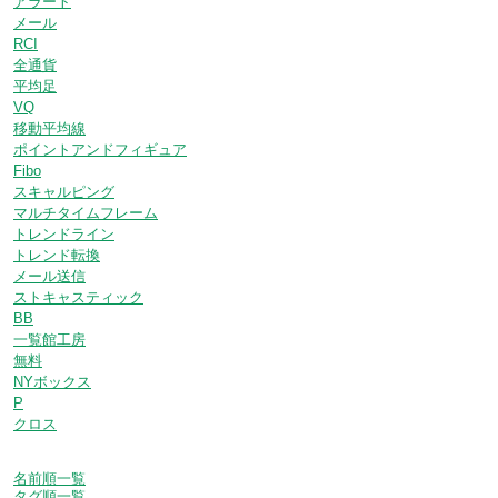
アラート
メール
RCI
全通貨
平均足
VQ
移動平均線
ポイントアンドフィギュア
Fibo
スキャルピング
マルチタイムフレーム
トレンドライン
トレンド転換
メール送信
ストキャスティック
BB
一覧館工房
無料
NYボックス
P
クロス
名前順一覧
タグ順一覧