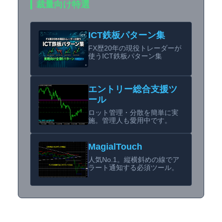
裁量向け特選
ICT鉄板パターン集
FX歴20年の現役トレーダーが
使うICT鉄板パターン集
エントリー総合支援ツ
ール
ロット管理・分散を簡単に実
施。管理人も愛用中です。
MagialTouch
人気No.1。縦横斜めの線でア
ラート通知する必須ツール。