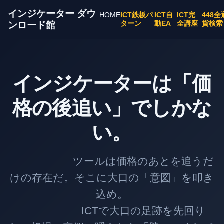
インジケーター ダウ
HOME
ICT鉄板パ
ICT自
ICT完
448全
ターン
動EA
全講座
貨検索
ンロード館
インジケーターは「価
格の後追い」でしかな
い。
ツールは価格のあとを追うだ
けの存在だ。そこに大口の「意図」を叩き
込め。
ICTで大口の足跡を先回り