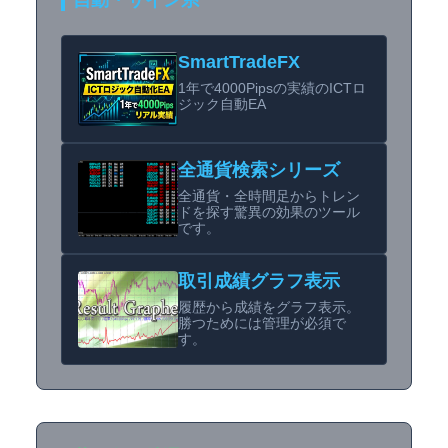
自動・サイン系
SmartTradeFX
1年で4000Pipsの実績のICTロ
ジック自動EA
全通貨検索シリーズ
全通貨・全時間足からトレン
ドを探す驚異の効果のツール
です。
取引成績グラフ表示
履歴から成績をグラフ表示。
勝つためには管理が必須で
す。