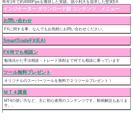
昨年1年で約4000Pipsを獲得した実績。損小利大を追求した堅実EA
インジケーター ダウンロード館 コンテンツ メニュー
お問い合わせ
FXに関する事、なんでもお気軽にお問い合わせください。
SmartTradeFX(EA)
FX何でも相談ン
勉強法かた手法相談・トレード添削まで何でも相談に乗っています
ツール無料プレゼント
オリジナルのスーパーツールを無料で２つツールプレゼント！
ＭＴ４講座
MT4の使い方など、主に初心者用のコンテンツです。動画解説もありま
す。。