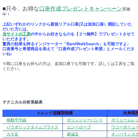
■只今、お得な
口座作成プレゼントキャンぺーン
実施
中！
上記いずれかのリンクから新規リアル口座(又は追加口座）開設していた
だいた方には、
当サイトの工房
の中からお好きなものを【２つ無料】でプレゼントさせて
いただきます。
驚異の効果を誇るインジケーター「BandWalkSearch」も可能ですよ♪
口座番号と希望商品を添えて「口座作成プレゼント希望」とメールくださ
いね♪
※既に口座をお持ちの方は、追加口座でも可能です。詳しくは工房をご覧
ください。
テクニカル分析系統表
トレンド追随型指標
出来高
移動平均線
ボリンジャーバンド
ボリュームレ
パラボリックタイムプライス
エンベロープ
ワコーボリュ
カギ足
新値足
オンバランス