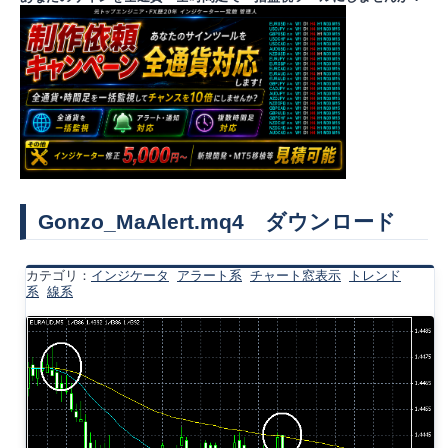
Gonzo_MaAlert.mq4 ダウンロード
カテゴリ：
インジケータ
アラート系
チャート窓表示
トレンド
系
線系