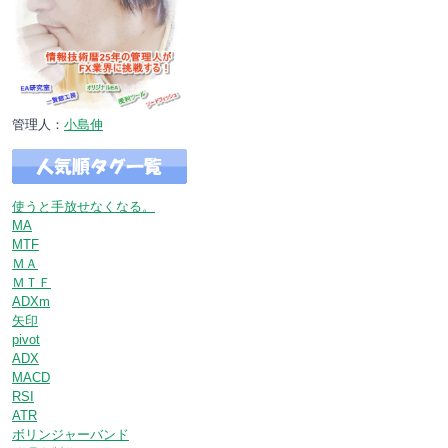
管理人：
小島伸
使うと手放せなくなる。
MA
MTF
ＭＡ
ＭＴＦ
ADXm
矢印
pivot
ADX
MACD
RSI
ATR
ボリンジャーバンド