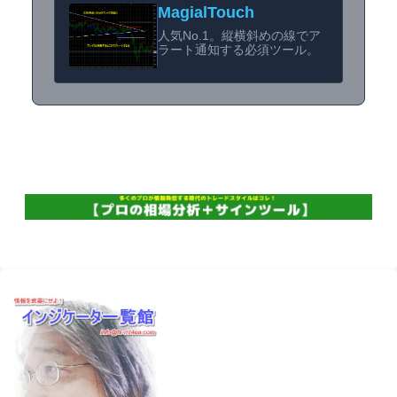
MagialTouch
人気No.1。縦横斜めの線でア
ラート通知する必須ツール。