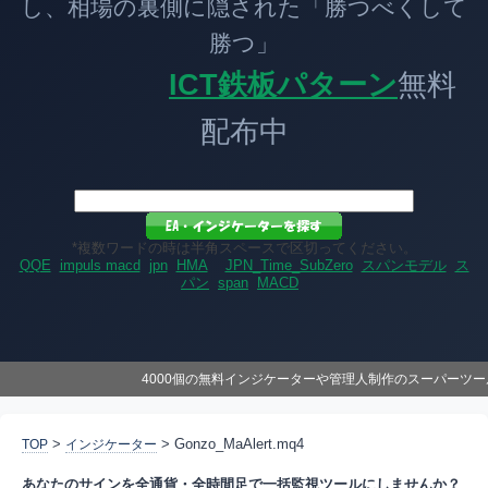
し、相場の裏側に隠された「勝つべくして
勝つ」
ICT鉄板パターン
無料
配布中
*複数ワードの時は半角スペースで区切ってください。
QQE
impuls macd
jpn
HMA
JPN_Time_SubZero
スパンモデル
ス
パン
span
MACD
4000個の無料インジケーターや管理人制作のスーパーツ
>
> Gonzo_MaAlert.mq4
TOP
インジケーター
あなたのサインを全通貨・全時間足で一括監視ツールにしませんか？