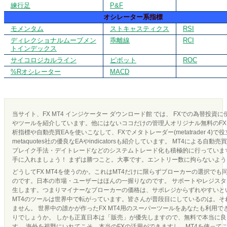
練行足
P&F
オシレーター系指標
モメンタム
ストキャスティクス
RSI
ディレクショナルムーブメン
乖離線
RCI
トインデックス
サイコロジカルライン
ピボット
ROC
%Rオシレーター
MACD
当サイト、FX MT4 インジケーター ダウンロード館 では、 FXでの為替投資
やツールを紹介しています。他にはないココだけの管理人オリジナル無料のFX 
析指標や自動売買EAを使いこなして、FXでメタトレーダー(metatrader 4)で
metaquotes社の優良なEAやindicatorsも紹介しています。 MT4による
ブレイク手法・デイトレードなどのシステムトレード化も積極的に行っています
手に入れましょう！ まずは勝つこと。大事です。エントリー数に拘らないよ
どうしてFX MT4を使うのか。これはMT4だけに限らずブローカーの選択でも
のです。日本の市場・ユーザーはほんの一握りなのです。 サポートやレジス
生します。つまりマイナーなブローカーの価格は、サポレジからずれやすいとい
MT4のツールは世界中で転がっています。皆さんが普段目にしているのは。それ
ません。 世界中の誰かが作ったFX MT4用のスーパーツールをあなたも利用
りでしょうか。 しかも正直日本は「販売」が優先しますので、無料で本当に
す。 海外を視野にいれてこそ、本当のFXの活用ができますし、MT4を使って