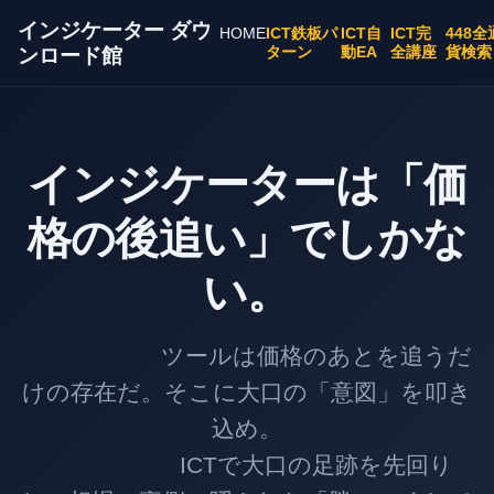
インジケーター ダウ
HOME
ICT鉄板パ
ICT自
ICT完
448全
ターン
動EA
全講座
貨検索
ンロード館
インジケーターは「価
格の後追い」でしかな
い。
ツールは価格のあとを追うだ
けの存在だ。そこに大口の「意図」を叩き
込め。
ICTで大口の足跡を先回り