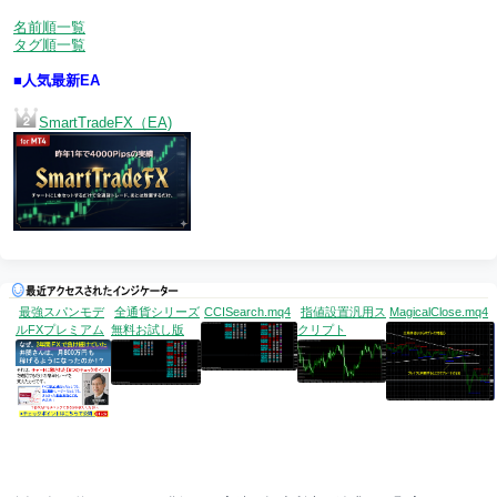
名前順一覧
タグ順一覧
■人気最新EA
SmartTradeFX（EA)
最強スパンモデ
全通貨シリーズ
CCISearch.mq4
指値設置汎用ス
MagicalClose.mq4
ルFXプレミアム
無料お試し版
クリプト