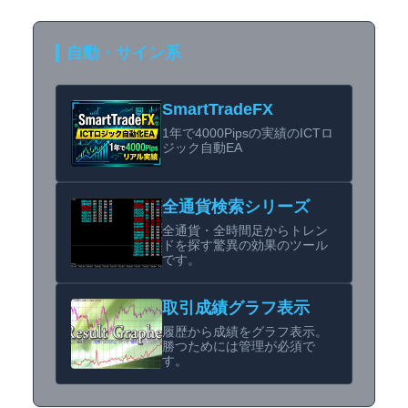
自動・サイン系
SmartTradeFX
1年で4000Pipsの実績のICTロ
ジック自動EA
全通貨検索シリーズ
全通貨・全時間足からトレン
ドを探す驚異の効果のツール
です。
取引成績グラフ表示
履歴から成績をグラフ表示。
勝つためには管理が必須で
す。