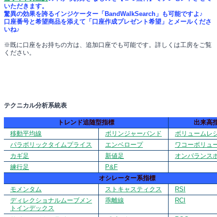
いただきます。
驚異の効果を誇るインジケーター「BandWalkSearch」も可能ですよ♪
口座番号と希望商品を添えて「口座作成プレゼント希望」とメールくださ
いね♪
※既に口座をお持ちの方は、追加口座でも可能です。詳しくは工房をご覧
ください。
テクニカル分析系統表
トレンド追随型指標
出来高
移動平均線
ボリンジャーバンド
ボリュームレ
パラボリックタイムプライス
エンベロープ
ワコーボリュ
カギ足
新値足
オンバランス
練行足
P&F
オシレーター系指標
モメンタム
ストキャスティクス
RSI
ディレクショナルムーブメン
乖離線
RCI
トインデックス