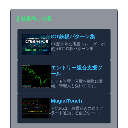
裁量向け特選
ICT鉄板パターン集
FX歴20年の現役トレーダーが
使うICT鉄板パターン集
エントリー総合支援ツ
ール
ロット管理・分散を簡単に実
施。管理人も愛用中です。
MagialTouch
人気No.1。縦横斜めの線でア
ラート通知する必須ツール。