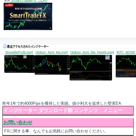
SmartTradeFX（EA)
ShowMeProfit.mq4
Heiken_Ashi_Ma.mq4
Heiken_Ashi_Ma_Height.mq4
MTF_ADXM_C
昨年1年で約4000Pipsを獲得した実績。損小利大を追求した堅実EA
インジケーター ダウンロード館 コンテンツ メニュー
お問い合わせ
FXに関する事、なんでもお気軽にお問い合わせください。