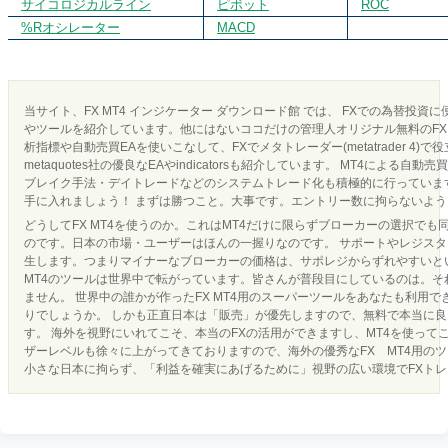
サイコロジカルライン
ピボット
ROC
%Rオシレーター
MACD
当サイト、FX MT4 インジケーター ダウンロード館 では、 FXでの為替投資
やツールを紹介しています。他にはないココだけの管理人オリジナル無料のFX 
析指標や自動売買EAを使いこなして、FXでメタトレーダー(metatrader 4)で
metaquotes社の優良なEAやindicatorsも紹介しています。 MT4による
ブレイク手法・デイトレードなどのシステムトレード化も積極的に行っています
手に入れましょう！ まずは勝つこと。大事です。エントリー数に拘らないよ
どうしてFX MT4を使うのか。これはMT4だけに限らずブローカーの選択でも
のです。日本の市場・ユーザーはほんの一握りなのです。 サポートやレジス
生します。つまりマイナーなブローカーの価格は、サポレジからずれやすいとい
MT4のツールは世界中で転がっています。皆さんが普段目にしているのは。それ
ません。 世界中の誰かが作ったFX MT4用のスーパーツールをあなたも利用
りでしょうか。 しかも正直日本は「販売」が優先しますので、無料で本当に
す。 海外を視野にいれてこそ、本当のFXの活用ができますし、MT4を使って
ザーレベルも徐々に上がってきておりますので、海外の優秀なFX MT4用の
小さな日本に拘らず、「利益を確実にあげるために」視野の広い環境でFXト