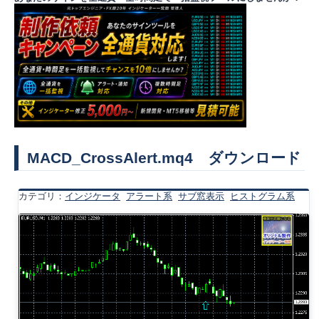
MACD_CrossAlert.mq4 ダウンロード
カテゴリ：
インジケータ
アラート系
サブ窓表示
ヒストグラム系