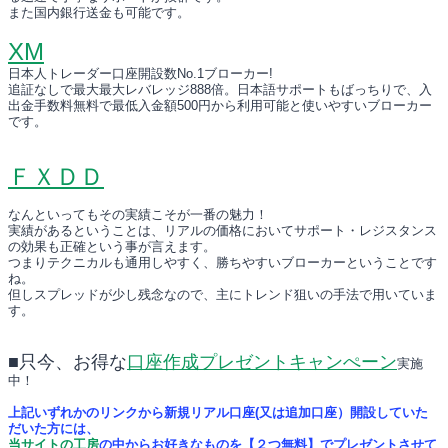
また国内銀行送金も可能です。
XM
日本人トレーダー口座開設数No.1ブローカー!
追証なしで最大最大レバレッジ888倍。日本語サポートもばっちりで、入
出金手数料無料で最低入金額500円から利用可能と使いやすいブローカー
です。
ＦＸＤＤ
なんといってもその実績こそが一番の魅力！
実績があるということは、リアルの価格においてサポート・レジスタンス
の効果も正確という事が言えます。
つまりテクニカルも通用しやすく、勝ちやすいブローカーということです
ね。
但しスプレッドが少し残念なので、主にトレンド狙いの手法で用いていま
す。
■只今、お得な
口座作成プレゼントキャンぺーン
実施
中！
上記いずれかのリンクから新規リアル口座(又は追加口座）開設していた
だいた方には、
当サイトの工房
の中からお好きなものを【２つ無料】でプレゼントさせて