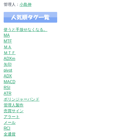
管理人：
小島伸
使うと手放せなくなる。
MA
MTF
ＭＡ
ＭＴＦ
ADXm
矢印
pivot
ADX
MACD
RSI
ATR
ボリンジャーバンド
管理人製作
売買サイン
アラート
メール
RCI
全通貨