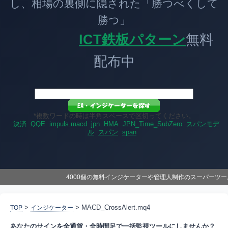
し、相場の裏側に隠された「勝つべくして
勝つ」
ICT鉄板パターン
無料
配布中
*複数ワードの時は半角スペースで区切ってください。
決済
QQE
impuls macd
jpn
HMA
JPN_Time_SubZero
スパンモデ
ル
スパン
span
4000個の無料インジケーターや管理人制作のスーパーツ
>
> MACD_CrossAlert.mq4
TOP
インジケーター
あなたのサインを全通貨・全時間足で一括監視ツールにしませんか？