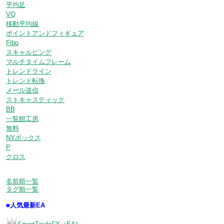
平均足
VQ
移動平均線
ポイントアンドフィギュア
Fibo
スキャルピング
マルチタイムフレーム
トレンドライン
トレンド転換
メール送信
ストキャスティック
BB
一覧館工房
無料
NYボックス
P
クロス
名前順一覧
タグ順一覧
■人気最新EA