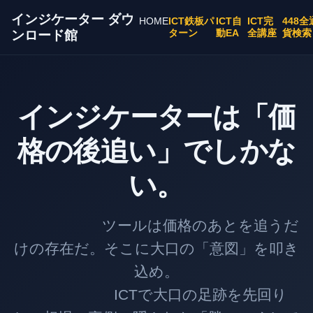
インジケーター ダウ
HOME
ICT鉄板パ
ICT自
ICT完
448全
ターン
動EA
全講座
貨検索
ンロード館
インジケーターは「価
格の後追い」でしかな
い。
ツールは価格のあとを追うだ
けの存在だ。そこに大口の「意図」を叩き
込め。
ICTで大口の足跡を先回り