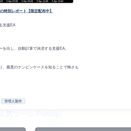
コの特別レポート【限定配布中】
る支援EA
ーを出し、自動計算で決済する支援EA。
り、最悪のナンピンケースを知ることで怖さも
管理人製作
人気ツール PickUp!