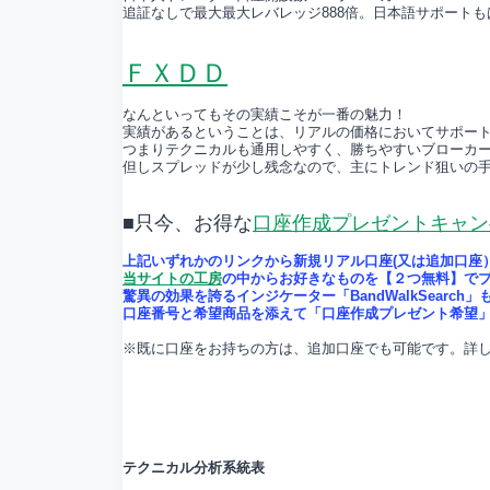
追証なしで最大最大レバレッジ888倍。日本語サポート
ＦＸＤＤ
なんといってもその実績こそが一番の魅力！
実績があるということは、リアルの価格においてサポー
つまりテクニカルも通用しやすく、勝ちやすいブローカ
但しスプレッドが少し残念なので、主にトレンド狙いの
■只今、お得な
口座作成プレゼントキャン
上記いずれかのリンクから新規リアル口座(又は追加口座
当サイトの工房
の中からお好きなものを【２つ無料】で
驚異の効果を誇るインジケーター「BandWalkSearch」
口座番号と希望商品を添えて「口座作成プレゼント希望」
※既に口座をお持ちの方は、追加口座でも可能です。詳
テクニカル分析系統表