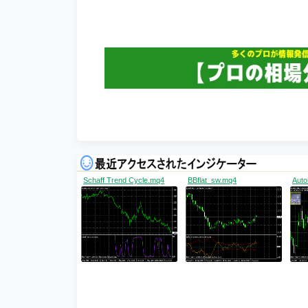
Schaff Trend Cycle.mq4
BBflat_sw.mq4
Auto