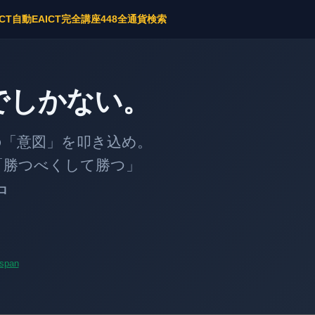
ICT自動EA
ICT完全講座
448全通貨検索
でしかない。
意図」を叩き込め。
勝つべくして勝つ」
中
span