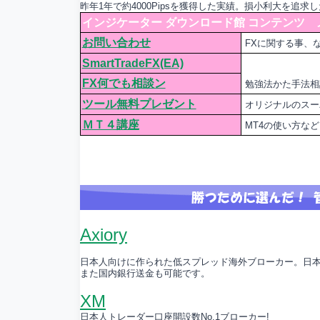
昨年1年で約4000Pipsを獲得した実績。損小利大を追求し
インジケーター ダウンロード館 コンテンツ 
お問い合わせ
FXに関する事、
SmartTradeFX(EA)
FX何でも相談ン
勉強法かた手法相
ツール無料プレゼント
オリジナルのスー
ＭＴ４講座
MT4の使い方な
Axiory
日本人向けに作られた低スプレッド海外ブローカー。日
また国内銀行送金も可能です。
XM
日本人トレーダー口座開設数No.1ブローカー!