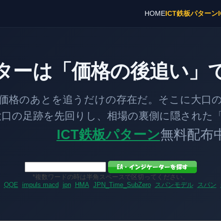
HOME
ICT鉄板パターン
ターは「価格の後追い」
とを追うだけの存在だ。そこに大口の「
跡を先回りし、相場の裏側に隠された「
ICT鉄板パターン
無料配布
*複数ワードの時は半角スペースで区切ってください。
QQE
impuls macd
jpn
HMA
JPN_Time_SubZero
スパンモデル
スパン