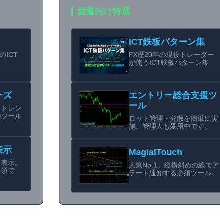
裁量向け特選
ICT鉄板パターン集
のICT
FX歴20年の現役トレーダー
が使うICT鉄板パターン集
ーズ
エントリー総合支援ツ
ール
らトレン
のツール
ロット管理・分散を簡単に実
施。管理人も愛用中です。
表示
MagialTouch
フ表示。
人気No.1。縦横斜めの線でア
必須で
ラート通知する必須ツール。