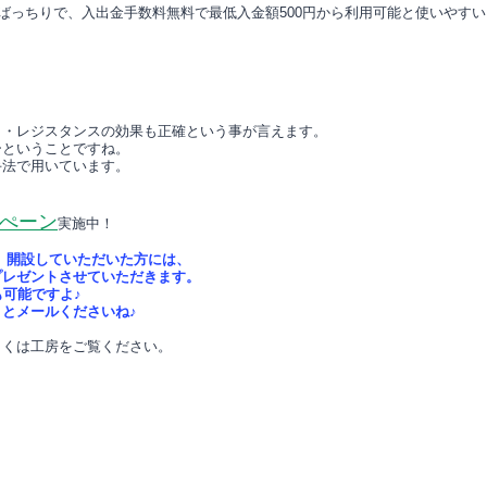
もばっちりで、入出金手数料無料で最低入金額500円から利用可能と使いやす
ト・レジスタンスの効果も正確という事が言えます。
ーということですね。
手法で用いています。
ぺーン
実施中！
）開設していただいた方には、
プレゼントさせていただきます。
も可能ですよ♪
とメールくださいね♪
しくは工房をご覧ください。