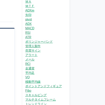
ＭＡ
ＭＴＦ
ADXm
矢印
pivot
ADX
MACD
RSI
ATR
ボリンジャーバンド
管理人製作
売買サイン
アラート
メール
RCI
全通貨
平均足
VQ
移動平均線
ポイントアンドフィギュア
Fibo
スキャルピング
マルチタイムフレーム
トレンドライン