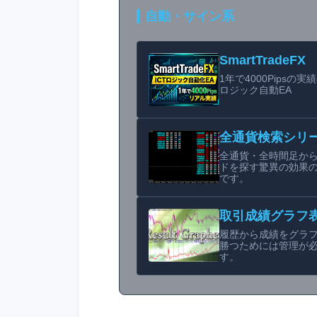
自動・サイン系
SmartTradeFX
1年で4000Pipsの実績
ロジック自動EA
全通貨検索シリ
全通貨・全時間足か
ドを探す驚異の効果
です。
取引成績グラフ
履歴から成績をグラ
勝つためには管理が
す。