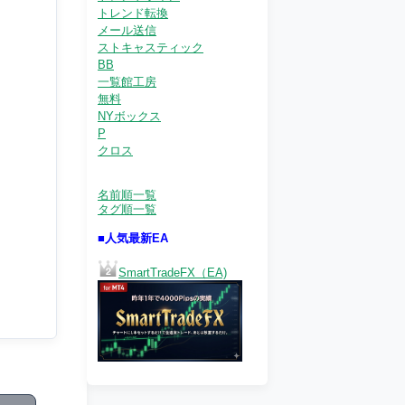
トレンド転換
メール送信
ストキャスティック
BB
一覧館工房
無料
NYボックス
P
クロス
名前順一覧
タグ順一覧
■人気最新EA
SmartTradeFX（EA)