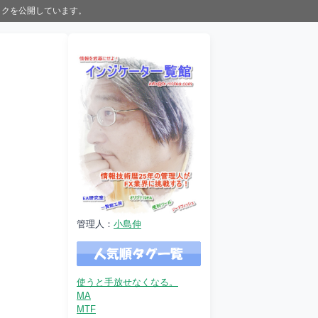
ックを公開しています。
管理人：
小島伸
使うと手放せなくなる。
MA
MTF