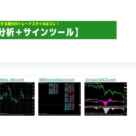
News_Alert.mq4
BBReverseSearch.mq4
ZeroLag MACD.mq4