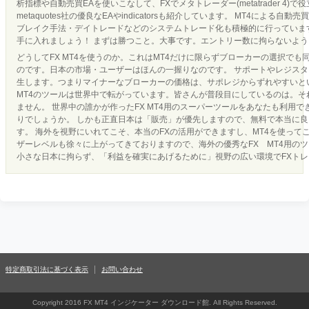
析指標や自動売買EAを使いこなして、FXでメタトレーダー(metatrader 4)で
metaquotes社の優良なEAやindicatorsも紹介しています。 MT4による
ブレイク手法・デイトレードなどのシステムトレード化も積極的に行っています
手に入れましょう！ まずは勝つこと。大事です。エントリー数に拘らないよ
どうしてFX MT4を使うのか。これはMT4だけに限らずブローカーの選択でも
のです。日本の市場・ユーザーはほんの一握りなのです。 サポートやレジス
生します。つまりマイナーなブローカーの価格は、サポレジからずれやすいとい
MT4のツールは世界中で転がっています。皆さんが普段目にしているのは。それ
ません。 世界中の誰かが作ったFX MT4用のスーパーツールをあなたも利用
りでしょうか。 しかも正直日本は「販売」が優先しますので、無料で本当に
す。 海外を視野にいれてこそ、本当のFXの活用ができますし、MT4を使って
ザーレベルも徐々に上がってきておりますので、海外の優秀なFX MT4用の
小さな日本に拘らず、「利益を確実にあげるために」視野の広い環境でFXト
特定商取引法に基づく表示
お問い合わせ
Copyright 2016 FX MT4 インジケーター ダウンロード館. All Rights Reserved.