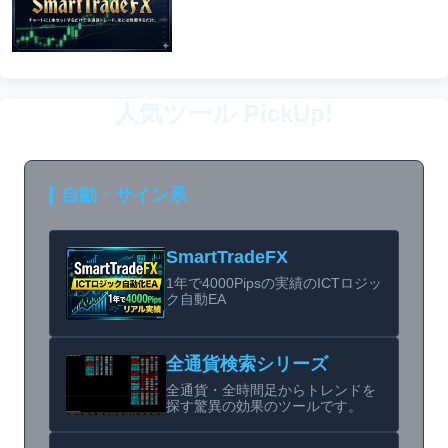
人気ツール PickUp!
自動・サイン系
SmartTradeFX
1年で4000Pipsの実績のICTロジッ
ク自動EA
全通貨検索シリーズ
全通貨・全時間足からトレンドを
探す驚異の効果のツールです。