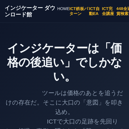
インジケーター ダウ
HOME
ICT鉄板パ
ICT自
ICT完
448全
ターン
動EA
全講座
貨検索
ンロード館
インジケーターは「価
格の後追い」でしかな
い。
ツールは価格のあとを追うだ
けの存在だ。そこに大口の「意図」を叩き
込め。
ICTで大口の足跡を先回り