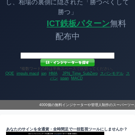
し、相場の裏側に隠された「勝つべくして
勝つ」
ICT鉄板パターン
無料
配布中
*複数ワードの時は半角スペースで区切ってください。
QQE
impuls macd
jpn
HMA
JPN_Time_SubZero
スパンモデル
ス
パン
span
MACD
4000個の無料インジケーターや管理人制作のスーパーツ
あなたのサインを全通貨・全時間足で一括監視ツールにしませんか？