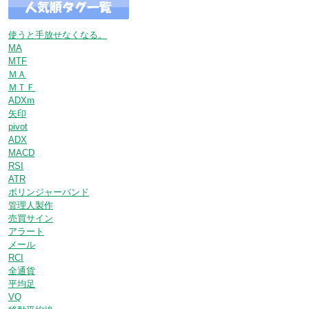
使うと手放せなくなる。
MA
MTF
ＭＡ
ＭＴＦ
ADXm
矢印
pivot
ADX
MACD
RSI
ATR
ボリンジャーバンド
管理人製作
売買サイン
アラート
メール
RCI
全通貨
平均足
VQ