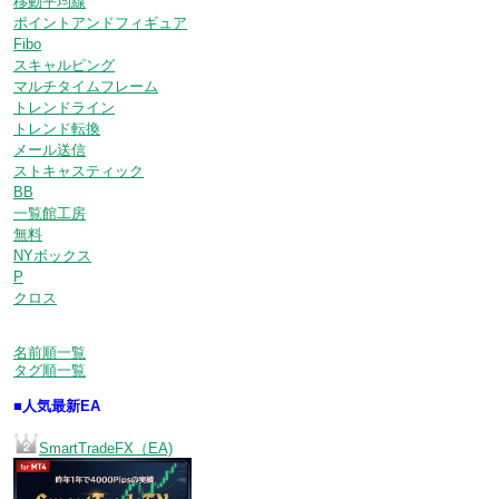
移動平均線
ポイントアンドフィギュア
Fibo
スキャルピング
マルチタイムフレーム
トレンドライン
トレンド転換
メール送信
ストキャスティック
BB
一覧館工房
無料
NYボックス
P
クロス
名前順一覧
タグ順一覧
■人気最新EA
SmartTradeFX（EA)