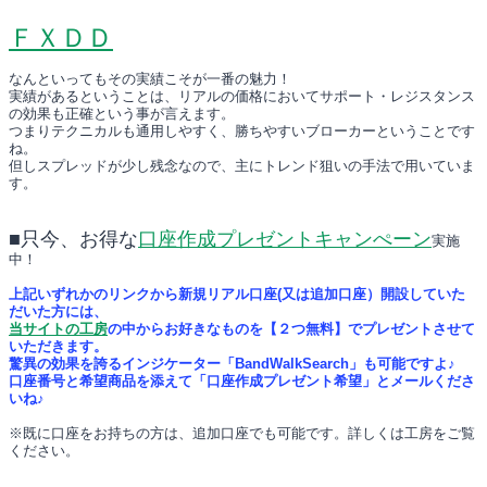
ＦＸＤＤ
なんといってもその実績こそが一番の魅力！
実績があるということは、リアルの価格においてサポート・レジスタンス
の効果も正確という事が言えます。
つまりテクニカルも通用しやすく、勝ちやすいブローカーということです
ね。
但しスプレッドが少し残念なので、主にトレンド狙いの手法で用いていま
す。
■只今、お得な
口座作成プレゼントキャンぺーン
実施
中！
上記いずれかのリンクから新規リアル口座(又は追加口座）開設していた
だいた方には、
当サイトの工房
の中からお好きなものを【２つ無料】でプレゼントさせて
いただきます。
驚異の効果を誇るインジケーター「BandWalkSearch」も可能ですよ♪
口座番号と希望商品を添えて「口座作成プレゼント希望」とメールくださ
いね♪
※既に口座をお持ちの方は、追加口座でも可能です。詳しくは工房をご覧
ください。