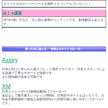
オリジナルのスーパーツールを無料で２つツールプレゼント！
ＭＴ４講座
MT4の使い方など、主に初心者用のコンテンツです。動画解説もありま
す。。
Axiory
日本人向けに作られた低スプレッド海外ブローカー。日本人スタッフによ
る迅速で丁寧なサポートが抜群です。
また国内銀行送金も可能です。
XM
日本人トレーダー口座開設数No.1ブローカー!
追証なしで最大最大レバレッジ888倍。日本語サポートもばっちりで、入
出金手数料無料で最低入金額500円から利用可能と使いやすいブローカー
です。