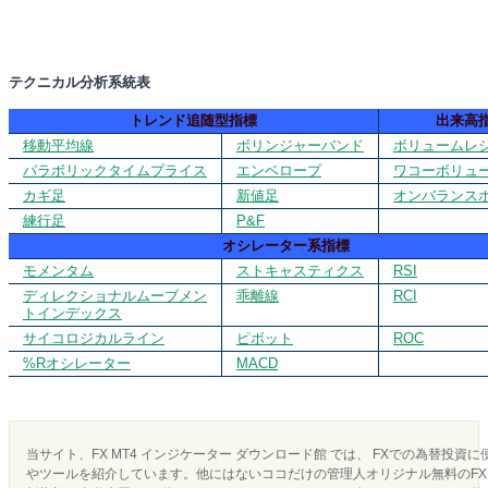
テクニカル分析系統表
トレンド追随型指標
出来高
移動平均線
ボリンジャーバンド
ボリュームレ
パラボリックタイムプライス
エンベロープ
ワコーボリュ
カギ足
新値足
オンバランス
練行足
P&F
オシレーター系指標
モメンタム
ストキャスティクス
RSI
ディレクショナルムーブメン
乖離線
RCI
トインデックス
サイコロジカルライン
ピボット
ROC
%Rオシレーター
MACD
当サイト、FX MT4 インジケーター ダウンロード館 では、 FXでの為替投資
やツールを紹介しています。他にはないココだけの管理人オリジナル無料のFX 