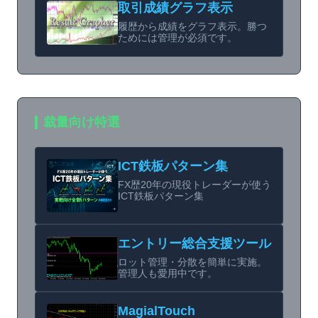
取引成績グラフ表示
履歴から成績をグラフ表示。勝つ
ためには管理が必須です。
裁量向け特選
ICT鉄板パターン集
FX歴20年の現役トレーダーが使う
ICT鉄板パターン集
エントリー総合支援ツール
ロット管理・分散を簡単に実施。
管理人も愛用中です。
MagialTouch