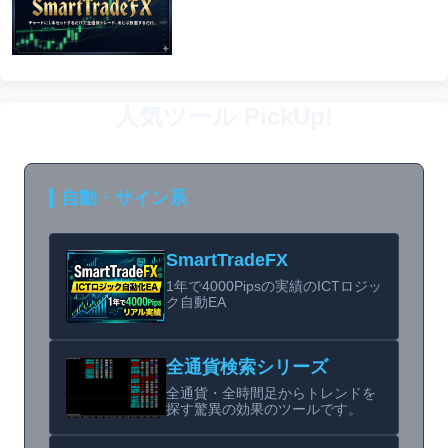
人気ツール PickUp!
自動・サイン系
SmartTradeFX
1年で4000Pipsの実績のICTロジッ
ク自動EA
全通貨検索シリーズ
全通貨・全時間足からトレンドを
探す驚異の効果のツールです。