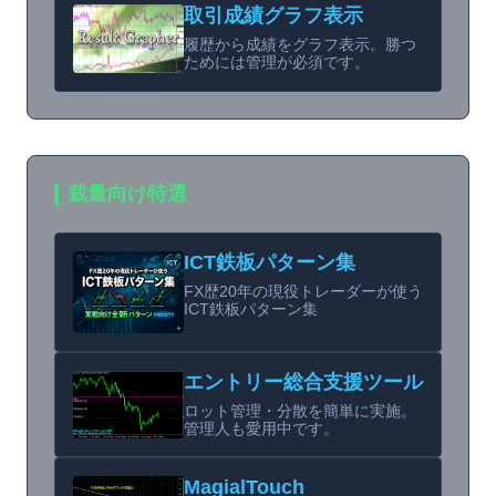
取引成績グラフ表示
履歴から成績をグラフ表示。勝つ
ためには管理が必須です。
裁量向け特選
ICT鉄板パターン集
FX歴20年の現役トレーダーが使う
ICT鉄板パターン集
エントリー総合支援ツール
ロット管理・分散を簡単に実施。
管理人も愛用中です。
MagialTouch