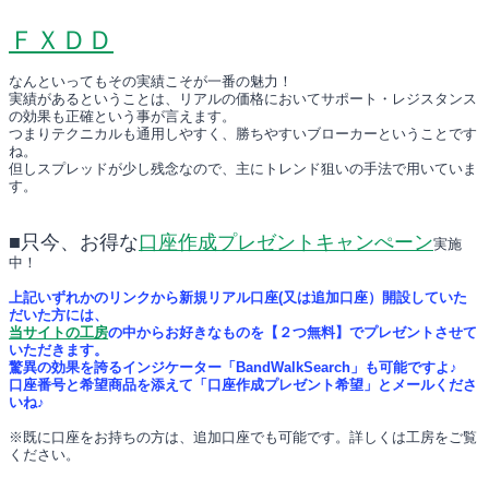
ＦＸＤＤ
なんといってもその実績こそが一番の魅力！
実績があるということは、リアルの価格においてサポート・レジスタンス
の効果も正確という事が言えます。
つまりテクニカルも通用しやすく、勝ちやすいブローカーということです
ね。
但しスプレッドが少し残念なので、主にトレンド狙いの手法で用いていま
す。
■只今、お得な
口座作成プレゼントキャンぺーン
実施
中！
上記いずれかのリンクから新規リアル口座(又は追加口座）開設していた
だいた方には、
当サイトの工房
の中からお好きなものを【２つ無料】でプレゼントさせて
いただきます。
驚異の効果を誇るインジケーター「BandWalkSearch」も可能ですよ♪
口座番号と希望商品を添えて「口座作成プレゼント希望」とメールくださ
いね♪
※既に口座をお持ちの方は、追加口座でも可能です。詳しくは工房をご覧
ください。