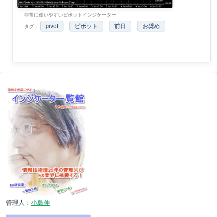
非常に使いやすいピボットインジケーター
pivot
ピボット
前日
お奨め
タグ：
管理人：
小島伸