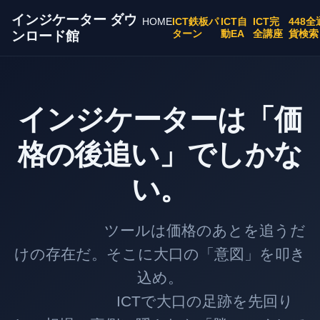
インジケーター ダウ
HOME
ICT鉄板パ
ICT自
ICT完
448全
ターン
動EA
全講座
貨検索
ンロード館
インジケーターは「価
格の後追い」でしかな
い。
ツールは価格のあとを追うだ
けの存在だ。そこに大口の「意図」を叩き
込め。
ICTで大口の足跡を先回り