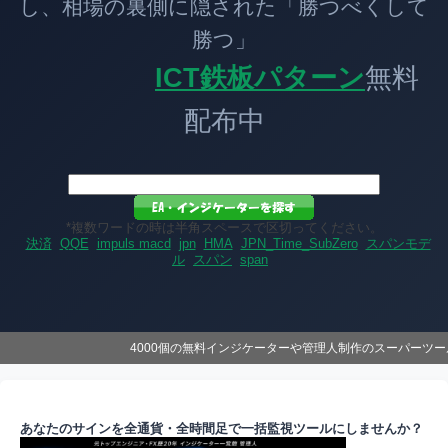
し、相場の裏側に隠された「勝つべくして
勝つ」
ICT鉄板パターン
無料
配布中
*複数ワードの時は半角スペースで区切ってください。
決済
QQE
impuls macd
jpn
HMA
JPN_Time_SubZero
スパンモデ
ル
スパン
span
4000個の無料インジケーターや管理人制作のスーパーツ
あなたのサインを全通貨・全時間足で一括監視ツールにしませんか？