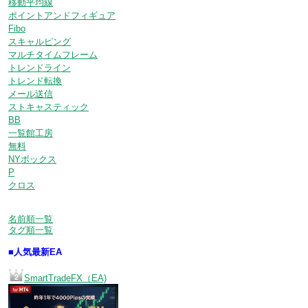
移動平均線
ポイントアンドフィギュア
Fibo
スキャルピング
マルチタイムフレーム
トレンドライン
トレンド転換
メール送信
ストキャスティック
BB
一覧館工房
無料
NYボックス
P
クロス
名前順一覧
タグ順一覧
■人気最新EA
SmartTradeFX（EA)