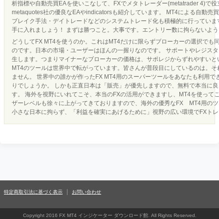
析指標や自動売買EAを使いこなして、FXでメタトレーダー(metatrader 4)で
metaquotes社の優良なEAやindicatorsも紹介しています。 MT4による
ブレイク手法・デイトレードなどのシステムトレード化も積極的に行っています
手に入れましょう！ まずは勝つこと。大事です。エントリー数に拘らないよ
どうしてFX MT4を使うのか。これはMT4だけに限らずブローカーの選択でも
のです。日本の市場・ユーザーはほんの一握りなのです。 サポートやレジス
生します。つまりマイナーなブローカーの価格は、サポレジからずれやすいとい
MT4のツールは世界中で転がっています。皆さんが普段目にしているのは。それ
ません。 世界中の誰かが作ったFX MT4用のスーパーツールをあなたも利用
りでしょうか。 しかも正直日本は「販売」が優先しますので、無料で本当に
す。 海外を視野にいれてこそ、本当のFXの活用ができますし、MT4を使って
ザーレベルも徐々に上がってきておりますので、海外の優秀なFX MT4用の
小さな日本に拘らず、「利益を確実にあげるために」視野の広い環境でFXト
特定商取引法に基づく表示
お問い合わせ
Copyright 2016 FX MT4 インジケーター ダウンロード館. All Rights Reserved.