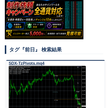
タグ『前日』 検索結果
SDX-TzPivots.mq4