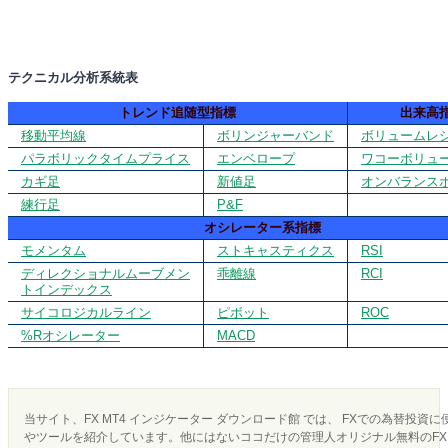
テクニカル分析系統表
トレンド追随型指標
出来高
移動平均線
ボリンジャーバンド
ボリュームレ
パラボリックタイムプライス
エンベロープ
ワコーボリュ
カギ足
新値足
オンバランス
練行足
P&F
オシレーター系指標
モメンタム
ストキャスティクス
RSI
ディレクショナルムーブメン
乖離線
RCI
トインデックス
サイコロジカルライン
ピボット
ROC
%Rオシレーター
MACD
当サイト、FX MT4 インジケーター ダウンロード館 では、 FXでの為替投資
やツールを紹介しています。他にはないココだけの管理人オリジナル無料のFX 