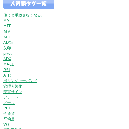
使うと手放せなくなる。
MA
MTF
ＭＡ
ＭＴＦ
ADXm
矢印
pivot
ADX
MACD
RSI
ATR
ボリンジャーバンド
管理人製作
売買サイン
アラート
メール
RCI
全通貨
平均足
VQ