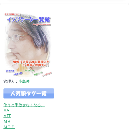
管理人：
小島伸
使うと手放せなくなる。
MA
MTF
ＭＡ
ＭＴＦ