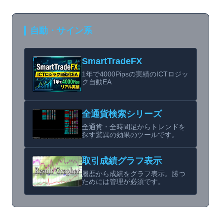
自動・サイン系
SmartTradeFX
1年で4000Pipsの実績のICTロジッ
ク自動EA
全通貨検索シリーズ
全通貨・全時間足からトレンドを
探す驚異の効果のツールです。
取引成績グラフ表示
履歴から成績をグラフ表示。勝つ
ためには管理が必須です。