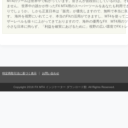
MT4のツールは世界中で転がっています。皆さんが普段目にしているのは。それ
ません。 世界中の誰かが作ったFX MT4用のスーパーツールをあなたも利用
りでしょうか。 しかも正直日本は「販売」が優先しますので、無料で本当に
す。 海外を視野にいれてこそ、本当のFXの活用ができますし、MT4を使って
ザーレベルも徐々に上がってきておりますので、海外の優秀なFX MT4用の
小さな日本に拘らず、「利益を確実にあげるために」視野の広い環境でFXト
特定商取引法に基づく表示
お問い合わせ
Copyright 2016 FX MT4 インジケーター ダウンロード館. All Rights Reserved.