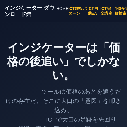
インジケーター ダウ
HOME
ICT鉄板パ
ICT自
ICT完
448全
ターン
動EA
全講座
貨検索
ンロード館
インジケーターは「価
格の後追い」でしかな
い。
ツールは価格のあとを追うだ
けの存在だ。そこに大口の「意図」を叩き
込め。
ICTで大口の足跡を先回り