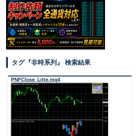
タグ『非時系列』 検索結果
PNFClose_Litte.mq4