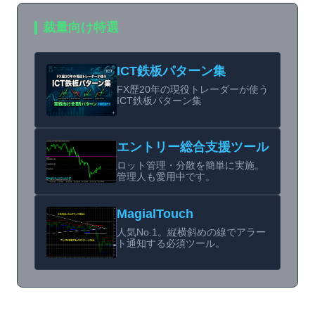
裁量向け特選
ICT鉄板パターン集
FX歴20年の現役トレーダーが使う
ICT鉄板パターン集
エントリー総合支援ツール
ロット管理・分散を簡単に実施。
管理人も愛用中です。
MagialTouch
人気No.1。縦横斜めの線でアラー
ト通知する必須ツール。