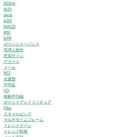
ADXm
矢印
pivot
ADX
MACD
RSI
ATR
ボリンジャーバンド
管理人製作
売買サイン
アラート
メール
RCI
全通貨
平均足
VQ
移動平均線
ポイントアンドフィギュア
Fibo
スキャルピング
マルチタイムフレーム
トレンドライン
トレンド転換