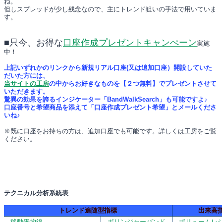
ね。
但しスプレッドが少し残念なので、主にトレンド狙いの手法で用いていま
す。
■只今、お得な
口座作成プレゼントキャンぺーン
実施
中！
上記いずれかのリンクから新規リアル口座(又は追加口座）開設していた
だいた方には、
当サイトの工房
の中からお好きなものを【２つ無料】でプレゼントさせて
いただきます。
驚異の効果を誇るインジケーター「BandWalkSearch」も可能ですよ♪
口座番号と希望商品を添えて「口座作成プレゼント希望」とメールくださ
いね♪
※既に口座をお持ちの方は、追加口座でも可能です。詳しくは工房をご覧
ください。
テクニカル分析系統表
トレンド追随型指標
出来高
移動平均線
ボリンジャーバンド
ボリュームレ