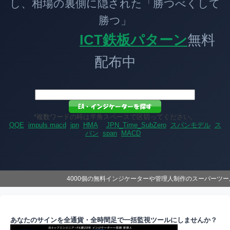
し、相場の裏側に隠された「勝つべくして
勝つ」
ICT鉄板パターン
無料
配布中
*複数ワードの時は半角スペースで区切ってください。
QQE
impuls macd
jpn
HMA
JPN_Time_SubZero
スパンモデル
ス
パン
span
MACD
4000個の無料インジケーターや管理人制作のスーパーツ
あなたのサインを全通貨・全時間足で一括監視ツールにしませんか？