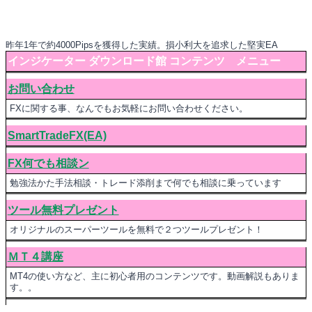
昨年1年で約4000Pipsを獲得した実績。損小利大を追求した堅実EA
インジケーター ダウンロード館 コンテンツ メニュー
お問い合わせ
FXに関する事、なんでもお気軽にお問い合わせください。
SmartTradeFX(EA)
FX何でも相談ン
勉強法かた手法相談・トレード添削まで何でも相談に乗っています
ツール無料プレゼント
オリジナルのスーパーツールを無料で２つツールプレゼント！
ＭＴ４講座
MT4の使い方など、主に初心者用のコンテンツです。動画解説もありま
す。。