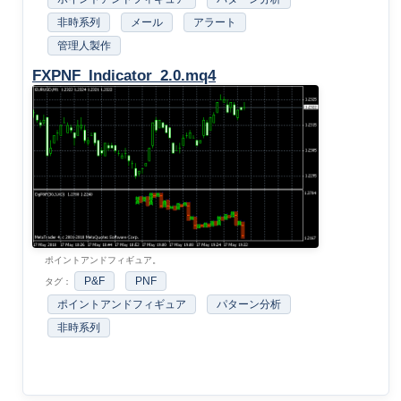
非時系列
メール
アラート
管理人製作
FXPNF_Indicator_2.0.mq4
ポイントアンドフィギュア。
P&F
PNF
タグ：
ポイントアンドフィギュア
パターン分析
非時系列