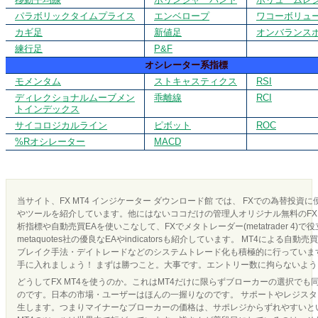
パラボリックタイムプライス
エンベロープ
ワコーボリュ
カギ足
新値足
オンバランス
練行足
P&F
オシレーター系指標
モメンタム
ストキャスティクス
RSI
ディレクショナルムーブメン
乖離線
RCI
トインデックス
サイコロジカルライン
ピボット
ROC
%Rオシレーター
MACD
当サイト、FX MT4 インジケーター ダウンロード館 では、 FXでの為替投資
やツールを紹介しています。他にはないココだけの管理人オリジナル無料のFX 
析指標や自動売買EAを使いこなして、FXでメタトレーダー(metatrader 4)で
metaquotes社の優良なEAやindicatorsも紹介しています。 MT4による
ブレイク手法・デイトレードなどのシステムトレード化も積極的に行っています
手に入れましょう！ まずは勝つこと。大事です。エントリー数に拘らないよ
どうしてFX MT4を使うのか。これはMT4だけに限らずブローカーの選択でも
のです。日本の市場・ユーザーはほんの一握りなのです。 サポートやレジス
生します。つまりマイナーなブローカーの価格は、サポレジからずれやすいとい