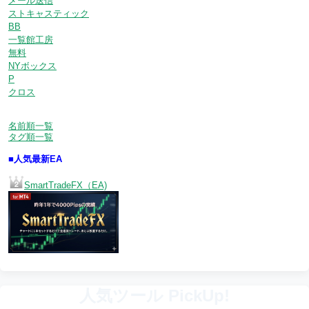
メール送信
ストキャスティック
BB
一覧館工房
無料
NYボックス
P
クロス
名前順一覧
タグ順一覧
■人気最新EA
SmartTradeFX（EA)
人気ツール PickUp!