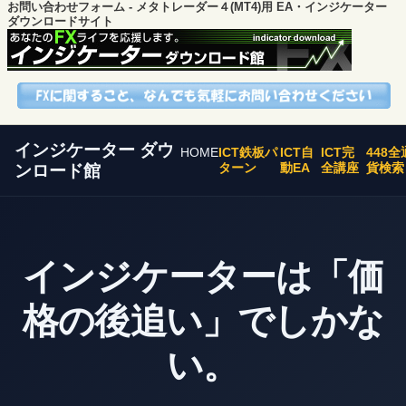
お問い合わせフォーム - メタトレーダー４(MT4)用 EA・インジケーター
ダウンロードサイト
インジケーター ダウ
HOME
ICT鉄板パ
ICT自
ICT完
448全
ターン
動EA
全講座
貨検索
ンロード館
インジケーターは「価
格の後追い」でしかな
い。