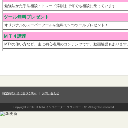
勉強法かた手法相談・トレード添削まで何でも相談に乗っています
ツール無料プレゼント
オリジナルのスーパーツールを無料で２つツールプレゼント！
ＭＴ４講座
MT4の使い方など、主に初心者用のコンテンツです。動画解説もあります
特定商取引法に基づく表示
お問い合わせ
Copyright 2016 FX MT4 インジケーター ダウンロード館. All Rights Reserved.