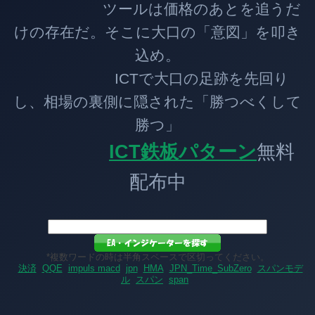
ツールは価格のあとを追うだ
けの存在だ。そこに大口の「意図」を叩き
込め。
ICTで大口の足跡を先回り
し、相場の裏側に隠された「勝つべくして
勝つ」
ICT鉄板パターン
無料
配布中
*複数ワードの時は半角スペースで区切ってください。
決済
QQE
impuls macd
jpn
HMA
JPN_Time_SubZero
スパンモデ
ル
スパン
span