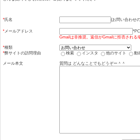
(お問い合わせ
*
氏名
*
*
メールアドレス
Gmailは非推奨。返信がGmailに拒否され
*
種類
*
弊サイトの訪問理由
検索
インスタ
他のサイト
動
メール本文
質問は どんなことでもどうぞー＾＾