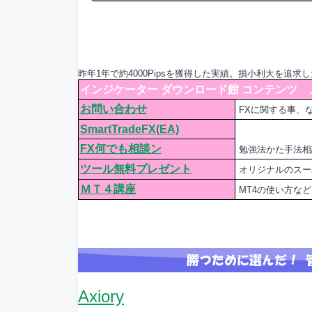
昨年1年で約4000Pipsを獲得した実績。損小利大を追求し
インジケーター ダウンロード館 コンテンツ 
お問い合わせ
FXに関する事、
SmartTradeFX(EA)
FX何でも相談ン
勉強法かた手法相
ツール無料プレゼント
オリジナルのスー
ＭＴ４講座
MT4の使い方な
Axiory