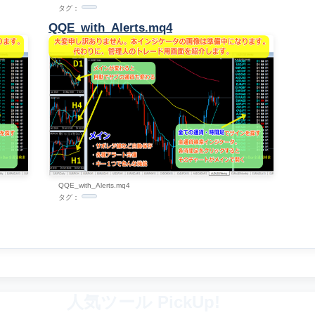
タグ：
QQE_with_Alerts.mq4
QQE_with_Alerts.mq4
タグ：
人気ツール PickUp!