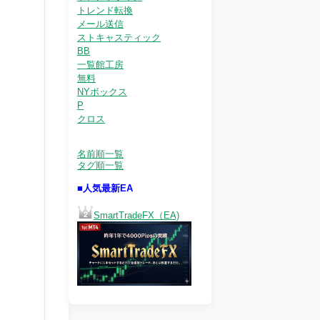
トレンド転換
メール送信
ストキャスティック
BB
一覧館工房
無料
NYボックス
P
クロス
名前順一覧
タグ順一覧
■人気最新EA
SmartTradeFX（EA)