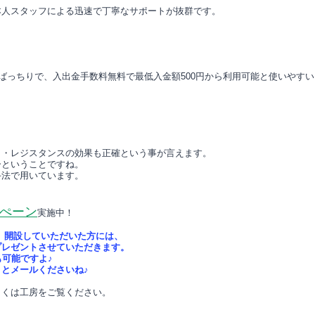
本人スタッフによる迅速で丁寧なサポートが抜群です。
もばっちりで、入出金手数料無料で最低入金額500円から利用可能と使いやす
ト・レジスタンスの効果も正確という事が言えます。
ーということですね。
手法で用いています。
ぺーン
実施中！
）開設していただいた方には、
プレゼントさせていただきます。
も可能ですよ♪
とメールくださいね♪
しくは工房をご覧ください。