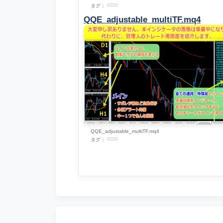
タグ：
QQE_adjustable_multiTF.mq4
QQE_adjustable_multiTF.mq4
タグ：