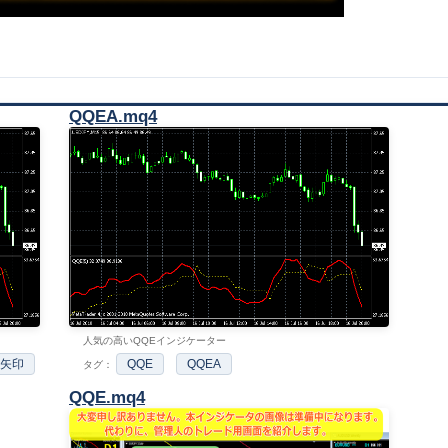
QQEA.mq4
人気の高いQQEインジケーター
矢印
QQE
QQEA
タグ：
QQE.mq4