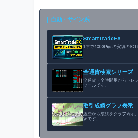
自動・サイン系
SmartTradeFX
1年で4000Pipsの実績のI
全通貨検索シリーズ
全通貨・全時間足からトレ
ツールです。
取引成績グラフ表示
履歴から成績をグラフ表示
須です。