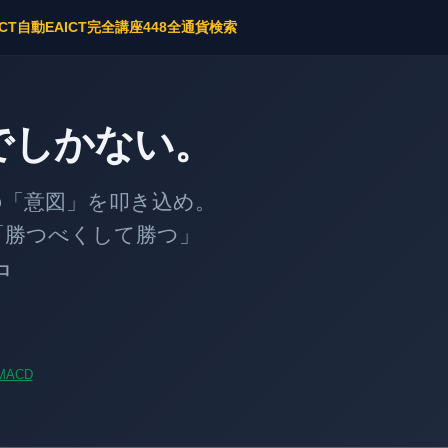
ICT自動EA
ICT完全講座
448全通貨検索
でしかない。
意図」を叩き込め。
勝つべくして勝つ」
中
MACD