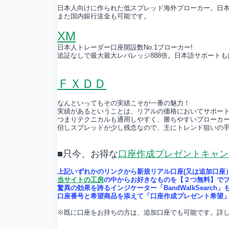
日本人向けに作られた低スプレッド海外ブローカー。日
また国内銀行送金も可能です。
XM
日本人トレーダー口座開設数No.1ブローカー!
追証なしで最大最大レバレッジ888倍。日本語サポート
ＦＸＤＤ
なんといってもその実績こそが一番の魅力！
実績があるということは、リアルの価格においてサポー
つまりテクニカルも通用しやすく、勝ちやすいブローカ
但しスプレッドが少し残念なので、主にトレンド狙いの
■只今、お得な
口座作成プレゼントキャン
上記いずれかのリンクから新規リアル口座(又は追加口座
当サイトの工房
の中からお好きなものを【２つ無料】で
驚異の効果を誇るインジケーター「BandWalkSearch」
口座番号と希望商品を添えて「口座作成プレゼント希望」
※既に口座をお持ちの方は、追加口座でも可能です。詳