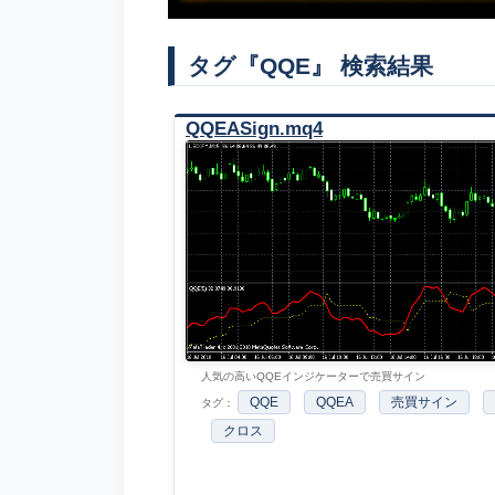
タグ『QQE』 検索結果
QQEASign.mq4
人気の高いQQEインジケーターで売買サイン
QQE
QQEA
売買サイン
タグ：
クロス