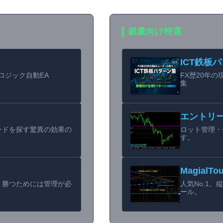
裁量向け特選
ICT鉄板
CTロジック自動EA
FX歴20年
集
エントリ
ンドを探す驚異の効果の
ロット管理・
す。
MagialTo
。勝つためには管理が必
人気No.1
ール。