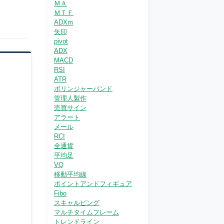
ＭＡ
ＭＴＦ
ADXm
矢印
pivot
ADX
MACD
RSI
ATR
ボリンジャーバンド
管理人製作
売買サイン
アラート
メール
RCI
全通貨
平均足
VQ
移動平均線
ポイントアンドフィギュア
Fibo
スキャルピング
マルチタイムフレーム
トレンドライン