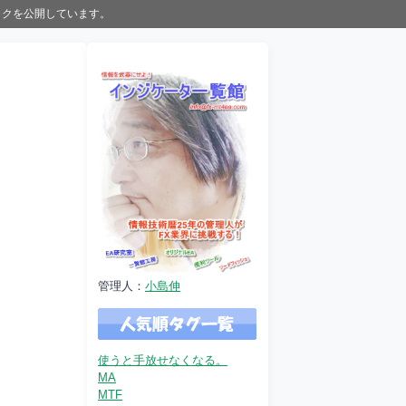
ックを公開しています。
管理人：
小島伸
使うと手放せなくなる。
MA
MTF