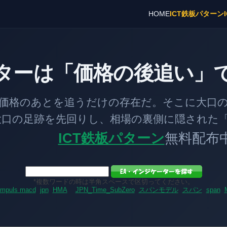
HOME
ICT鉄板パターン
ターは「価格の後追い」
とを追うだけの存在だ。そこに大口の「
跡を先回りし、相場の裏側に隠された「
ICT鉄板パターン
無料配布
*複数ワードの時は半角スペースで区切ってください。
impuls macd
jpn
HMA
JPN_Time_SubZero
スパンモデル
スパン
span