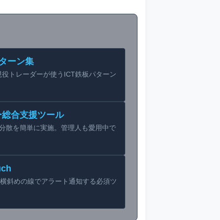
パターン集
の現役トレーダーが使うICT鉄板パターン
ー総合支援ツール
分散を簡単に実施。管理人も愛用中で
uch
。縦横斜めの線でアラート通知する必須ツ