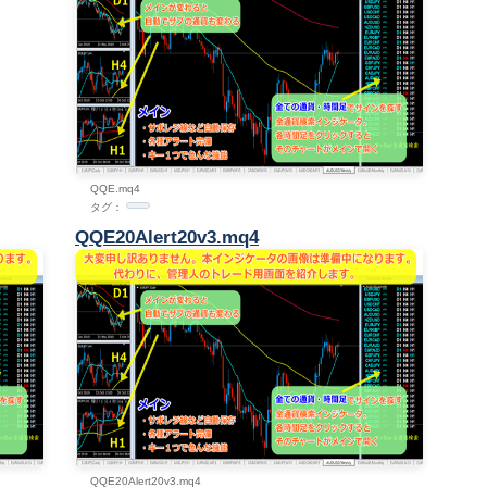
QQE.mq4
タグ：
QQE20Alert20v3.mq4
QQE20Alert20v3.mq4