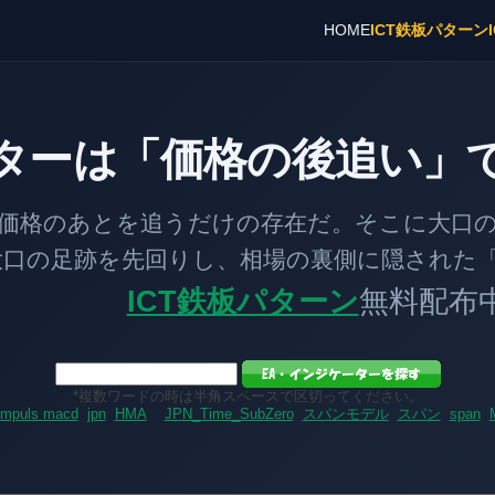
HOME
ICT鉄板パターン
ターは「価格の後追い」
とを追うだけの存在だ。そこに大口の「
跡を先回りし、相場の裏側に隠された「
ICT鉄板パターン
無料配布
*複数ワードの時は半角スペースで区切ってください。
impuls macd
jpn
HMA
JPN_Time_SubZero
スパンモデル
スパン
span