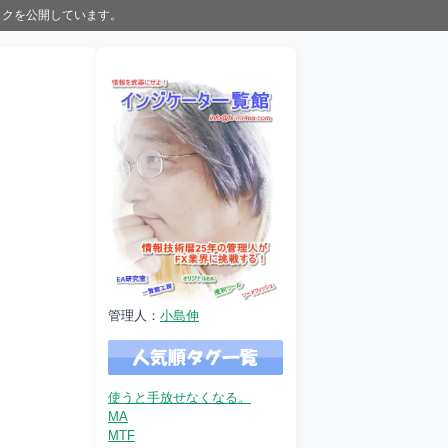
ックを公開しています。
管理人：
小島伸
使うと手放せなくなる。
MA
MTF