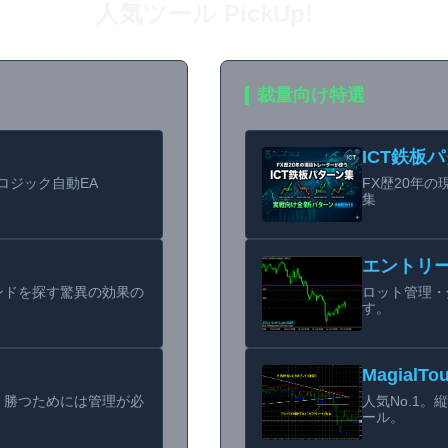
人気ツール PickUp!
裁量向け特選
ICT鉄板
CTロジック自動EA
FX歴20年
集
エントリ
ンドを探す驚異の効果の
ロット管理・
す。
MagialTo
。勝つためには管理が必
人気No.1
ール。