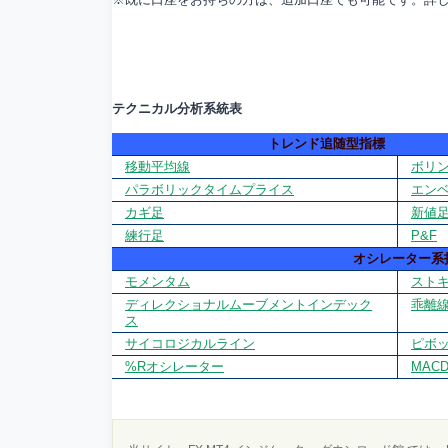
テクニカル分析系統表
トレンド追随型指標
移動平均線
ボリ
パラボリックタイムプライス
エン
カギ足
新値
練行足
P&F
オシレーター系
モメンタム
スト
ディレクショナルムーブメントインデック
乖離
ス
サイコロジカルライン
ピボ
%Rオシレーター
MAC