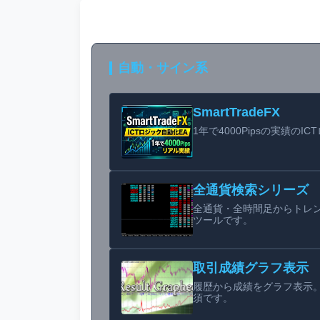
自動・サイン系
SmartTradeFX
1年で4000Pipsの実績のI
全通貨検索シリーズ
全通貨・全時間足からトレ
ツールです。
取引成績グラフ表示
履歴から成績をグラフ表示
須です。