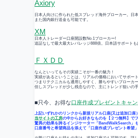
Axiory
日本人向けに作られた低スプレッド海外ブローカー。日
また国内銀行送金も可能です。
XM
日本人トレーダー口座開設数No.1ブローカー!
追証なしで最大最大レバレッジ888倍。日本語サポート
ＦＸＤＤ
なんといってもその実績こそが一番の魅力！
実績があるということは、リアルの価格においてサポー
つまりテクニカルも通用しやすく、勝ちやすいブローカ
但しスプレッドが少し残念なので、主にトレンド狙いの
■只今、お得な
口座作成プレゼントキャン
上記いずれかのリンクから新規リアル口座(又は追加口座
当サイトの工房
の中からお好きなものを【２つ無料】で
驚異の効果を誇るインジケーター「BandWalkSearch」
口座番号と希望商品を添えて「口座作成プレゼント希望」
※既に口座をお持ちの方は、追加口座でも可能です。詳