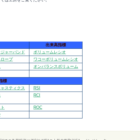
出来高指標
ンジャーバンド
ボリュームレシオ
ベロープ
ワコーボリュームレシオ
足
オンバランスボリューム
指標
キャスティクス
RSI
線
RCI
ット
ROC
D