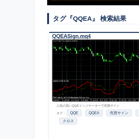
タグ『QQEA』 検索結果
QQEASign.mq4
人気の高いQQEインジケーターで売買サイン
QQE
QQEA
売買サイン
タグ：
クロス