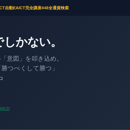
ICT自動EA
ICT完全講座
448全通貨検索
でしかない。
意図」を叩き込め。
勝つべくして勝つ」
中
MACD