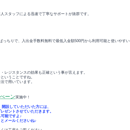
本人スタッフによる迅速で丁寧なサポートが抜群です。
もばっちりで、入出金手数料無料で最低入金額500円から利用可能と使いやす
ト・レジスタンスの効果も正確という事が言えます。
ーということですね。
手法で用いています。
ぺーン
実施中！
）開設していただいた方には、
プレゼントさせていただきます。
も可能ですよ♪
とメールくださいね♪
しくは工房をご覧ください。