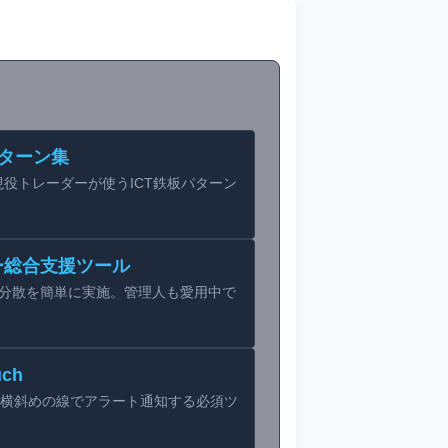
パターン集
の現役トレーダーが使うICT鉄板パターン
ー総合支援ツール
分散を簡単に実施。管理人も愛用中で
uch
。縦横斜めの線でアラート通知する必須ツ