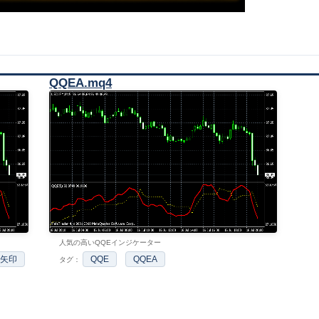
QQEA.mq4
人気の高いQQEインジケーター
矢印
QQE
QQEA
タグ：