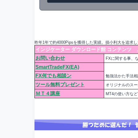
昨年1年で約4000Pipsを獲得した実績。損小利大を追求し
インジケーター ダウンロード館 コンテンツ 
お問い合わせ
FXに関する事、
SmartTradeFX(EA)
FX何でも相談ン
勉強法かた手法相
ツール無料プレゼント
オリジナルのスー
ＭＴ４講座
MT4の使い方な