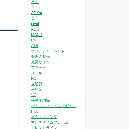
ＭＡ
ＭＴＦ
ADXm
矢印
pivot
ADX
MACD
RSI
ATR
ボリンジャーバンド
管理人製作
売買サイン
アラート
メール
RCI
全通貨
平均足
VQ
移動平均線
ポイントアンドフィギュア
Fibo
スキャルピング
マルチタイムフレーム
トレンドライン