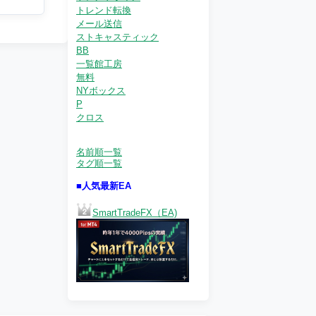
トレンド転換
メール送信
ストキャスティック
BB
一覧館工房
無料
NYボックス
P
クロス
名前順一覧
タグ順一覧
■人気最新EA
SmartTradeFX（EA)