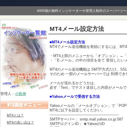
4000個の無料インジケーターや管理人制作のスーパーツ
MT4メール設定方法
■MT4メール設定方法
MT4でメール送信機能を有効にするには、MT
・MT4上部のメニューから「オプション」→「
・「E-メール」の中の項目を全て 受信した
MT4のメール送信機能は SMTP方式だけ。S
そのため 一部のメールサーバーでは 利用で
メールが送れるかどうかは、
必ず「Test」でテスト送信した内容がメール
管理人：
小島伸
■Yahooメールで受信する方法
Yahooメールの「メールオプション」で「PO
MT4に以下を設定してください。
-------------------------------------------------------------
MT4とは？
SMTPサーバー： smtp.mail.yahoo.co.jp:587
MT4の良い点は？
SMTPログインID： ★YahooのID