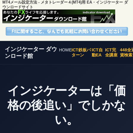
MT4メール設定方法 - メタトレーダー４(MT4)用 EA・インジケーター ダ
ウンロードサイト
インジケーター ダウ
HOME
ICT鉄板パ
ICT自
ICT完
448全
ターン
動EA
全講座
貨検索
ンロード館
インジケーターは「価
格の後追い」でしかな
い。