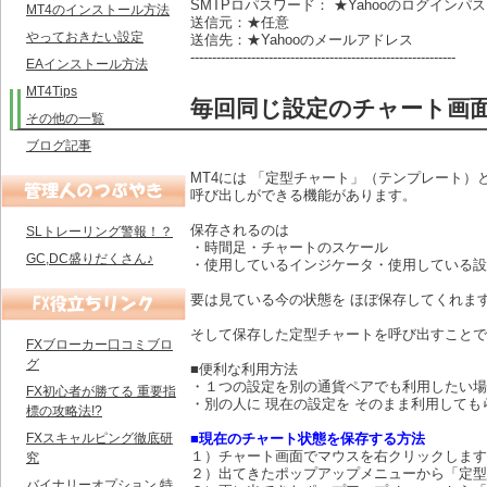
SMTPロパスワード： ★Yahooのログインパ
MT4のインストール方法
送信元：★任意
やっておきたい設定
送信先：★Yahooのメールアドレス
-------------------------------------------------------------
EAインストール方法
MT4Tips
毎回同じ設定のチャート画
その他の一覧
ブログ記事
MT4には 「定型チャート」（テンプレート）
呼び出しができる機能があります。
保存されるのは
SLトレーリング警報！？
・時間足・チャートのスケール
GC,DC盛りだくさん♪
・使用しているインジケータ・使用している設
要は見ている今の状態を ほぼ保存してくれま
そして保存した定型チャートを呼び出すことで
FXブローカー口コミブロ
グ
■便利な利用方法
・１つの設定を別の通貨ペアでも利用したい場
FX初心者が勝てる 重要指
・別の人に 現在の設定を そのまま利用しても
標の攻略法!?
FXスキャルピング徹底研
■現在のチャート状態を保存する方法
１）チャート画面でマウスを右クリックします
究
２）出てきたポップアップメニューから「定型
バイナリーオプション 特