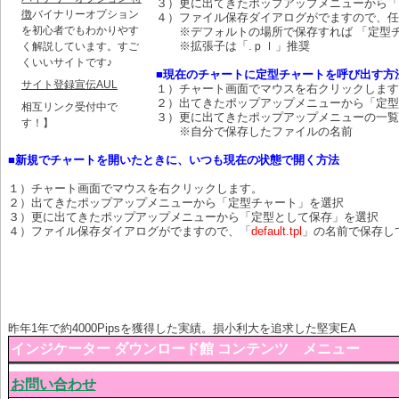
３）更に出てきたポップアップメニューから「
徴
バイナリーオプション
４）ファイル保存ダイアログがでますので、任
を初心者でもわかりやす
※デフォルトの場所で保存すれば 「定型チ
※拡張子は「.ｐｌ」推奨
く解説しています。すご
くいいサイトです♪
■現在のチャートに定型チャートを呼び出す方
サイト登録宣伝AUL
１）チャート画面でマウスを右クリックします
２）出てきたポップアップメニューから「定型
相互リンク受付中で
３）更に出てきたポップアップメニューの一覧
す！】
※自分で保存したファイルの名前
■新規でチャートを開いたときに、いつも現在の状態で開く方法
１）チャート画面でマウスを右クリックします。
２）出てきたポップアップメニューから「定型チャート」を選択
３）更に出てきたポップアップメニューから「定型として保存」を選択
４）ファイル保存ダイアログがでますので、「
default.tpl
」の名前で保存し
昨年1年で約4000Pipsを獲得した実績。損小利大を追求した堅実EA
インジケーター ダウンロード館 コンテンツ メニュー
お問い合わせ