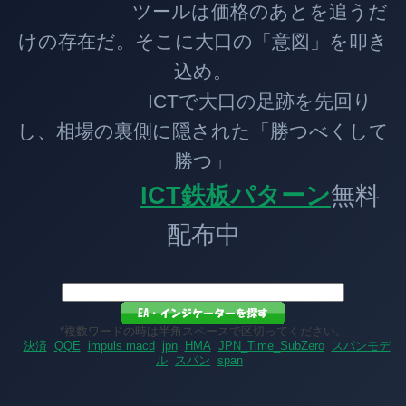
ツールは価格のあとを追うだ
けの存在だ。そこに大口の「意図」を叩き
込め。
ICTで大口の足跡を先回り
し、相場の裏側に隠された「勝つべくして
勝つ」
ICT鉄板パターン
無料
配布中
*複数ワードの時は半角スペースで区切ってください。
決済
QQE
impuls macd
jpn
HMA
JPN_Time_SubZero
スパンモデ
ル
スパン
span