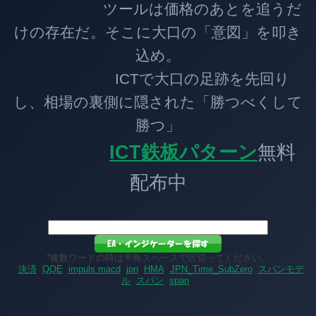
ツールは価格のあとを追うだ
けの存在だ。そこに大口の「意図」を叩き
込め。
ICTで大口の足跡を先回り
し、相場の裏側に隠された「勝つべくして
勝つ」
ICT鉄板パターン
無料
配布中
*複数ワードの時は半角スペースで区切ってください。
決済
QQE
impuls macd
jpn
HMA
JPN_Time_SubZero
スパンモデ
ル
スパン
span