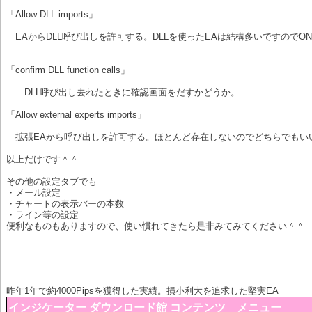
「Allow DLL imports」
EAからDLL呼び出しを許可する。DLLを使ったEAは結構多いですのでO
「confirm DLL function calls」
DLL呼び出し去れたときに確認画面をだすかどうか。
「Allow external experts imports」
拡張EAから呼び出しを許可する。ほとんど存在しないのでどちらでもい
以上だけです＾＾
その他の設定タブでも
・メール設定
・チャートの表示バーの本数
・ライン等の設定
便利なものもありますので、使い慣れてきたら是非みてみてください＾＾
昨年1年で約4000Pipsを獲得した実績。損小利大を追求した堅実EA
インジケーター ダウンロード館 コンテンツ メニュー