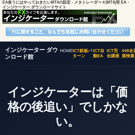
EA使うにはやっておきたいMT4の設定 - メタトレーダー４(MT4)用 EA・
インジケーター ダウンロードサイト
インジケーター ダウ
HOME
ICT鉄板パ
ICT自
ICT完
448全
ターン
動EA
全講座
貨検索
ンロード館
インジケーターは「価
格の後追い」でしかな
い。