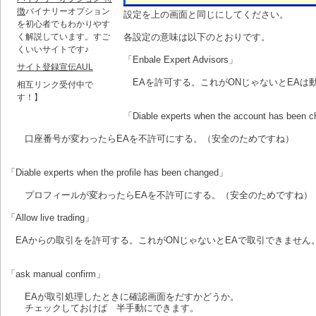
徴
バイナリーオプション
設定を上の画面と同じにしてください。
を初心者でもわかりやす
く解説しています。すご
各設定の意味は以下のとおりです。
くいいサイトです♪
「Enbale Expert Advisors」
サイト登録宣伝AUL
EAを許可する。これがONじゃないとEAは
相互リンク受付中で
す！】
「Diable experts when the account has been 
口座番号が変わったらEAを不許可にする。（安全のためですね）
「Diable experts when the profile has been changed」
プロフィールが変わったらEAを不許可にする。（安全のためですね）
「Allow live trading」
EAからの取引をを許可する。これがONじゃないとEAで取引できません
「ask manual confirm」
EAが取引処理したときに確認画面をだすかどうか。
チェックしておけば 半手動にできます。