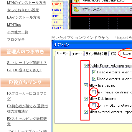
MT4のインストール方法
やっておきたい設定
EAインストール方法
MT4Tips
その他の一覧
開いたオプションウインドウから 「Expert A
ブログ記事
SLトレーリング警報！？
GC,DC盛りだくさん♪
FXブローカー口コミブロ
グ
FX初心者が勝てる 重要指
標の攻略法!?
FXスキャルピング徹底研
究
バイナリーオプション 特