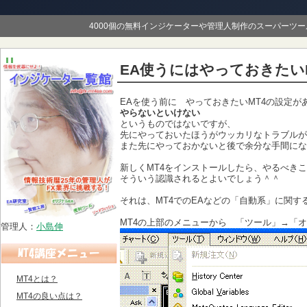
4000個の無料インジケーターや管理人制作のスーパーツ
EA使うにはやっておきたい
EAを使う前に やっておきたいMT4の設定が
やらないといけない
というものではないですが、
先にやっておいたほうがウッカリなトラブルが
また先にやっておかないと後で余分な手間にな
新しくMT4をインストールしたら、やるべき
そういう認識されるとよいでしょう＾＾
それは、MT4でのEAなどの「自動系」に関す
MT4の上部のメニューから 「ツール」→「
管理人：
小島伸
MT4とは？
MT4の良い点は？